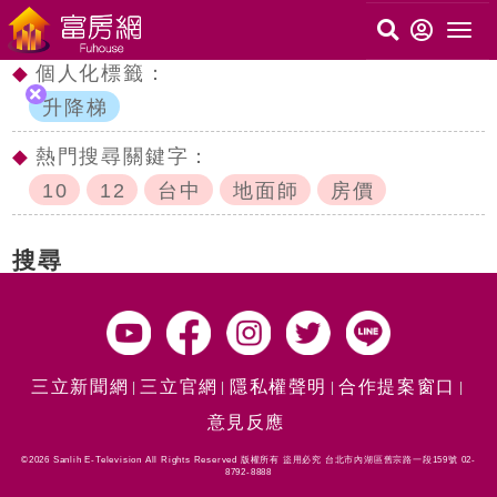
◆
個人化標籤：
升降梯
◆
熱門搜尋關鍵字：
10
12
台中
地面師
房價
搜尋
三立新聞網
三立官網
隱私權聲明
合作提案窗口
意見反應
©2026 Sanlih E-Television All Rights Reserved 版權所有 盜用必究 台北市內湖區舊宗路一段159號 02-
8792-8888