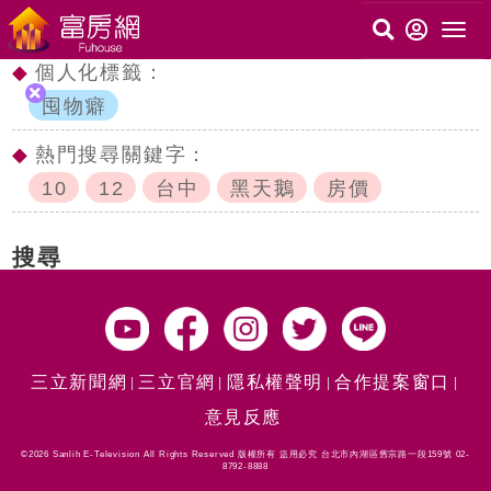
◆
個人化標籤：
囤物癖
◆
熱門搜尋關鍵字：
10
12
台中
黑天鵝
房價
搜尋
三立新聞網
三立官網
隱私權聲明
合作提案窗口
意見反應
©2026 Sanlih E-Television All Rights Reserved 版權所有 盜用必究 台北市內湖區舊宗路一段159號 02-
8792-8888