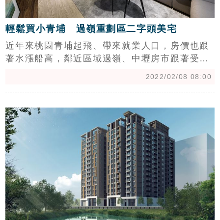
輕鬆買小青埔 過嶺重劃區二字頭美宅
近年來桃園青埔起飛、帶來就業人口，房價也跟
著水漲船高，鄰近區域過嶺、中壢房市跟著受
惠，尤其距離青埔高鐵站僅10多分鐘車程的過嶺
2022/02/08 08:00
重劃區，享有青埔生活機能及民族路舊商圈便利
性，每坪房價比起青埔省10萬，讓預算有限的小
c
家庭有更多選擇。