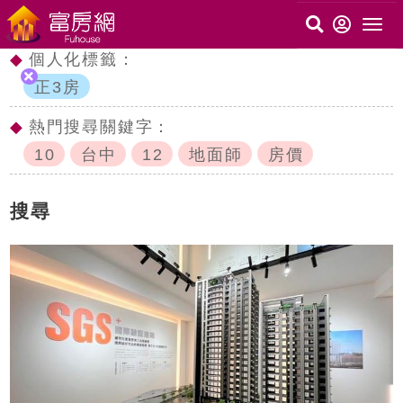
◆
個人化標籤：
正3房
◆
熱門搜尋關鍵字：
10
台中
12
地面師
房價
搜尋
c