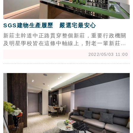
SGS建物生產履歷 嚴選宅最安心
新莊主幹道中正路貫穿整個新莊，重要行政機關
及明星學校皆在這條中軸線上，對老一輩新莊人
來說，中正路的地位相當於台北市「忠孝東
2022/05/03 11:00
路」，商業機能發達。然而，中正路上名宅林
立，但做為新北市政府推動都更的指標建案只有
c
一個！「宸熙丰悦」都更過程平順且迅速、傳為
佳話，團隊以高規格、為住戶打造一座總價負擔
的起的精緻美寓，特別受到小家庭青睞。