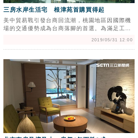
三房水岸生活宅 根津苑首購買得起
美中貿易戰引發台商回流潮，桃園地區因國際機
場的交通優勢成為台商落腳的首選。為滿足工業
需求，A7新林口重劃區中，華亞園區所屬的工五
2019/05/31 12:00
工業區已近飽和，市府規劃的「工五工業區擴大
計劃」，正如火如荼的進行中，也讓A7的區域發
c
展，在中華郵政物流園區、樂善科技園區的陸續
動工後，再添房市利多。看準A7新林口各項條件
已到位，鴻承建設在滯洪池公園前推出永久棟距
的捷運水岸生活宅「根津苑」