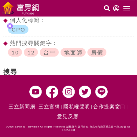
◆
個人化標籤：
CPO
◆
熱門搜尋關鍵字：
10
12
台中
地面師
房價
搜尋
三立新聞網
三立官網
隱私權聲明
合作提案窗口
意見反應
©2026 Sanlih E-Television All Rights Reserved 版權所有 盜用必究 台北市內湖區舊宗路一段159號 02-
8792-8888