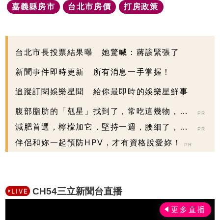
嘉義縣房市
台北市房價
打房政策
台北市長投票結果曝 她驚喊：蔣該緊張了
新聞事件即時更新 所有消息一手掌握！
追蹤訂閱娛樂星聞 給你最即時的娛樂星鮮事
腹部脂肪的「剋星」找到了，常吃這幾物，吃
PR
走大肚囊，瘦出...
減肥首選，檸檬加它，堅持一週，腰細了，瘦
PR
到你懷疑人生
伴侶和妳一起預防HPV，才有資格說愛妳！
PR
CH54三立新聞台直播