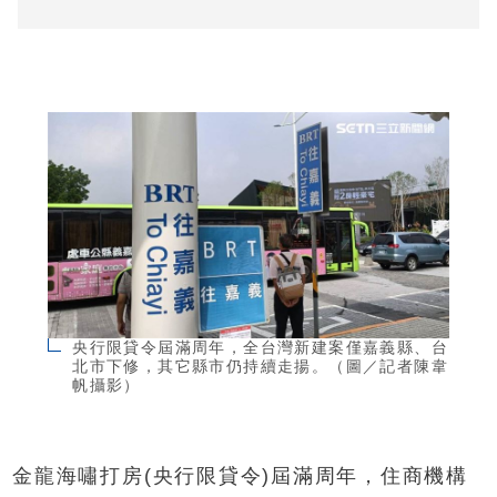
央行限貸令屆滿周年，全台灣新建案僅嘉義縣、台
北市下修，其它縣市仍持續走揚。（圖／記者陳韋
帆攝影）
金龍海嘯打房(央行限貸令)屆滿周年，住商機構