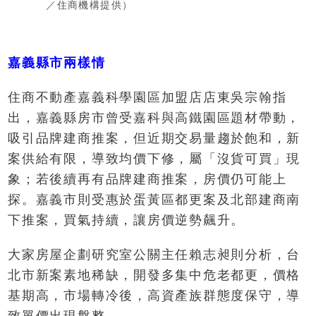
／住商機構提供）
嘉義縣市兩樣情
住商不動產嘉義科學園區加盟店店東吳宗翰指
出，嘉義縣房市曾受嘉科與高鐵園區題材帶動，
吸引品牌建商推案，但近期交易量趨於飽和，新
案供給有限，導致均價下修，屬「沒貨可買」現
象；若後續再有品牌建商推案，房價仍可能上
探。嘉義市則受惠於蛋黃區都更案及北部建商南
下推案，買氣持續，讓房價逆勢飆升。
大家房屋企劃研究室公關主任賴志昶則分析，台
北市新案素地稀缺，開發多集中危老都更，價格
基期高，市場轉冷後，高資產族群態度保守，導