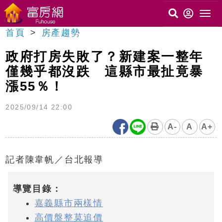
首頁
房產趨勢
政府打房失敗了？新建案一整年
僅幾乎都沒跌 這縣市最扯竟暴
漲55％！
2025/09/14 22:00
A-
A
A+
記者陳韋帆／台北報導
導覽目錄：
嘉義縣市兩樣情
高價盤整莫追價