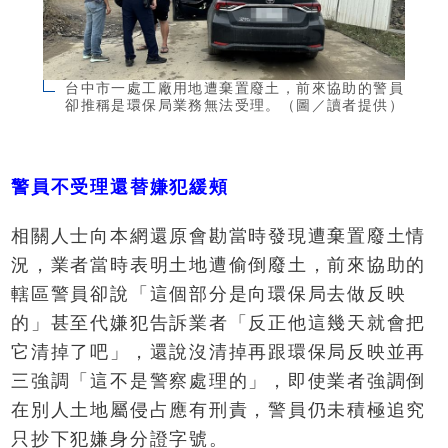
台中市一處工廠用地遭棄置廢土，前來協助的警員
卻推稱是環保局業務無法受理。（圖／讀者提供）
警員不受理還替嫌犯緩頰
相關人士向本網還原會勘當時發現遭棄置廢土情
況，業者當時表明土地遭偷倒廢土，前來協助的
轄區警員卻說「這個部分是向環保局去做反映
的」甚至代嫌犯告訴業者「反正他這幾天就會把
它清掉了吧」，還說沒清掉再跟環保局反映並再
三強調「這不是警察處理的」，即使業者強調倒
在別人土地屬侵占應有刑責，警員仍未積極追究
只抄下犯嫌身分證字號。