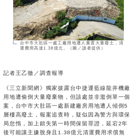
台中市大肚區一處工廠用地遭人棄置大量廢土，清
運費用高達1.38億元。（圖／讀者提供）
記者王乙徹／調查報導
《三立新聞網》獨家披露台中捷運藍線龍井機廠
用地遭偷倒大量廢棄物，但該處並非濫倒單一個
案，台中市大肚區一處新建廠房用地遭人傾倒5
層樓高廢土，報案追查時，疑似因為警方與環保
局怠惰，加上錯失第一時間保留罪證，延宕2年
後可能讓主嫌脫身且1.38億元清運費用求償無