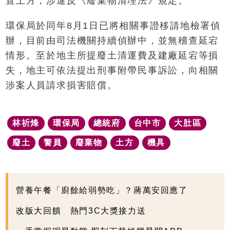
置土方，涉違反《廢棄物清理法》規定。
環保局於同年8月1日已將相關事證移請地檢署偵
辦，目前由司法機關持續偵辦中，並無稽查延宕
情形。至於地主所提廢土清運費及建廠延宕等損
失，地主可依法提出刑事附帶民事訴訟，向相關
涉案人員請求損害賠償。
林祈烽
環保局
總統府
台中市
大肚區
廢土
警員
廢棄物
土方
機具
營養午餐「廚餘給弱勢吃」？蔣萬安回應了
改版大回饋 熱門3C大獎接力送