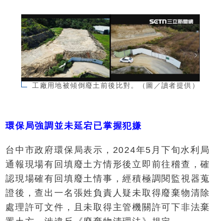
工廠用地被傾倒廢土前後比對。（圖／讀者提供）
環保局強調並未延宕已掌握犯嫌
台中市政府環保局表示，2024年5月下旬水利局
通報現場有回填廢土方情形後立即前往稽查，確
認現場確有回填廢土情事，經積極調閱監視器蒐
證後，查出一名張姓負責人疑未取得廢棄物清除
處理許可文件，且未取得主管機關許可下非法棄