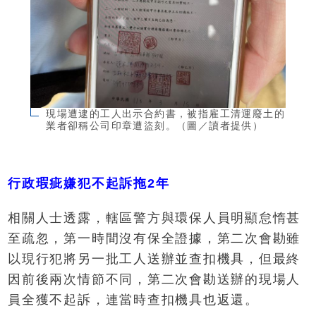
現場遭逮的工人出示合約書，被指雇工清運廢土的
業者卻稱公司印章遭盜刻。（圖／讀者提供）
行政瑕疵嫌犯不起訴拖2年
相關人士透露，轄區警方與環保人員明顯怠惰甚
至疏忽，第一時間沒有保全證據，第二次會勘雖
以現行犯將另一批工人送辦並查扣機具，但最終
因前後兩次情節不同，第二次會勘送辦的現場人
員全獲不起訴，連當時查扣機具也返還。