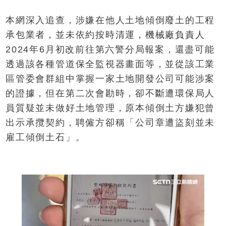
本網深入追查，涉嫌在他人土地傾倒廢土的工程
承包業者，並未依約按時清運，機械廠負責人
2024年6月初改前往第六警分局報案，還盡可能
透過該各種管道保全監視器畫面等，並從該工業
區管委會群組中掌握一家土地開發公司可能涉案
的證據，但在第二次會勘時，卻不斷遭環保局人
員質疑並未做好土地管理，原本傾倒土方嫌犯曾
出示承攬契約，聘僱方卻稱「公司章遭盜刻並未
雇工傾倒土石」。