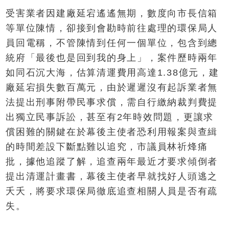
受害業者因建廠延宕遙遙無期，數度向市長信箱
等單位陳情，卻接到會勘時前往處理的環保局人
員回電稱，不管陳情到任何一個單位，包含到總
統府「最後也是回到我的身上」，案件歷時兩年
如同石沉大海，估算清運費用高達1.38億元，建
廠延宕損失數百萬元，由於遲遲沒有起訴業者無
法提出刑事附帶民事求償，需自行繳納裁判費提
出獨立民事訴訟，甚至有2年時效問題，更讓求
償困難的關鍵在於幕後主使者恐利用報案與查緝
的時間差設下斷點難以追究，市議員林祈烽痛
批，據他追蹤了解，追查兩年最近才要求傾倒者
提出清運計畫書，幕後主使者早就找好人頭逃之
夭夭，將要求環保局徹底追查相關人員是否有疏
失。