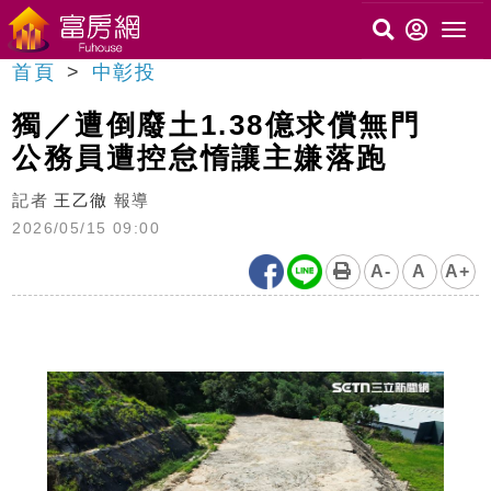
首頁
中彰投
獨／遭倒廢土1.38億求償無門
公務員遭控怠惰讓主嫌落跑
記者
王乙徹
報導
2026/05/15 09:00
A-
A
A+