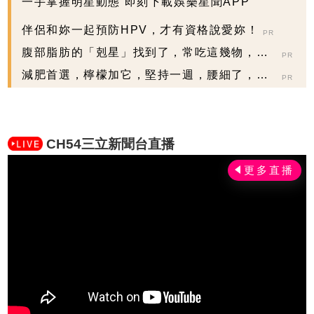
一手掌握明星動態 即刻下載娛樂星聞APP
伴侶和妳一起預防HPV，才有資格說愛妳！
PR
腹部脂肪的「剋星」找到了，常吃這幾物，吃
PR
走大肚囊，瘦出...
減肥首選，檸檬加它，堅持一週，腰細了，瘦
PR
到你懷疑人生
CH54三立新聞台直播