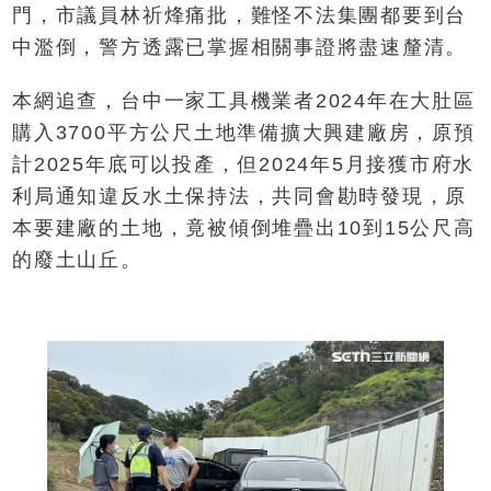
門，市議員林祈烽痛批，難怪不法集團都要到台
中濫倒，警方透露已掌握相關事證將盡速釐清。
本網追查，台中一家工具機業者2024年在大肚區
購入3700平方公尺土地準備擴大興建廠房，原預
計2025年底可以投產，但2024年5月接獲市府水
利局通知違反水土保持法，共同會勘時發現，原
本要建廠的土地，竟被傾倒堆疊出10到15公尺高
的廢土山丘。