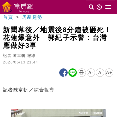
首頁
房產趨勢
新聞幕後／地震後8分鐘被砸死！
花蓮爆意外 郭紀子示警：台灣
應做好3事
記者
陳韋帆
報導
2026/05/13 21:44
A-
A
A+
記者陳韋帆／綜合報導