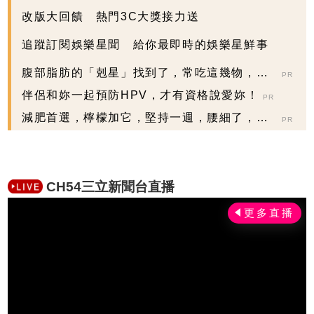
改版大回饋 熱門3C大獎接力送
追蹤訂閱娛樂星聞 給你最即時的娛樂星鮮事
腹部脂肪的「剋星」找到了，常吃這幾物，吃
PR
走大肚囊，瘦出...
伴侶和妳一起預防HPV，才有資格說愛妳！
PR
減肥首選，檸檬加它，堅持一週，腰細了，瘦
PR
到你懷疑人生
CH54三立新聞台直播