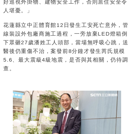
好巡視外掛物、建物安全工作，否則居住安全令
人堪憂。」
花蓮縣立中正體育館12日發生工安死亡意外，管
線裝設外包廠商施工過程，一旁放棄LED燈箱倒
下眾砸27歲潘姓工人頭部，當場無呼吸心跳，送
醫後仍重傷不治，案發前8分鐘才發生芮氏規模
5.6、最大震級4級地震，是否與其相關，仍待調
查。