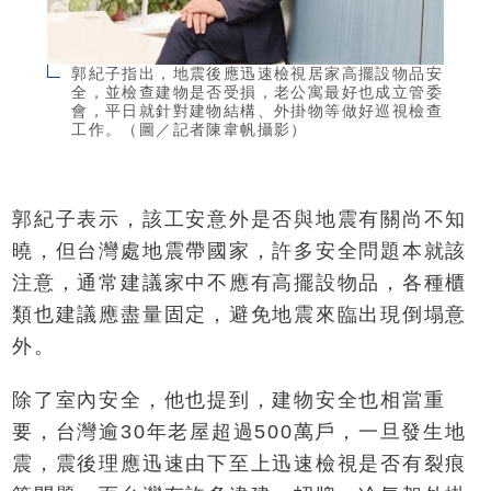
郭紀子指出，地震後應迅速檢視居家高擺設物品安
全，並檢查建物是否受損，老公寓最好也成立管委
會，平日就針對建物結構、外掛物等做好巡視檢查
工作。（圖／記者陳韋帆攝影）
郭紀子表示，該工安意外是否與地震有關尚不知
曉，但台灣處地震帶國家，許多安全問題本就該
注意，通常建議家中不應有高擺設物品，各種櫃
類也建議應盡量固定，避免地震來臨出現倒塌意
外。
除了室內安全，他也提到，建物安全也相當重
要，台灣逾30年老屋超過500萬戶，一旦發生地
震，震後理應迅速由下至上迅速檢視是否有裂痕