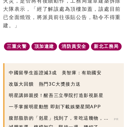
火災，是否將有後續動作，工務局違章建築拆除
大隊表示，「經了解該處為頂樓加蓋，該處目前
已全面燒毀，將派員前往張貼公告，勒令不得重
建。」
三重火警
頂加違建
消防員安全
新北工務局
中國留學生簽證減3成 美智庫：有助國安
改版大回饋 熱門3C大獎接力送
明星講師親授！醒吾三立學院打造影視新星
一手掌握明星動態 即刻下載娛樂星聞APP
腹部脂肪的「剋星」找到了，常吃這幾物，吃
PR
走大肚囊，瘦出...