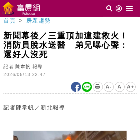
首頁
房產趨勢
新聞幕後／三重頂加違建救火！
消防員脫水送醫 弟兄曝心聲：
還好人沒死
記者
陳韋帆
報導
2026/05/13 22:47
A-
A
A+
記者陳韋帆／新北報導