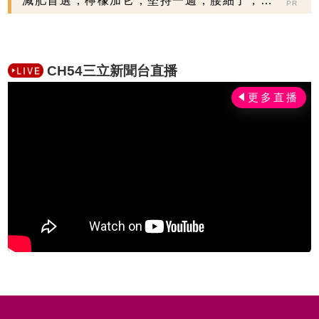
減肥首選，檸檬加它，堅持一週，腰細了，瘦
PR
到你懷疑人生
CH54三立新聞台直播