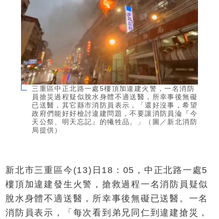
三重區中正北路一處5樓頂加違建火警，一名消防
員搶災過程疑似脫水身體不適送醫，所幸事後無礙
已送醫，其它縣市消防員表示，「還好沒事，希望
政府們能好好檢討違建問題，不要讓消防員淪『今
天公祭、明天忘記』的犧牲品。」（圖／新北消防
局提供）
新北市三重區今(13)日18：05，中正北路一處5
樓頂加違建發生火警，搶救過程一名消防員疑似
脫水身體不適送醫，所幸事後無礙已送醫。一名
消防員表示，「每次看到弟兄同仁到違建搶災，