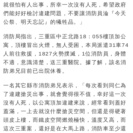
就很怕有人出事，所幸一次沒有人死，希望政府
們能好好檢討違建問題，不要讓消防員淪『今天
公祭、明天忘記』的犧牲品。」
消防局指出，三重區中正北路18：055樓頂加公
寓，頂樓冒出火煙，無人受困，本局派遣31車74
人前往救援，1827火勢撲滅，1位消防員，身體
不適，意識清楚，送三重醫院。據了解，該名消
防弟兄目前已出院休養。
一名其它縣市消防弟兄表示，「每次看到同仁為
了違建搶災出事，就會覺得很不值，幸好這一次
沒有人死，以公寓頂加違建來說，經常看到蓋好
蓋滿，一上去就沒什麼搶災空間，但還是得硬著
頭皮上樓，而鐵皮空間燃燒極快，溫度又高，而
這次三重案，還好是在大馬上路，消防車至少還