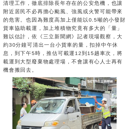
清理工作，徹底排除長年存在的公安危機，也讓
附近居民不必再擔心颱風、強風或火警可能帶來
的危害。也因為難度高加上僅能以0.5噸的小發財
貨車協助載運，加上堆積物究竟有多大的「量」
難以估計，依《三立新聞網》記者現場觀察，大
約30分鐘可清出一台小貨車的量，扣掉中午休
息，到下午5時，推估可載運12到15趟車次，將
載運到大型廢棄物處理場，不會讓有心人士再有
機會搬回去。