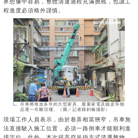
界想像中容易，整體清運過程充滿挑戰，也讓工
程進度必須格外謹慎。
吊車將堆放多年的大型家具、廢棄家電及鐵皮等物
品逐一吊離頂樓。（圖／記者鍾釗榛攝影）
現場工作人員表示，由於巷弄相當狹窄，吊車無
法直接駛入施工位置，必須一路倒車才能順利進
場定位。此外，本次採高空吊掛方式清運雜物，