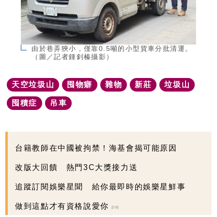
由於巷弄狹小，僅靠0.5噸的小型貨車分批清運。
（圖／記者鍾釗榛攝影）
天空垃圾山
囤物癖
雜物
新莊
垃圾山
囤積症
吊車
台籍教師在中國被拘禁！海基會揭可能原因
改版大回饋 熱門3C大獎接力送
追蹤訂閱娛樂星聞 給你最即時的娛樂星鮮事
做到這點才有資格說愛你
PR