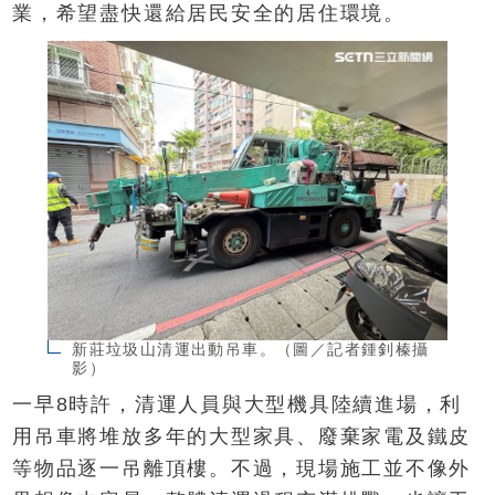
業，希望盡快還給居民安全的居住環境。
新莊垃圾山清運出動吊車。（圖／記者鍾釗榛攝
影）
一早8時許，清運人員與大型機具陸續進場，利
用吊車將堆放多年的大型家具、廢棄家電及鐵皮
等物品逐一吊離頂樓。不過，現場施工並不像外