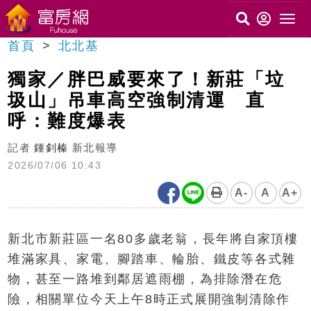
首頁
北北基
獨家／胖巴威要來了！新莊「垃
圾山」吊車高空強制清運 直
呼：難度爆表
記者
鍾釗榛
新北報導
2026/07/06 10:43
A-
A
A+
新北市新莊區一名80多歲老翁，長年將自家頂樓
堆滿家具、家電、腳踏車、輪胎、鐵皮等各式雜
物，甚至一路堆到鄰居遮雨棚，為排除潛在危
險，相關單位今天上午8時正式展開強制清除作