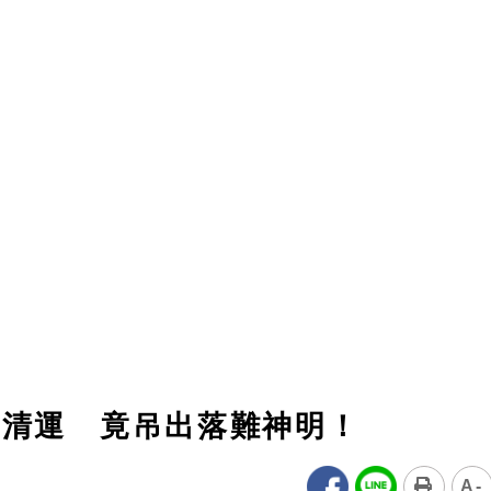
波清運 竟吊出落難神明！
A-