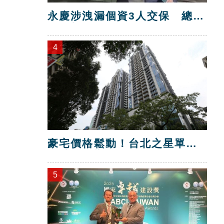
永慶涉洩漏個資3人交保 總部
解除加盟！
4
豪宅價格鬆動！台北之星單坪
跌破200萬元
5