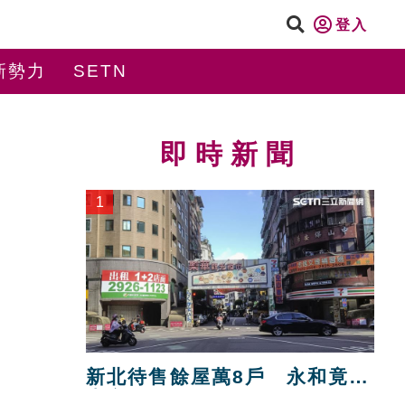
登入
新勢力
SETN
即時新聞
1
新北待售餘屋萬8戶 永和竟只
賣贏八里！