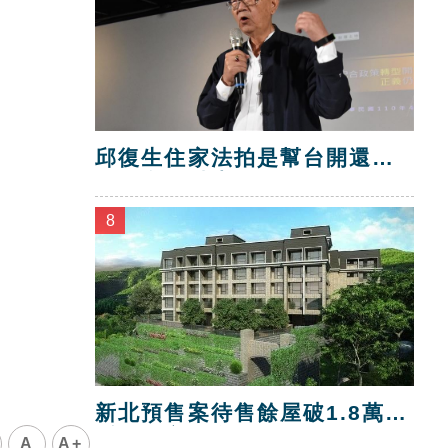
邱復生住家法拍是幫台開還
債？台開喊告！
8
新北預售案待售餘屋破1.8萬
戶 三市最多
A
A+