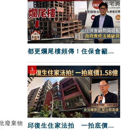
都更爛尾樓頻傳！住保會籲修
法補破洞
3
批廢棄物
邱復生住家法拍 一拍底價