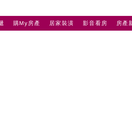
遞
購My房產
居家裝潢
影音看房
房產