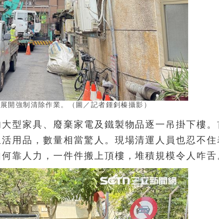
式展開強制清除作業。（圖／記者鍾釗榛攝影）
的大型家具、廢棄家電及鐵製物品逐一吊掛下樓。
生活用品，數量相當驚人。現場清運人員也忍不住
如何靠人力，一件件搬上頂樓，堆積規模令人咋舌