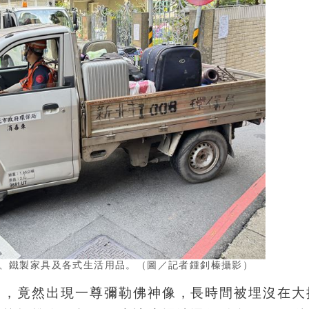
、鐵製家具及各式生活用品。（圖／記者鍾釗榛攝影）
中，竟然出現一尊彌勒佛神像，長時間被埋沒在大