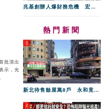
兆基創辦人爆財務危機 宏碁
救火指派董座
熱門新聞
1
首批清出
表示，光
。
新北待售餘屋萬8戶 永和竟只
賣贏八里！
2