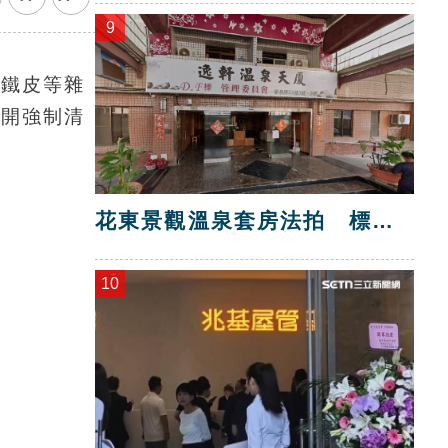
9
、鐵皮等雜
展開強制清
花東景觀溫泉套房法拍 標脫
總價金1725萬
10