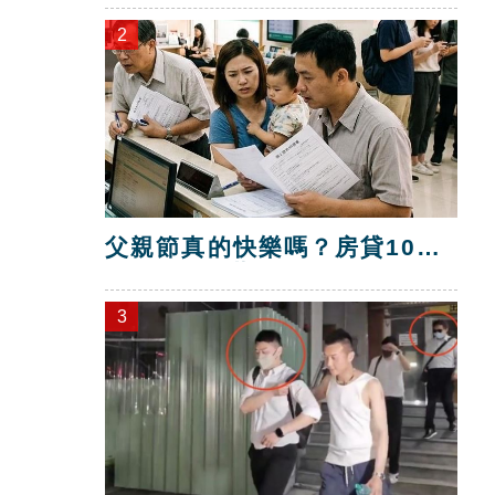
2
父親節真的快樂嗎？房貸10年
暴增逾400萬
3