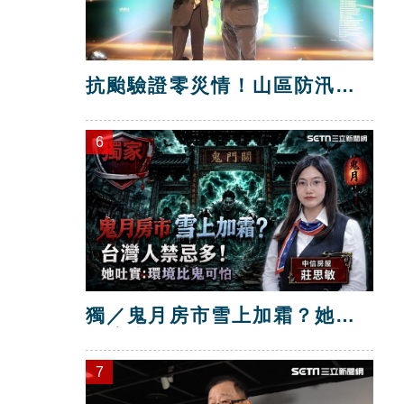
抗颱驗證零災情！山區防汛工
程獲獎
6
獨／鬼月房市雪上加霜？她：
環境比鬼可怕
7