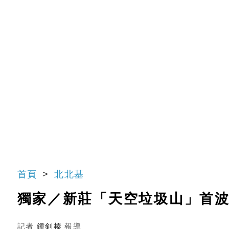
首頁
北北基
獨家／新莊「天空垃圾山」首
記者
鍾釗榛
報導