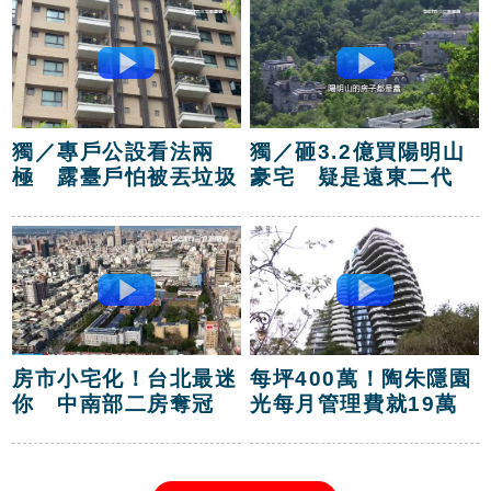
獨／專戶公設看法兩
獨／砸3.2億買陽明山
極 露臺戶怕被丟垃圾
豪宅 疑是遠東二代
房市小宅化！台北最迷
每坪400萬！陶朱隱園
你 中南部二房奪冠
光每月管理費就19萬