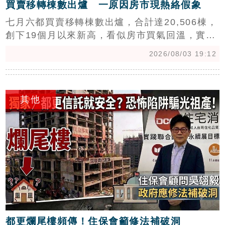
買賣移轉棟數出爐 一原因房市現熱絡假象
七月六都買賣移轉棟數出爐，合計達20,506棟，
創下19個月以來新高，看似房市買氣回溫，實則
受惠於新案交屋潮挹注。數據顯示，高雄橋頭與
2026/08/03 19:12
台中海線等地增幅顯著，反映出三、四年前預售
屋完工潮的影響。專家指出，扣除交屋潮虛胖因
c
素，目前成屋市場交易仍處低潮，買氣擴張空間
其他
有限。受央行信用管制及房價所得比影響，市場
回歸自用與長期置產基本面。儘管月增率與年增
率雙雙轉正，但房市整體格局未變，仍維持盤整
態勢，後續政策走向與股市波動將成為房市發展
的重要關鍵指標。
都更爛尾樓頻傳！住保會籲修法補破洞