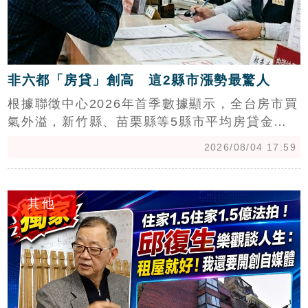
非六都「房貸」創高 這2縣市漲勢最驚人
根據聯徵中心2026年首季數據顯示，全台房市買
氣外溢，新竹縣、苗栗縣等5縣市平均房貸金額
雙雙衝上歷史新高。其中，新竹縣年增131萬元
2026/08/04 17:59
居冠，苗栗縣亦暴增105萬元，顯示科技園區周
邊房價攀升。專家分析，受惠於大矽谷計畫與台
c
積電設廠等產業紅利，非六都地區磁吸大量青壯
其他
族群置產。儘管信用管制影響投資買盤，但在青
安3.0政策支撐下，千萬以內的親民總價仍吸引首
購族進場。目前非六都房市以自住基本盤為主，
購屋主力多為30至40歲族群，且偏好購買3年內
新屋，苗栗與嘉義等地因房價相對合理，成為年
輕家庭卡位的熱門區域，市場價量表現維持穩定