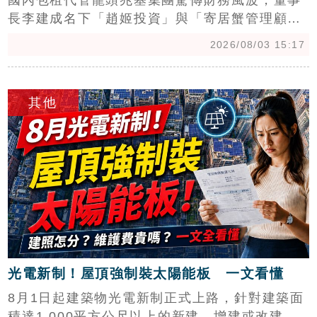
國內包租代管龍頭兆基集團驚傳財務風波，董事
長李建成名下「趙姬投資」與「寄居蟹管理顧
問」發行之公司債爆發百億資金缺口，無預警無
2026/08/03 15:17
法兌付利息，引發近200名投資人組成自救會提
告。李建成已火速請辭，並企圖以未上市股票抵
c
債遭拒，投資人質疑其涉嫌惡性吸金。對此，兆
其他
基屋管發布三大聲明強調，該公司財務獨立運
作，與李建成私人公司無交叉持股，營運一切正
常，且已推選王進祥接任董事長，全力維護客戶
權益。針對受影響投資人，兆基強調與該財務危
機無關，並提供免付費專線供諮詢，以確保租賃
住宅服務不受波及，後續法律責任則由相關單位
釐清中。
光電新制！屋頂強制裝太陽能板 一文看懂
8月1日起建築物光電新制正式上路，針對建築面
積達1,000平方公尺以上的新建、增建或改建