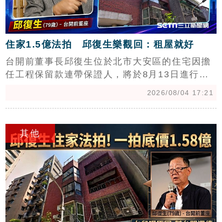
成長趨勢。
住家1.5億法拍 邱復生樂觀回：租屋就好
台開前董事長邱復生位於北市大安區的住宅因擔
任工程保留款連帶保證人，將於8月13日進行法
拍，一拍底價達1.58億元。面對資產遭法拍，79
2026/08/04 17:21
歲的邱復生展現樂觀態度，強調「該賠就賠」，
並表示隨時能從零開始。他目前積極籌備經營自
c
媒體，計畫打造不受政治立場干預、純粹追求言
其他
論自由的媒體平台。邱復生指出，現今媒體環境
受藍綠白政治影響過大，他希望推動超越色彩的
聲音，重拾當年監製《悲情城市》時對言論自由
的堅持。儘管事業面臨挑戰，他仍維持運動習
慣，並強調與家人感情依舊，將專注於自媒體開
創新局。