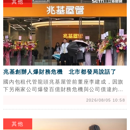
其他
高達三分之二來自六都市政府招標，住都中心案
件僅佔三分之一。花敬群說明，與業者互動是為
了政策溝通，且兩人僅有一次登山交流，強烈譴
責民眾黨團的惡意抹黑，並重申對於案件審查均
公開透明，願意接受公眾監督與檢驗。
兆基創辦人爆財務危機 北市都發局說話了
國內包租代管龍頭兆基屋管前董座李建成，因旗
下另兩家公司爆發百億財務危機與公司債違約，
引發外界高度關注。兆基屋管緊急撤換董事長，
2026/08/05 10:58
並由王進祥接任，強調公司財務獨立，營運一切
正常。對此，台北市都發局表示，兆基目前承辦
c
北市社會住宅包租代管第4期計畫共303案，截至
其他
目前租金撥付皆正常，並無異常回報。為保障房