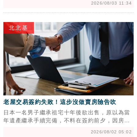
2026/08/03 11:34
住等5大門檻。新制首度設立房價上限，並依婚
育狀況提供最高1,000萬至1,500萬不等的貸款額
c
度。利率採「3+3」階梯式補貼，前3年享優惠利
北北基
率1.775%，第4年起逐年遞減。專家提醒，申貸
者需留意「80條款」對年限的限制，以及寬限期
結束後月付金翻倍的財務風險。有意申請者可直
接向8大公股銀行辦理，建議購屋前務必詳細試
算，確保未來還款能力，以免因政策退場機制導
致負擔過重。
老屋交易簽約失敗！這步沒做賣房險告吹
日本一名男子繼承祖宅十年後欲出售，原以為當
年遺產繼承手續完備，不料在簽約前夕，因房屋
存在「未登記增建」部分，導致買方銀行拒絕核
2026/08/02 05:02
貸，交易面臨破局危機。專家指出，許多屋主常