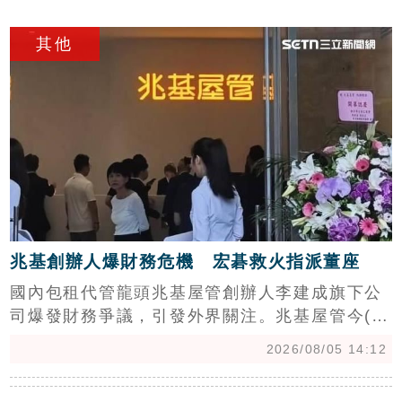
餘元，有效挹注國庫收入。其中知本溫泉套房共
c
拍出3標，花蓮市山海景觀套房則由抵押權人聲
其他
明承受。花蓮分署強調，未來將持續配合交通專
案，積極變價拍賣扣押財產，落實公法債權實
現。民眾若對法拍物件感興趣，可透過花蓮分署
官方臉書粉絲專頁及拍賣公告查詢最新資訊，把
握公開透明的投資與置產機會。
兆基創辦人爆財務危機 宏碁救火指派董座
國內包租代管龍頭兆基屋管創辦人李建成旗下公
司爆發財務爭議，引發外界關注。兆基屋管今(5)
日發布聲明澄清，公司與「趙姬投資」等企業財
2026/08/05 14:12
務法人各自獨立，營運資金穩健且無發行公司
債，上半年稅前EPS約3元，營運不受外界風波