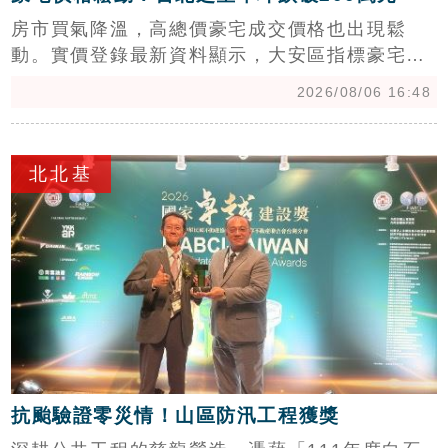
房市買氣降溫，高總價豪宅成交價格也出現鬆
動。實價登錄最新資料顯示，大安區指標豪宅
「台北之星」近期揭露的3筆交易，單價均落在
2026/08/06 16:48
每坪190~195.5萬元，跌破過去普遍每坪站穩
200萬元的行情；大直水岸豪宅「輕井澤」今年6
c
月則以每坪152.8萬元成交，依目前實價登錄資
北北基
料，寫下社區最低單價紀錄。
抗颱驗證零災情！山區防汛工程獲獎