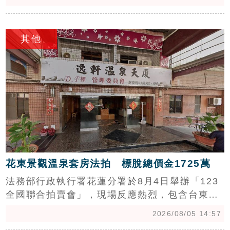
居全市之冠，銷售率僅66.3%，低於平均的
73.1%，主因在於投機客退場且生活機能尚在發
c
展，導致去化速度緩慢。相對地，三重區與林口
其他
區雖供給量大，但因具備交通便利、產業進駐及
親民房價等優勢，吸引剛性需求支撐，銷售率表
現穩健。目前新北市預售屋平均銷售率為
73.1%，土城與五股表現最亮眼，銷售率突破8
成，顯示區域生活機能與產業發展仍是影響購屋
買氣的關鍵指標。
花東景觀溫泉套房法拍 標脫總價金1725萬
法務部行政執行署花蓮分署於8月4日舉辦「123
全國聯合拍賣會」，現場反應熱烈，包含台東知
本溫泉套房、花蓮市山海景觀套房及多筆原住民
2026/08/05 14:57
保留地均順利拍定或承受，總金額高達1,725萬