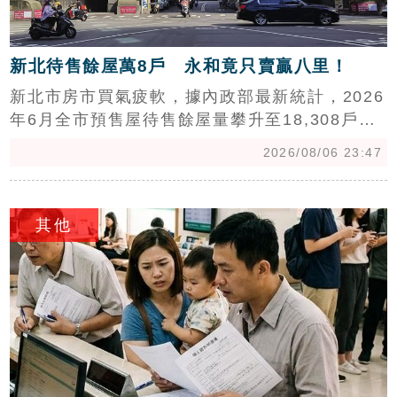
新北待售餘屋萬8戶 永和竟只賣贏八里！
新北市房市買氣疲軟，據內政部最新統計，2026
年6月全市預售屋待售餘屋量攀升至18,308戶。
數據顯示，五股、土城與泰山銷售率逾8成，賣
2026/08/06 23:47
壓相對輕；反觀八里、永和及淡水銷售率僅6成
多，成為賣壓重災區。中信房屋分析，受紅單禁
c
轉政策影響，投機炒作退場，預售屋買氣回歸剛
其他
性需求。專家指出，未來房市將面臨盤整，地處
偏遠且機能不足的區域房價恐面臨修正，但如永
和等精華地段，因具備強勁地理優勢與人口密
度，房價仍具支撐力，短期內下跌空間有限，建
議購屋族應審慎評估區域發展與機能條件。