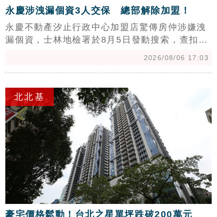
永慶涉洩漏個資3人交保 總部解除加盟！
永慶不動產汐止行政中心加盟店驚傳房仲涉嫌洩
漏個資，士林地檢署於8月5日發動搜索，查扣筆
記型電腦等證物，並帶回謝姓店東及黃姓、張姓
2026/08/06 17:03
房仲偵辦。檢方訊後認定3人違反個人資料保護
法嫌疑重大且有串證之虞，聲請羈押禁見，士林
c
地院最終裁定3人分別以8萬至10萬元交保並限制
北北基
住居。對此，永慶加盟總部發布正式聲明，表示
該加盟店嚴重違法且違反加盟規範，總部已即刻
解除加盟關係，並強調未來將持續強化教育宣
導，設立檢舉機制，絕不容忍任何侵害個資的違
法行為，全力配合司法調查以釐清案情。
豪宅價格鬆動！台北之星單坪跌破200萬元