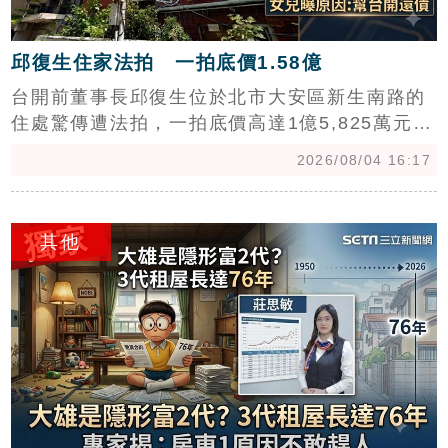
邱復生住家法拍 一拍底價1.58億
台開前董事長邱復生位於北市大安區新生南路的
住處驚傳遭法拍，一拍底價高達1億5,825萬元，
預計於13日執行。該法拍案起因於給付工程保留
2026/08/04 16:17
款的強制執行，據悉是邱復生擔任台開董座期
間，為公司融資提供連帶保證所致。其女兒邱于
c
芸對此回應，強調台開經營權早已易主，相關債
其他
務理應由現任團隊負責。房產專家分析，本次法
拍底價較前次調漲約2千萬元，價格與市價相
當，市場預估二拍後才有望吸引買家進場投標，
後續發展備受矚目。