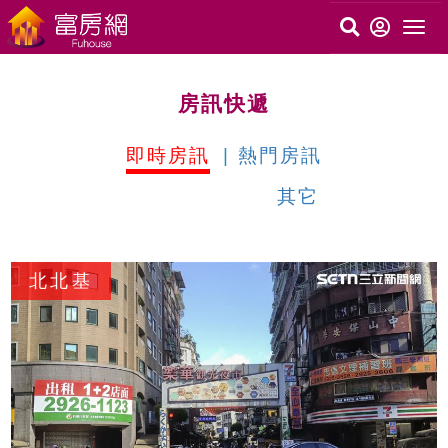
房訊快遞
即時房訊
熱門房訊
其它
c
北北基