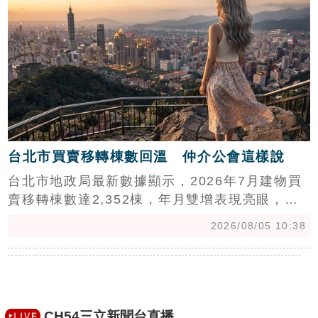
東與房客權益，都發局已要求業者定期提供財務
查核報告，若發現任何履約風險，將立即啟動接
管與移交機制，確保社宅服務不中斷，全力維護
租賃市場的穩定與居住安全。
台北市買賣移轉棟數回溫 仲介公會這樣說
台北市地政局最新數據顯示，2026年7月建物買
賣移轉棟數達2,352棟，年月雙增表現亮眼，優
於六都平均。台北市不動產仲介公會理事長蘇金
2026/08/05 10:38
城分析，台股衝上歷史高點，促使部分高獲利科
技新貴選擇「落袋為安」，將資金轉入房市避
險，帶動內湖與南港等科技聚落買氣顯著回溫。
儘管先前受第七波信用管制影響，房市交易量長
期低迷，但隨著政策利空出盡與年底選舉預期，
CH54三立新聞台直播