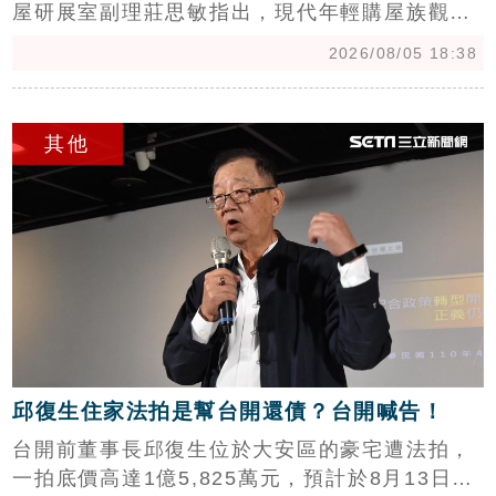
屋研展室副理莊思敏指出，現代年輕購屋族觀念
開放，認為「窮比鬼可怕」，鬼月反而成內行買
2026/08/05 18:38
家議價的好時機。目前市場採取「民俗月前簽
約、結束後交屋」的彈性策略，成交數據下滑多
c
屬交易遞延。專家強調，房市真正挑戰非鬼月禁
其他
忌，而是央行限貸令、資金環境及買賣雙方價格
認知落差。建議自住客與其避開鬼月，不如多比
較市場行情，在傳統淡季逆向進場，更有機會談
到理想價格，鎖定符合需求的優質物件入手。
邱復生住家法拍是幫台開還債？台開喊告！
台開前董事長邱復生位於大安區的豪宅遭法拍，
一拍底價高達1億5,825萬元，預計於8月13日執