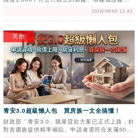
案，強制安裝太陽能板。首波對象鎖定商辦與廠
2026/08/03 12:41
辦，住宅暫緩。市場預估全台仍有25至30萬戶舊
建照庫存可銷售至2032年，民眾購屋時可透過建
c
照日期與屋頂圖說進行辨識。專家提醒，新制恐
其他
面臨造價轉嫁、公設縮減及消防救災等風險，且
20年維護成本高達百萬元，建議購屋族務必查驗
契約並釐清設備產權與收益歸屬，以保障自身權
益並規避未來維運負擔。
青安3.0超級懶人包 買房族一文全搞懂！
財政部「青安3.0」購屋貸款方案已正式上路，針
對首購族提供精準補貼。申請者需符合未滿50
歲、名下無自有住宅、年所得低於200萬元及自