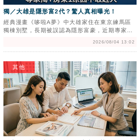
獨／大雄是隱形富2代？驚人真相曝光！
經典漫畫《哆啦A夢》中大雄家住在東京練馬區
獨棟別墅，長期被誤認為隱形富豪，近期專家揭
露該屋其實是承租長達76年的租賃物件。中信房
2026/08/04 13:02
屋專家指出，雖然台灣人對長期租屋感到不可思
議，但得益於日本《借地借家法》賦予租客極強
c
的續約保障，跨代長租在日本相當常見。該法規
其他
讓房東難以隨意終止租約，租客能安心居住，甚
至租地自建。此外，專家分析練馬區房價與租金
行情，並提醒漫畫中物價反映的是過去背景，與
現代日本薪資及物價漲幅相比已有顯著差異，大
雄媽媽的勤儉持家更體現了當時家庭主婦主導財
政的傳統美德。