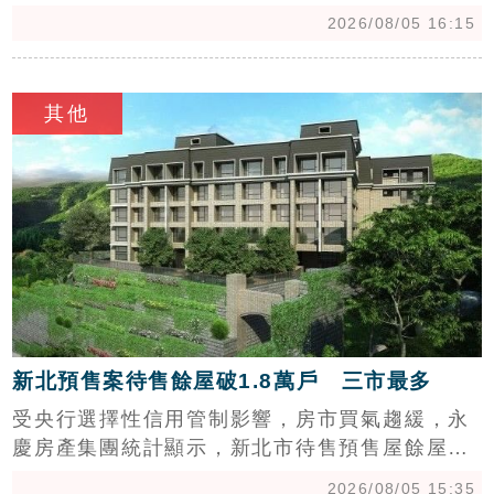
行。邱復生稱法拍是為當年擔任台開董座時的連
2026/08/05 16:15
帶保證責任「幫台開還債」，引發台開現任團隊
強烈不滿。台開發布聲明嚴正反駁，強調該屋抵
c
押債權為邱個人貸款，與台開無涉，且邱任內已
其他
領取鉅額保證溢酬，公司無虧欠。台開指控邱氏
父女任內經營失敗且財務結構存在重大問題，更
點名邱于芸涉及多筆可疑資金流向與非常規交
易，目前已進入司法調查。針對邱氏父女的公開
言論，台開揚言將採取民事求償與刑事告訴，要
求其停止誤導社會，並誠實面對司法調查及股東
質疑。
新北預售案待售餘屋破1.8萬戶 三市最多
受央行選擇性信用管制影響，房市買氣趨緩，永
慶房產集團統計顯示，新北市待售預售屋餘屋量
已突破1.8萬戶。其中，淡水區以3507戶待售量
2026/08/05 15:35