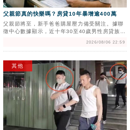
父親節真的快樂嗎？房貸10年暴增逾400萬
父親節將至，新手爸爸購屋壓力備受關注。據聯
徵中心數據顯示，近十年30至40歲男性房貸族負
擔沉重，平均貸款金額已攀升至1,063.2萬元，
2026/08/06 22:59
漲幅顯著。面對高房價與升息環境，即便有長輩
資助頭期款，多數新家庭仍需仰賴雙薪及30年期
c
房貸以減輕月付壓力。信義房屋專家曾敬德建
其他
議，購屋族可善用青安2.0政策優惠，若資金暫時
不足，亦可先透過租金補貼減輕居住開銷。在房
價高漲的時代，新手爸媽務必審慎評估財務能
力，妥善規劃資金運用，才能在成家與生活品質
間取得平衡，確保家庭財務穩健發展。