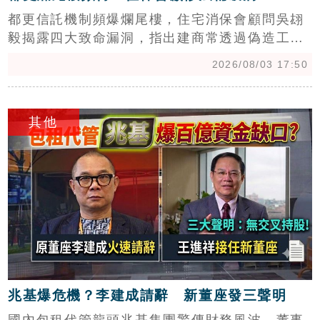
都更信託機制頻爆爛尾樓，住宅消保會顧問吳翃
毅揭露四大致命漏洞，指出建商常透過偽造工程
進度、違法抵押土地等手段詐財，導致地主慘遭
2026/08/03 17:50
法拍、祖產盡失。現行信託僅保護財產獨立，卻
無法阻止建商惡意融資或大開槓桿。專家呼籲，
c
地主應要求土地與資金百分之百全額信託，並拒
其他
絕允許建商隨意抵押的條款，同時推派公正第三
方擔任信託監察人，嚴格監督撥款進度。此外，
政府應強制落實定型化契約與續建機制，若建商
違約，續建權與建物應歸地主所有，避免地主血
本無歸。吳翃毅更直言，主管機關因利益糾葛不
願修法，呼籲立法院應積極介入，強制完善都更
法規，捍衛國民財產安全，別讓都更美意成為建
商詐騙的工具。
兆基爆危機？李建成請辭 新董座發三聲明