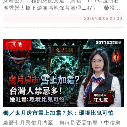
深耕公共工程的慈龍營造，憑藉「111年度白石
溪秀巒大橋下游崩塌地保育治理工程」，榮獲
2026年國家卓越建設獎「最佳施工品質類」卓越
2026/08/05 20:30
獎。該工程位於新竹尖石鄉，針對險峻地形進行
邊坡穩定與河岸保護，確保秀巒部落交通與生命
c
財產安全。施工團隊克服交通不便與惡劣氣候，
其他
並成功通過颱風豪雨實證，展現卓越的防災耐久
性。評審團高度肯定其工程管理與環境永續成
效。慈龍營造將持續秉持專業品質，提升公共工
程韌性，該案目前亦入圍城市工程品質金質獎，
表現備受業界矚目。
獨／鬼月房市雪上加霜？她：環境比鬼可怕
農曆七月民俗月將至，房市是否受衝擊？中信房