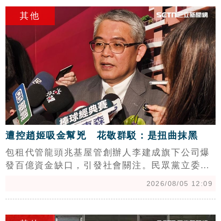
c
影響。同時，董事會宣布由宏碁派任的李文詳接
其他
任董事長兼總經理，展現強化公司治理決心。兆
基屋管強調，公司經營團隊將遵循上市櫃規範，
持續落實內部稽核，並按既定規劃於明年上半年
申請公開發行及登錄興櫃，穩健邁向IPO之路，
確保投資人權益與市場信心不受動搖。
遭控趙姬吸金幫兇 花敬群駁：是扭曲抹黑
包租代管龍頭兆基屋管創辦人李建成旗下公司爆
發百億資金缺口，引發社會關注。民眾黨立委許
忠信指控國家住都中心董事長花敬群圖利兆基，
2026/08/05 12:09
質疑政府標案淪為吸金工具，並揭露兩人曾有登
山交情，痛批政府未盡審查責任。對此，花敬群
c
嚴正駁斥圖利說，強調兆基執行之社宅案件中，