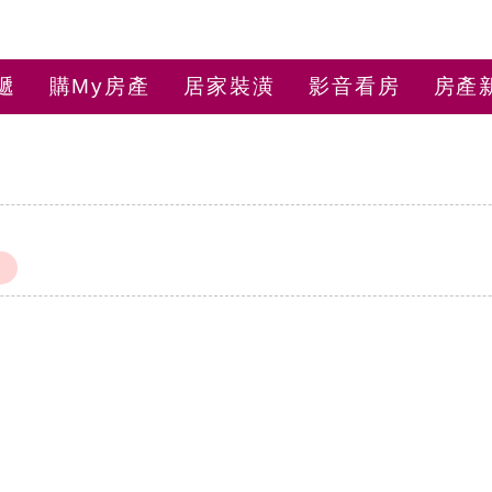
遞
購My房產
居家裝潢
影音看房
房產
師