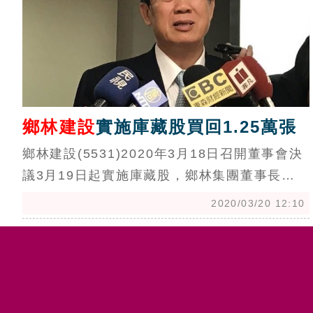
鄉林建設
實施庫藏股買回1.25萬張
鄉林建設(5531)2020年3月18日召開董事會決
議3月19日起實施庫藏股，鄉林集團董事長賴
正鎰說，最近鄉林的股價太委屈了，他很用心
2020/03/20 12:10
經營公司，新案開發進度均照計畫進行，但受
到新肺疫情影響，台股也被歐美股市而重挫，
使得鄉林股票受連累，盼股東們持續支持鄉
林，所以他2019年9月自掏腰包千萬元購買自
家股票1042張後，前天也表態個人將在近日再