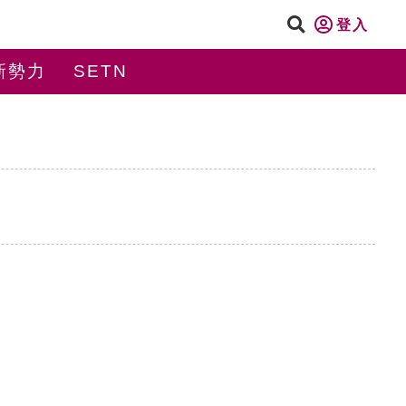
登入
新勢力
SETN