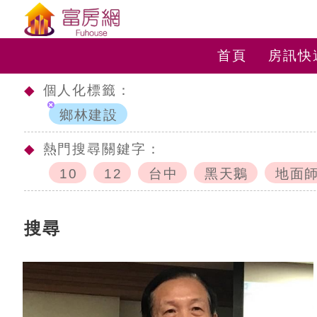
首頁
房訊快
◆
個人化標籤：
鄉林建設
◆
熱門搜尋關鍵字：
10
12
台中
黑天鵝
地面
搜尋
c