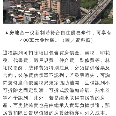
▲房地合一稅新制若符合自住優惠條件，可享有
400萬元免稅額。（圖／資料照）
退稅認列可扣除項目包含買房價金、契稅、印花
稅、代書費、過戶規費、仲介費、裝修費等。林
祐民提醒，裝修費須特別注意，必須提供發票及
合約，裝修費估價單不認列，若發票遺失，可詢
問裝修廠商依國稅局規定協助補開，且僅認列不
可拆除之固定裝潢，可拆式設備如冷氣、熱水器
等不予認列。此外，若是繼承取得有房貸的房
產，而房貸確實也是由繼承人實際負擔償還，那
房貸扣除公告現值後的房貸餘額亦可列入成本。