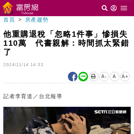
首頁
房產趨勢
他重購退稅「忽略1件事」慘損失
110萬 代書親解：時間抓太緊錯
了
2024/11/14 14:33
A-
A
A+
記者李育道／台北報導