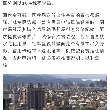
部分則以10%稅率課徵。
因稅金可觀，國稅局對於自住事實的審核很嚴
謹。林祐民透露，曾有民眾申請重購退稅時，國
稅局發現其購入房屋為毛胚屋卻無裝修紀錄，要
求提供裝修照片、裝修合約書佐證，甚至會查核
水電使用量、社區監視器畫面是否有屋主出入身
影、信用卡帳單寄送地址等，以確認真實居住情
況，因此申請時，務必備好相關證明，以利查
核。