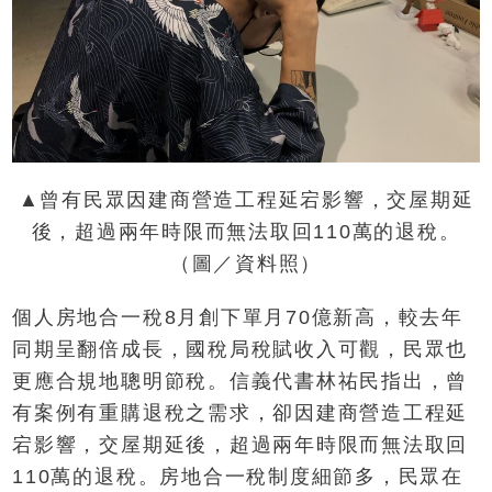
▲曾有民眾因建商營造工程延宕影響，交屋期延
後，超過兩年時限而無法取回110萬的退稅。
（圖／資料照）
個人房地合一稅8月創下單月70億新高，較去年
同期呈翻倍成長，國稅局稅賦收入可觀，民眾也
更應合規地聰明節稅。信義代書林祐民指出，曾
有案例有重購退稅之需求，卻因建商營造工程延
宕影響，交屋期延後，超過兩年時限而無法取回
110萬的退稅。房地合一稅制度細節多，民眾在