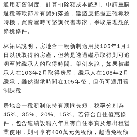
適用新舊制度、計算扣除額成本認列、申請重購
退稅等環節常有認知落差，建議應把握正確報稅
時機，買賣屋時可諮詢代書專家，爭取最理想的
節稅條件。
林祐民說明，房地合一稅新制適用於105年1月1
日以後取得的房產，但若是透過繼承取得則可追
溯至被繼承人的取得時間。舉例來說，如果被繼
承人在103年2月取得房屋，繼承人在108年2月
繼承，雖然繼承時間在105年後，但仍可適用舊
制課稅。
房地合一稅新制依持有期間長短，稅率分別為
45%、35%、20%、15%。若符合自住優惠條
件，包含連續設籍六年且有自住事實及無出租營
業使用，則可享有400萬元免稅額，超過免稅額