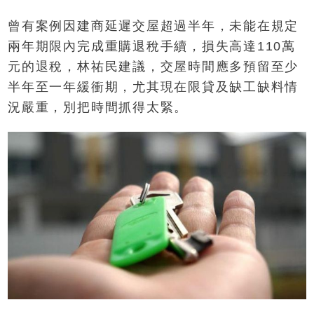
曾有案例因建商延遲交屋超過半年，未能在規定
兩年期限內完成重購退稅手續，損失高達110萬
元的退稅，林祐民建議，交屋時間應多預留至少
半年至一年緩衝期，尤其現在限貸及缺工缺料情
況嚴重，別把時間抓得太緊。