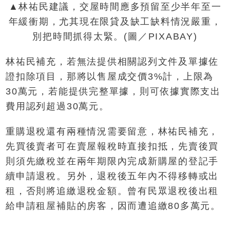
▲林祐民建議，交屋時間應多預留至少半年至一
年緩衝期，尤其現在限貸及缺工缺料情況嚴重，
別把時間抓得太緊。(圖／PIXABAY)
林祐民補充，若無法提供相關認列文件及單據佐
證扣除項目，那將以售屋成交價3%計，上限為
30萬元，若能提供完整單據，則可依據實際支出
費用認列超過30萬元。
重購退稅還有兩種情況需要留意，林祐民補充，
先買後賣者可在賣屋報稅時直接扣抵，先賣後買
則須先繳稅並在兩年期限內完成新購屋的登記手
續申請退稅。另外，退稅後五年內不得移轉或出
租，否則將追繳退稅金額。曾有民眾退稅後出租
給申請租屋補貼的房客，因而遭追繳80多萬元。