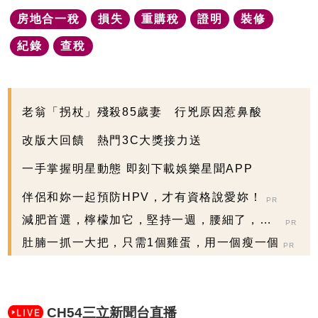
房地合一稅
損失
重購稅
證明
裝修
紀錄
查稅
老翁「拐杖」殘殺85歲妻 行兇原因惹鼻酸
改版大回饋 熱門3C大獎接力送
一手掌握明星動態 即刻下載娛樂星聞APP
伴侶和妳一起預防HPV，才有資格說愛妳！
PR
減肥首選，檸檬加它，堅持一週，腰細了，瘦
PR
到你懷疑人生
肚腩一抓一大把，只需1個雞蛋，用一個瘦一個
PR
CH54三立新聞台直播