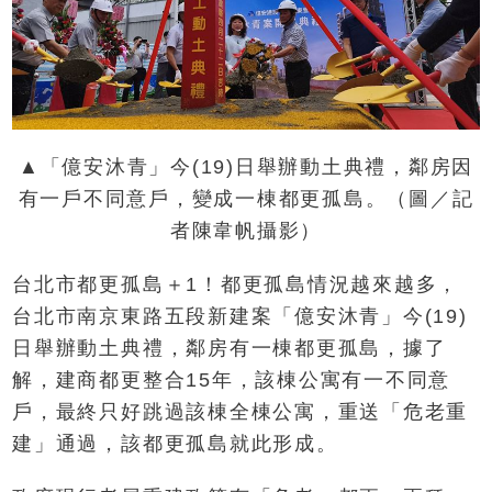
▲「億安沐青」今(19)日舉辦動土典禮，鄰房因
有一戶不同意戶，變成一棟都更孤島。（圖／記
者陳韋帆攝影）
台北市都更孤島＋1！都更孤島情況越來越多，
台北市南京東路五段新建案「億安沐青」今(19)
日舉辦動土典禮，鄰房有一棟都更孤島，據了
解，建商都更整合15年，該棟公寓有一不同意
戶，最終只好跳過該棟全棟公寓，重送「危老重
建」通過，該都更孤島就此形成。