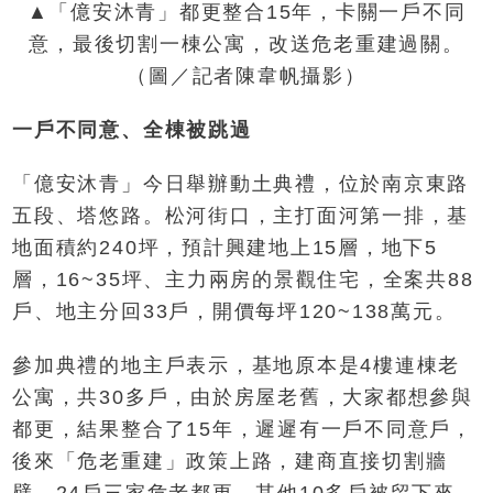
▲「億安沐青」都更整合15年，卡關一戶不同
意，最後切割一棟公寓，改送危老重建過關。
（圖／記者陳韋帆攝影）
一戶不同意、全棟被跳過
「億安沐青」今日舉辦動土典禮，位於南京東路
五段、塔悠路。松河街口，主打面河第一排，基
地面積約240坪，預計興建地上15層，地下5
層，16~35坪、主力兩房的景觀住宅，全案共88
戶、地主分回33戶，開價每坪120~138萬元。
參加典禮的地主戶表示，基地原本是4樓連棟老
公寓，共30多戶，由於房屋老舊，大家都想參與
都更，結果整合了15年，遲遲有一戶不同意戶，
後來「危老重建」政策上路，建商直接切割牆
壁，24戶三家危老都更，其他10多戶被留下來，