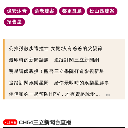
億安沐青
危老建案
都更孤島
松山區建案
預售屋
公推孫散步遭撞亡 女慟:沒有爸爸的父親節
最即時的新聞話題 追蹤訂閱三立新聞網
明星講師親授！醒吾三立學院打造影視新星
追蹤訂閱娛樂星聞 給你最即時的娛樂星鮮事
伴侶和妳一起預防HPV，才有資格說愛
PR
妳！
CH54三立新聞台直播