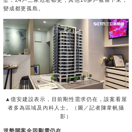
變成都更孤島。
▲億安建設表示，目前剛性需求仍在，該案看屋
者多為區域及內科人士。（圖／記者陳韋帆攝
影）
逆勢開案全因剛需仍在