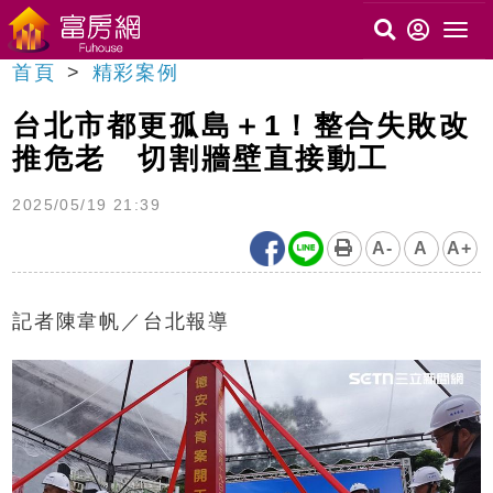
首頁
精彩案例
台北市都更孤島＋1！整合失敗改
推危老 切割牆壁直接動工
2025/05/19 21:39
A-
A
A+
記者陳韋帆／台北報導