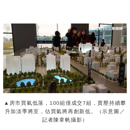
▲房市買氣低落，100組僅成交7組，賣壓持續攀
升加淡季將至，估買氣將再創新低。（示意圖／
記者陳韋帆攝影）