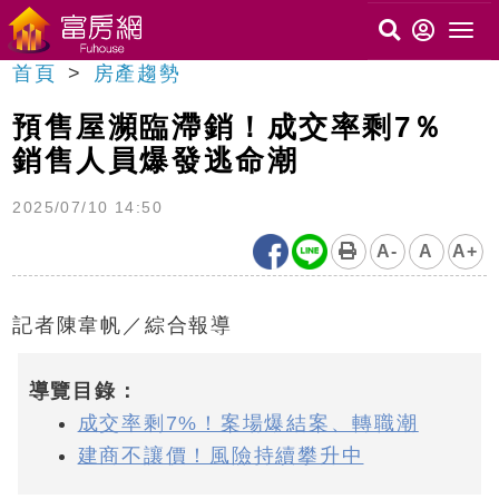
首頁
房產趨勢
預售屋瀕臨滯銷！成交率剩7％
銷售人員爆發逃命潮
2025/07/10 14:50
A-
A
A+
記者陳韋帆／綜合報導
導覽目錄：
成交率剩7%！案場爆結案、轉職潮
建商不讓價！風險持續攀升中