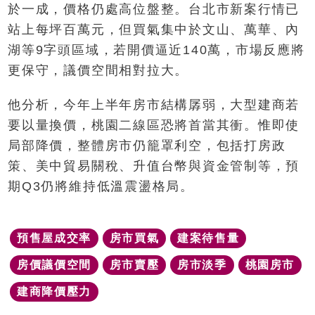
於一成，價格仍處高位盤整。台北市新案行情已
站上每坪百萬元，但買氣集中於文山、萬華、內
湖等9字頭區域，若開價逼近140萬，市場反應將
更保守，議價空間相對拉大。
他分析，今年上半年房市結構孱弱，大型建商若
要以量換價，桃園二線區恐將首當其衝。惟即使
局部降價，整體房市仍籠罩利空，包括打房政
策、美中貿易關稅、升值台幣與資金管制等，預
期Q3仍將維持低溫震盪格局。
預售屋成交率
房市買氣
建案待售量
房價議價空間
房市賣壓
房市淡季
桃園房市
建商降價壓力