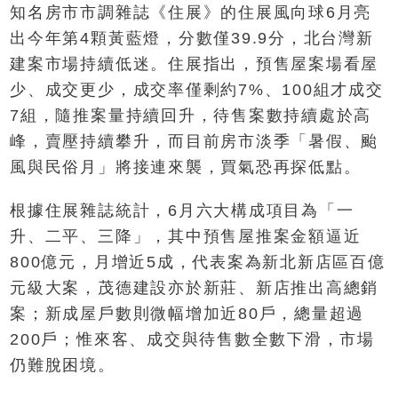
知名房市市調雜誌《住展》的住展風向球6月亮
出今年第4顆黃藍燈，分數僅39.9分，北台灣新
建案市場持續低迷。住展指出，預售屋案場看屋
少、成交更少，成交率僅剩約7%、100組才成交
7組，隨推案量持續回升，待售案數持續處於高
峰，賣壓持續攀升，而目前房市淡季「暑假、颱
風與民俗月」將接連來襲，買氣恐再探低點。
根據住展雜誌統計，6月六大構成項目為「一
升、二平、三降」，其中預售屋推案金額逼近
800億元，月增近5成，代表案為新北新店區百億
元級大案，茂德建設亦於新莊、新店推出高總銷
案；新成屋戶數則微幅增加近80戶，總量超過
200戶；惟來客、成交與待售數全數下滑，市場
仍難脫困境。