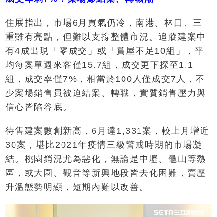
住展指出，市場6月買氣仍冷，南港、林口、三
重雖有亮點，但難以支撐整體市況。追蹤建案中
有4成出現「零成交」或「賞屋不足10組」，平
均每案單週來客僅15.7組，成交更下探至1.1
組，成交率僅7%，相當於100人僅成交7人，不
少案場銷售員被迫結案、轉職，實質銷售壓力與
信心皆陷谷底。
待售建案數創新高，6月達1,331案，較上月增近
30案，堪比2021年疫情三級警戒時期的市場凝
結。桃園銷況尤為惡化，無論是中壢、龜山等熱
區，或大園、觀音等新興地段皆去化困難，賣壓
升溫態勢明顯，短期內難以改善。