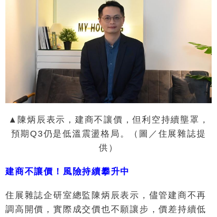
▲陳炳辰表示，建商不讓價，但利空持續壟罩，
預期Q3仍是低溫震盪格局。（圖／住展雜誌提
供）
建商不讓價！風險持續攀升中
住展雜誌企研室總監陳炳辰表示，儘管建商不再
調高開價，實際成交價也不願讓步，價差持續低