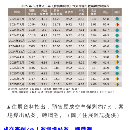
▲住展資料指出，預售屋成交率僅剩約7％，案
場爆出結案、轉職潮。（圖／住展雜誌提供）
成交率剩7%！案場爆結案、轉職潮