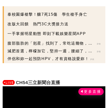
泰校園爆槍擊！釀7死15傷 學生槍手身亡
改版大回饋 熱門3C大獎接力送
一手掌握明星動態 即刻下載娛樂星聞APP
腹部脂肪的「剋星」找到了，常吃這幾物，吃
PR
走大肚囊，瘦出...
減肥首選，檸檬加它，堅持一週，腰細了，瘦
PR
到你懷疑人生
伴侶和妳一起預防HPV，才有資格說愛妳！
PR
CH54三立新聞台直播