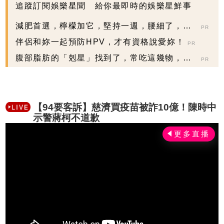
追蹤訂閱娛樂星聞 給你最即時的娛樂星鮮事
減肥首選，檸檬加它，堅持一週，腰細了，瘦
PR
到你懷疑人生
伴侶和妳一起預防HPV，才有資格說愛妳！
PR
腹部脂肪的「剋星」找到了，常吃這幾物，吃
PR
走大肚囊，瘦出...
【94要客訴】慈濟買疫苗被詐10億！陳時中
示警蔣柯不道歉