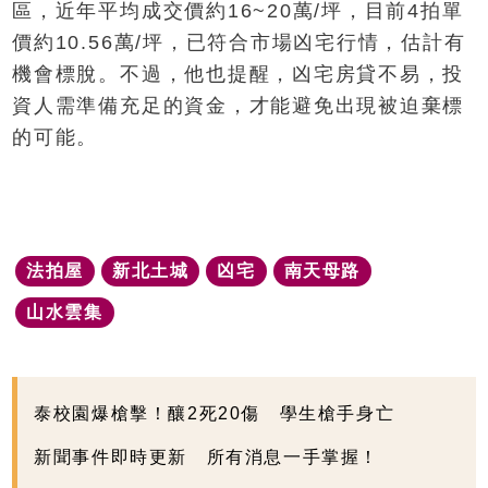
區，近年平均成交價約16~20萬/坪，目前4拍單
價約10.56萬/坪，已符合市場凶宅行情，估計有
機會標脫。不過，他也提醒，凶宅房貸不易，投
資人需準備充足的資金，才能避免出現被迫棄標
的可能。
法拍屋
新北土城
凶宅
南天母路
山水雲集
泰校園爆槍擊！釀2死20傷 學生槍手身亡
新聞事件即時更新 所有消息一手掌握！