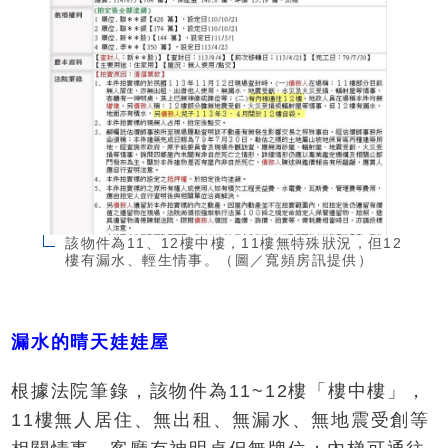
該物件為11、12樓中樓，11樓無特殊狀況，但12
樓有漏水、輕生情事。（圖／寬頻房訊提供）
漏水的晴天娃娃屋
根據法院筆錄，該物件為11~12樓「樓中樓」，
11樓無人居住、無出租、無漏水、無地震受創等