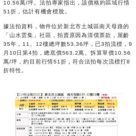
10.56萬/坪。法拍專家指出，該價格約區域行情
51折，估計有機會標脫。
據法拍資料，物件位於新北市土城區南天母路的
「山水雲集」社區，拍賣原因為清償票款，屋齡
35年，11、12樓總坪數53.36坪，已3拍流標，9
月10日第4拍，總底價563.2萬、拆算單價10.56
萬/坪，約目前行情51折，符合法拍每次流標打8
折特性。