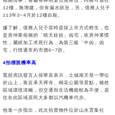
相關情事，客廳有神明桌但無牌位；內梯可通往
12樓，無增建，但有漏水狀況，另，債務人兒子
113年3~4月於12樓自殺。
據了解，債務人兒子當時是採上吊方式輕生，也
是房仲業俗稱的「晴天娃娃」凶宅，依房仲業慣
性，屬經加工求死行為，為第三級「中凶」凶
宅，行情通常約市價6~7折。
4拍標脫機率高
寬頻房訊發言人徐華辰表示，土城南天母一帶位
於山上，靠近承天禪寺、桐花公園等景點，雖然
區域環境清幽，但交通與生活機能較為不便，居
住在此區域居民大多都以汽機車代步。
他進一步指出，此次拍賣物件位於山水雲集社