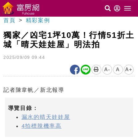
首頁
精彩案例
獨家／凶宅1坪10萬！行情51折土
城「晴天娃娃屋」明法拍
2025/09/09 09:44
A-
A
A+
記者陳韋帆／新北報導
導覽目錄：
漏水的晴天娃娃屋
4拍標脫機率高