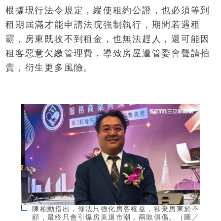
根據現行法令規定，縱使租約公證，也必須等到
租期屆滿才能申請法院強制執行，期間若遇租
霸，房東既收不到租金，也無法趕人，還可能因
租客惡意欠繳管理費，導致房屋遭管委會聲請拍
賣，衍生更多風險。
陳柏勳指出，修法只強化房客權益，卻棄房東於不
顧，最終只會引爆房東退市潮，兩敗俱傷。（圖／