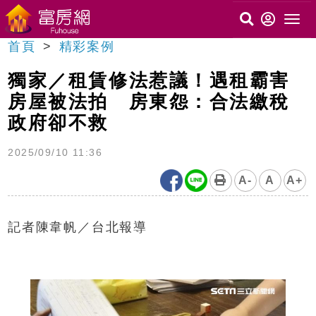
首頁
精彩案例
獨家／租賃修法惹議！遇租霸害
房屋被法拍 房東怨：合法繳稅
政府卻不救
2025/09/10 11:36
A-
A
A+
記者陳韋帆／台北報導