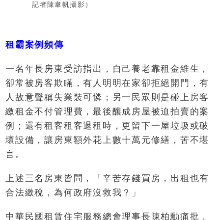
記者陳韋帆攝影）
租霸案例頻傳
一名年長房東受訪指出，自己養老靠租金維生，
卻常被房客欺瞞，有人明明在家卻拒絕開門，有
人故意聲稱失業裝可憐；另一民眾則是碰上房客
繳租金不付管理費，最後釀成房屋被迫拍賣的案
例；還有租客租客退租時，更留下一屋垃圾或破
壞設備，讓房東額外花上數十萬元修繕，苦不堪
言。
上述三名房東皆問，「辛苦存錢買房，出租也有
合法繳稅，為何政府沒救我？」
中華民國租賃住宅服務總會理事長陳柏勳痛批，