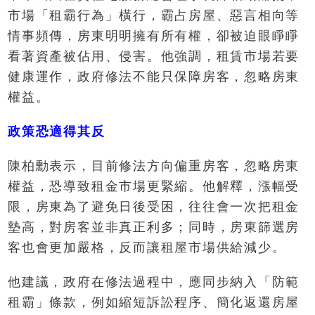
市場「租霸行為」橫行，霸占房屋、惡言相向等
情事頻傳，房東明明擁有所有權，卻被迫眼睜睜
看著資產被佔用、侵害。他強調，租賃市場若要
健康運作，政府修法不能只保障房客，忽略房東
權益。
政策恐適得其反
陳柏勳表示，目前修法方向偏重房客，忽略房東
權益，恐導致租金市場更緊縮。他解釋，漲幅受
限，房東為了避免日後受困，往往會一次把租金
墊高，對房客並非真正利多；同時，房東篩選房
客也會更加嚴格，反而讓租屋市場供給減少。
他建議，政府在修法過程中，應同步納入「防範
租霸」條款，例如縮短訴訟程序、簡化返還房屋