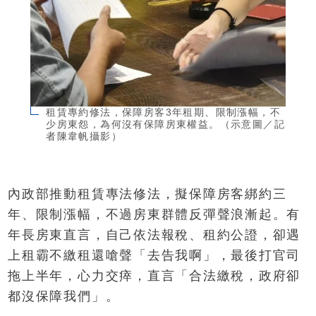
租賃專約修法，保障房客3年租期、限制漲幅，不
少房東怨，為何沒有保障房東權益。（示意圖／記
者陳韋帆攝影）
內政部推動租賃專法修法，擬保障房客綁約三
年、限制漲幅，不過房東群體反彈聲浪漸起。有
年長房東直言，自己依法報稅、租約公證，卻遇
上租霸不繳租還嗆聲「去告我啊」，最後打官司
拖上半年，心力交瘁，直言「合法繳稅，政府卻
都沒保障我們」。