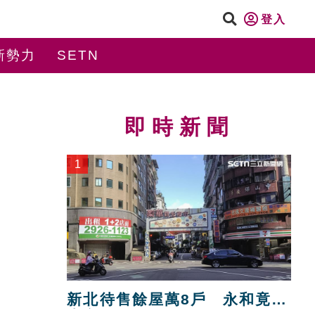
登入
新勢力
SETN
即時新聞
1
新北待售餘屋萬8戶 永和竟只