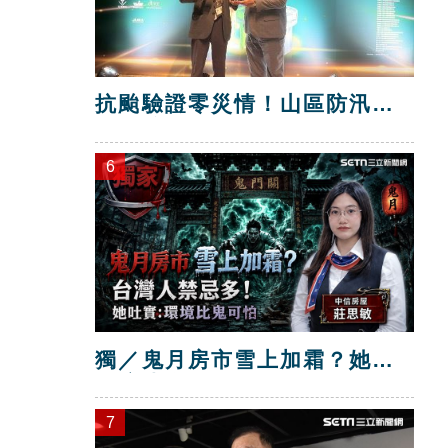
抗颱驗證零災情！山區防汛工
程獲獎
6
獨／鬼月房市雪上加霜？她：
環境比鬼可怕
7