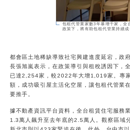
包租代管業家數3年暴增千家，全
政策下，將有助包租代管業持續成
都會區土地稀缺導致社宅興建進度延宕，政
長張旭嵐表示，在政策導引與租稅誘因下，
已達2,254家，較2022年大增1,019
額，成功吸引屋主活化空屋，讓包租代管業
要推手。
據不動產資訊平台資料，全台租賃住宅服務業
1.3萬人飆升至去年底的2.5萬人。觀察區
新北市則以423家緊追在後。此外，台中市