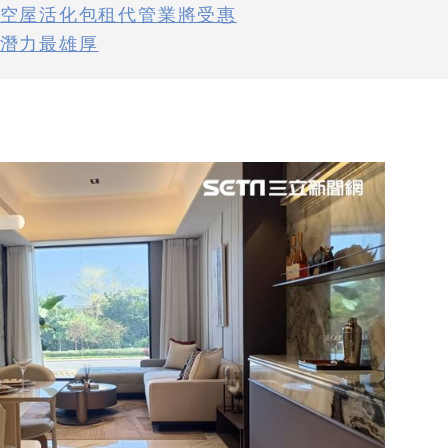
空屋活化包租代管業將受惠
潛力最雄厚