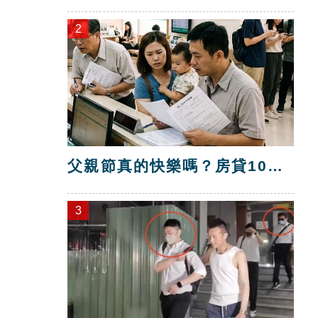
賣贏八里！
2
父親節真的快樂嗎？房貸10年
暴增逾400萬
3