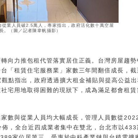
台從業人員破2.5萬人，專家指出，政府活化數十萬空屋
長。（圖／記者陳韋帆攝影）
府轉向力推包租代管落實居住正義。台灣房屋趨勢
全台「租賃住宅服務業」家數三年間翻倍成長，截
家。專家觀點指出，政府透過擴大租金補貼與提高公益
在社宅用地取得困難的現狀下，成為滿足都會租賃
家數與從業人員均大幅成長，管理人員數從202
域分佈，全台近四成業者集中在雙北，台北市以43
以389家位居第三，受惠於中科產業鏈與台積電擴