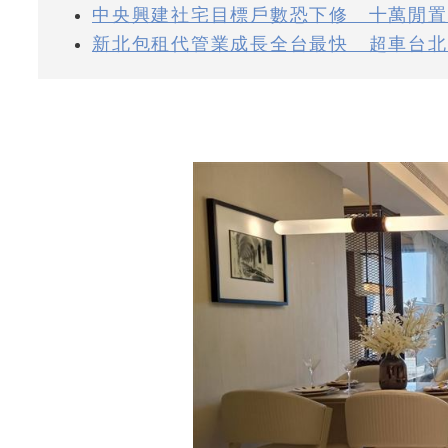
中央興建社宅目標戶數恐下修 十萬閒置
新北包租代管業成長全台最快 超車台北