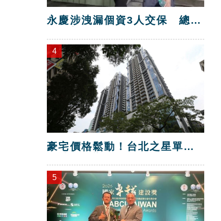
永慶涉洩漏個資3人交保 總部
解除加盟！
4
豪宅價格鬆動！台北之星單坪
跌破200萬元
5