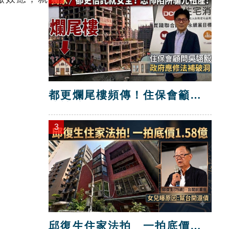
都更爛尾樓頻傳！住保會籲修
法補破洞
3
邱復生住家法拍 一拍底價