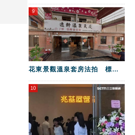
9
花東景觀溫泉套房法拍 標脫
總價金1725萬
10