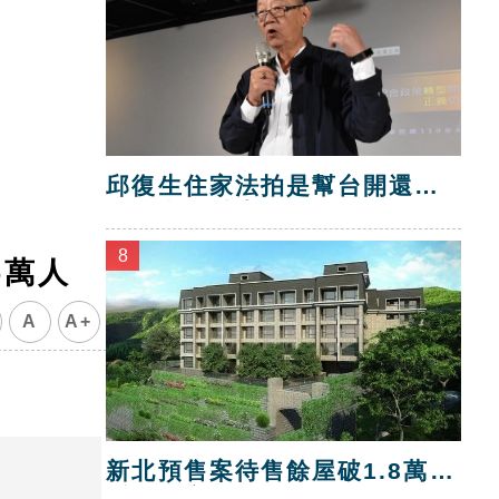
邱復生住家法拍是幫台開還
債？台開喊告！
8
5萬人
A
A+
新北預售案待售餘屋破1.8萬
戶 三市最多