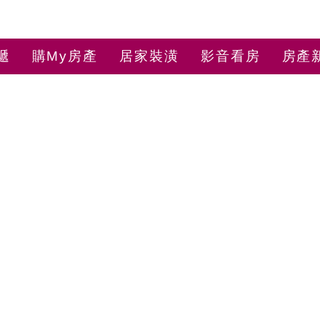
遞
購My房產
居家裝潢
影音看房
房產