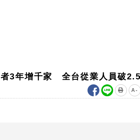
者3年增千家 全台從業人員破2.
A-