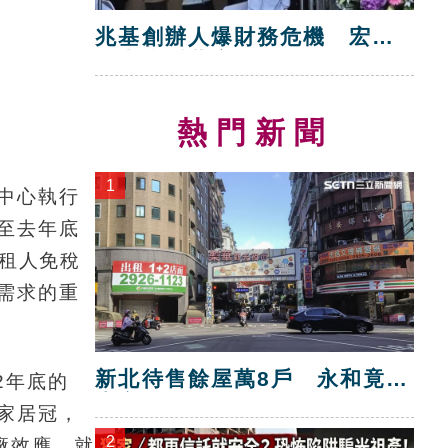
兆基創辦人爆財務危機 宏碁
救火指派董座
熱門新聞
1
中心執行
至去年底
出租人免稅
需求的重
新北待售餘屋萬8戶 永和竟只
2年底的
賣贏八里！
3家居冠，
2
廠效應，就