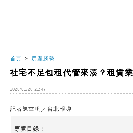
首頁
房產趨勢
社宅不足包租代管來湊？租賃業
2026/01/20 21:47
記者陳韋帆／台北報導
導覽目錄：