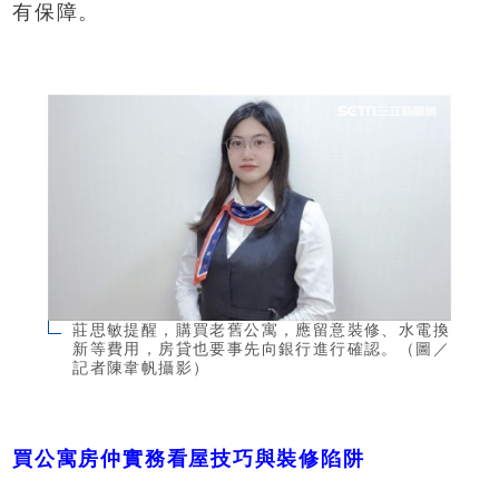
有保障。
莊思敏提醒，購買老舊公寓，應留意裝修、水電換
新等費用，房貸也要事先向銀行進行確認。（圖／
記者陳韋帆攝影）
買公寓房仲實務看屋技巧與裝修陷阱