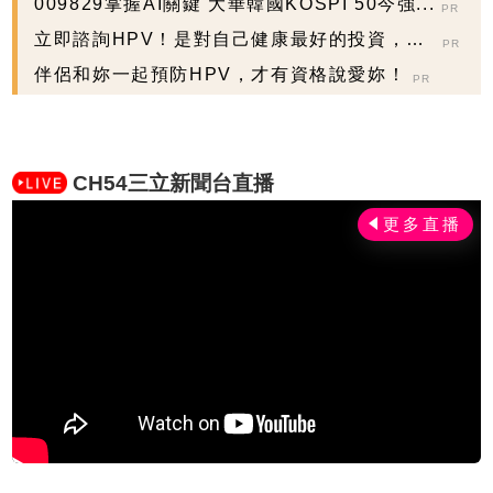
009829掌握AI關鍵 大華韓國KOSPI 50今強...
PR
立即諮詢HPV！是對自己健康最好的投資，把
PR
握現在不嫌晚...
伴侶和妳一起預防HPV，才有資格說愛妳！
PR
CH54三立新聞台直播