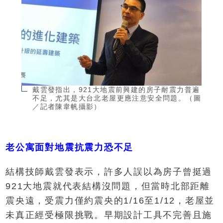
戴雲發指出，921大地震前興建的房子耐震力普遍
不足，尤其是大台北老屋更應注意安全問題。（圖
／記者陳韋帆攝影）
老公寓面對地震抗震力恐不足
結構技師戴雲發表示，許多人誤以為房子曾挺過
921大地震就代表結構沒問題，但當時北部距離
震央遠，受震力僅約震央的1/16至1/12，老屋並
未真正經受極限挑戰。早期設計工具不完善且施