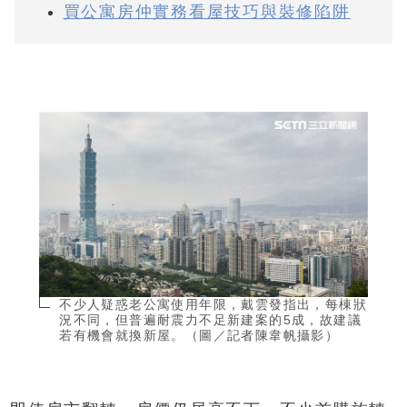
買公寓房仲實務看屋技巧與裝修陷阱
不少人疑惑老公寓使用年限，戴雲發指出，每棟狀
況不同，但普遍耐震力不足新建案的5成，故建議
若有機會就換新屋。（圖／記者陳韋帆攝影）