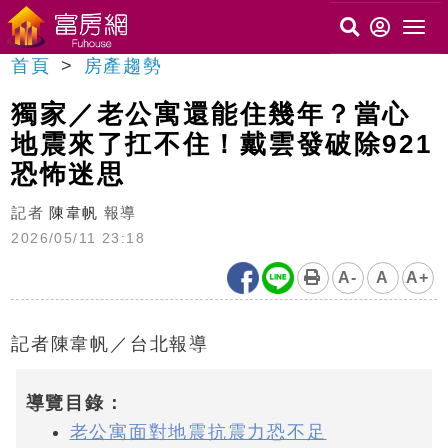
首頁
房產趨勢
獨家／老公寓還能住幾年？當心
地震來了扛不住！戴雲發破除921
恐怖迷思
記者
陳韋帆
報導
2026/05/11 23:18
A-
A
A+
記者陳韋帆／台北報導
導覽目錄：
老公寓面對地震抗震力恐不足