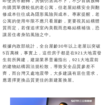
即使房市翻轉，房價仍居高不下，不少首購族轉
向購買單價較低的老公寓，但老屋結構安全與翻
修成本往往成為隱形風險與成本。專家提醒，老
公寓的使用年限不應只看屋齡，更要視其結構體
質而定，若僅追求室內美觀而忽略結構補強，恐
讓居住者身陷風險之中。
根據內政部統計，全台屋齡30年以上老屋以突破
5百萬棟，事實上，這些房子都是在921大地震發
生前所興建，建築業界普遍指出，921大地震前
的建物結構因法規松散，導致安全品質參差不
齊，而台灣又處地震帶，大多建議有居住需求，
應選擇更換品質更佳的新建案換屋。