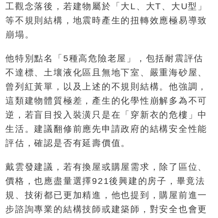
工觀念落後，若建物屬於「大L、大T、大U型」
等不規則結構，地震時產生的扭轉效應極易導致
崩塌。
他特別點名「5種高危險老屋」，包括耐震評估
不達標、土壤液化區且無地下室、嚴重海砂屋、
曾列紅黃單，以及上述的不規則結構。他強調，
這類建物體質極差，產生的化學性崩解多為不可
逆，若盲目投入裝潢只是在「穿新衣的危樓」中
生活。建議翻修前應先申請政府的結構安全性能
評估，確認是否有延壽價值。
戴雲發建議，若有換屋或購屋需求，除了區位、
價格，也應盡量選擇921後興建的房子，畢竟法
規、技術都已更加精進，他也提到，購屋前進一
步諮詢專業的結構技師或建築師，對安全也會更