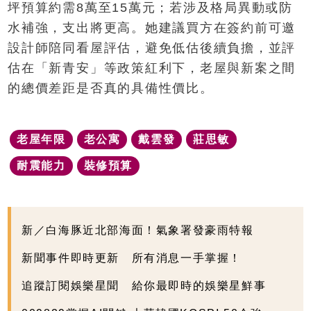
坪預算約需8萬至15萬元；若涉及格局異動或防
水補強，支出將更高。她建議買方在簽約前可邀
設計師陪同看屋評估，避免低估後續負擔，並評
估在「新青安」等政策紅利下，老屋與新案之間
的總價差距是否真的具備性價比。
老屋年限
老公寓
戴雲發
莊思敏
耐震能力
裝修預算
新／白海豚近北部海面！氣象署發豪雨特報
新聞事件即時更新 所有消息一手掌握！
追蹤訂閱娛樂星聞 給你最即時的娛樂星鮮事