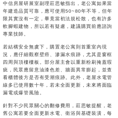
中信房屋研展室副理莊思敏指出，老公寓如果當
年建造品質可靠，應可使用50~80年不等，但年
限其實沒有一定，畢竟當初法規松散，也有許多
軟腳蝦建物，所以若有疑慮，建議購買前應諮詢
專業技師。
若結構安全無虞下，購置老公寓則首重室內現
況，應仔細觀察壁癌、滲漏水痕跡，尤其是窗框
四周與頂樓樓板。部分屋主會以重新粉刷掩蓋瑕
疵，民眾應留意油漆色差、牆面異常膨起，並查
看櫃體後方是否有受潮痕跡。此外，老屋水電管
線多已使用數十年，若未全面更新，未來將面臨
漏電或爆管風險。
針對不少民眾關心的翻修費用，莊思敏提醒，老
舊公寓若要全面更新水電、衛浴與基礎裝潢，每