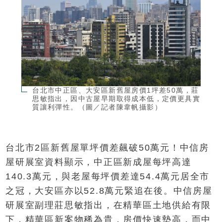
台北市中正區、大安區新舊屋房價1坪差50萬，莊
思敏指出，因中古屋早期取得成本低，定價更具實
質讓利彈性。（圖／記者陳韋帆攝影）
台北市2區新舊屋單坪價差飆破50萬元！中信房
屋研展室資料顯示，中正區新成屋每坪高達
140.3萬元，與老屋每坪價差達54.4萬元居全市
之冠，大安區亦以52.8萬元緊追在後。中信房屋
研展室副理莊思敏指出，在精華區土地供給有限
下，精華區新案物稀為貴，房價快速墊高，而中