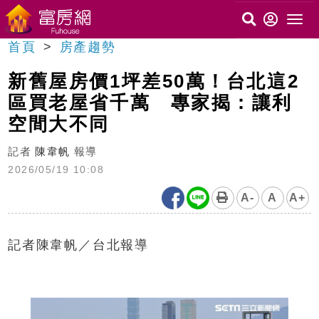
首頁
房產趨勢
新舊屋房價1坪差50萬！台北這2
區買老屋省千萬 專家揭：讓利
空間大不同
記者
陳韋帆
報導
2026/05/19 10:08
A-
A
A+
記者陳韋帆／台北報導