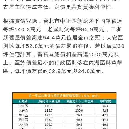
古屋主取得成本低、定價更具實質讓利彈性。
根據實價登錄，台北市中正區新成屋平均單價達
每坪140.3萬元，老屋則約每坪85.9萬元，二者
新舊屋價差高達54.4萬元位居全市之冠；大安區
則以每坪52.8萬元的價差緊追在後。若以購買30
坪住宅計算，新舊屋總價相差高達1500萬元以
上。至於價差最小的行政區則落在內湖區與萬華
區，每坪價差僅約22.9萬元與24.6萬元。