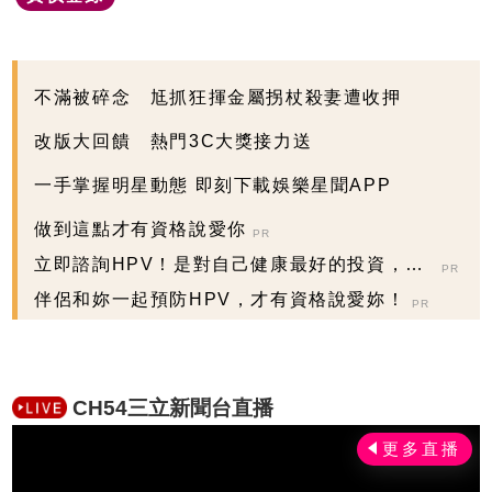
不滿被碎念 尪抓狂揮金屬拐杖殺妻遭收押
改版大回饋 熱門3C大獎接力送
一手掌握明星動態 即刻下載娛樂星聞APP
做到這點才有資格說愛你
PR
立即諮詢HPV！是對自己健康最好的投資，把
PR
握現在不嫌晚...
伴侶和妳一起預防HPV，才有資格說愛妳！
PR
CH54三立新聞台直播