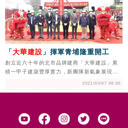
「
大華建設
」揮軍青埔隆重開工
創立近六十年的北市品牌建商「大華建設」累
積一甲子建築豐厚實力，新團隊新氣象展現活
力創新，洞察跨世代購屋者對美好家園的想
2021/03/07 08:00
望，掌握城市發展脈動，2021年揮軍南進桃
園，尋求企業成長的新契機。