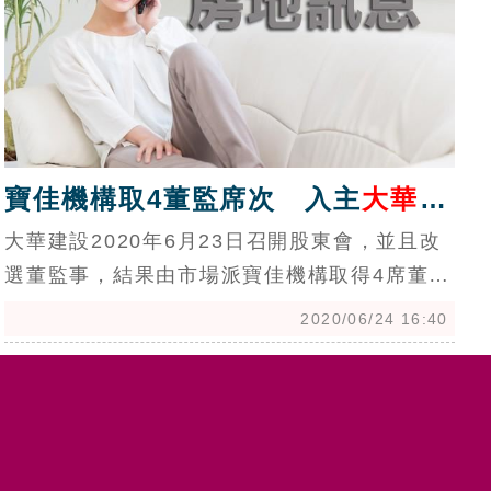
寶佳機構取4董監席次 入主
大華建
設
大華建設2020年6月23日召開股東會，並且改
選董監事，結果由市場派寶佳機構取得4席董監
席次，大華建設僅取得3席董監席次，正式宣告
2020/06/24 16:40
市場派取得大華建設經營權，在新任董監事結
構中，寶佳人馬包括：董事顏明宏、鄭斯聰2
席，及獨董王慕凡、黃智楨2席，總計4席，林
文亮公司派家族，則有李進益、曾炳榮2席董事
當選，及葉建偉1席獨董當選，總計3席。寶佳