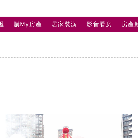
遞
購My房產
居家裝潢
影音看房
房產
c