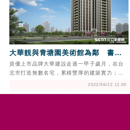
大華靚與青塘園美術館為鄰 書香
環繞
資優上市品牌大華建設走過一甲子歲月，在台
北市打造無數名宅，累積豐厚的建築實力；進
軍青埔的首發個案「大華靚」座落在青塘園美
2022/06/22 11:00
術館特區的靜巷，用散步的距離就能抵達兒童
美術館和市立美術館，充滿人文氣息和藝術美
學的居住環境，和高鐵站前第一排的商業氛圍
截然不同，不少自住客願意多花五分鐘車程遠
離高鐵核心，為的就是和美術館做鄰居。