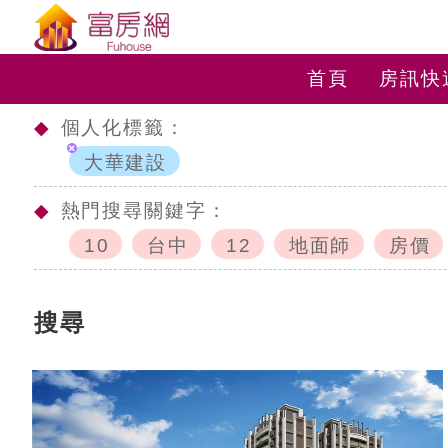
首頁
房訊快
◆
個人化標籤：
大華建設
◆
熱門搜尋關鍵字：
10
台中
12
地面師
房價
搜尋
c