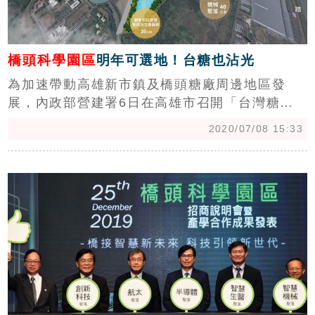
橋頭科學園區
明年可選地！台糖也沾光
為加速帶動高雄新市鎮及橋頭糖廠周邊地區發
展，內政部營建署6日在高雄市召開「台灣糖業
文化園區整體開發規劃」協商會議，尤其營建署
2020/07/08 15:33
與科技部南科管理局積極推動高雄橋頭科學園區
開發，預計投注超過370億元的建設預算，在
c
2021年底提供廠商勘選用地規劃設廠，目前也針
對橋頭糖廠及周邊土地進行下一階段開發評估作
業。