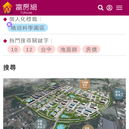
◆
個人化標籤：
橋頭科學園區
◆
熱門搜尋關鍵字：
10
12
台中
地面師
房價
搜尋
c