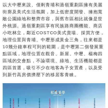
以大中壢來說、僅剩青埔和過嶺重劃區擁有美麗
街廓及美式生活氛圍，加上低密度開發、擁抱寬
敞公園綠地和整齊市容，與舊市區相比就像是世
外桃源。過嶺重劃區享有民族路商圈機能、商店
小吃林立，鄰近COSTCO美式賣場、採買方便，
地理位置與青埔、中壢形成黃金三角，往來都是
10幾分鐘車程可到的範圍，是中壢第二個發展重
點區域，地理位置在觀音、新屋、中壢、楊梅四
區域的交會點，不論環境、綠地、生活機能都是
四區首選，吸引不少在地客為子女置產，以及受
到新竹高房價擠壓下的移居客青睞。