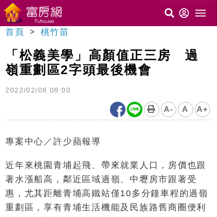
首頁
桃竹苗
「松義美學」高顏值正三房 過
嶺重劃區2字頭最後機會
2022/02/08 08:00
A-
A
A+
專案中心／許少蘋報導
近年來桃園青埔起飛、帶來就業人口，房價也跟
著水漲船高，鄰近區域過嶺、中壢房市跟著受
惠，尤其距離青埔高鐵站僅10多分鐘車程的過嶺
重劃區，享有青埔生活機能及民族路舊商圈便利