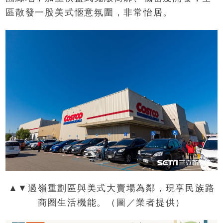
區散發一股美式愜意氛圍，非常怡居。
▲▼過嶺重劃區與美式大賣場為鄰，現享民族路
商圈生活機能。（圖／業者提供）