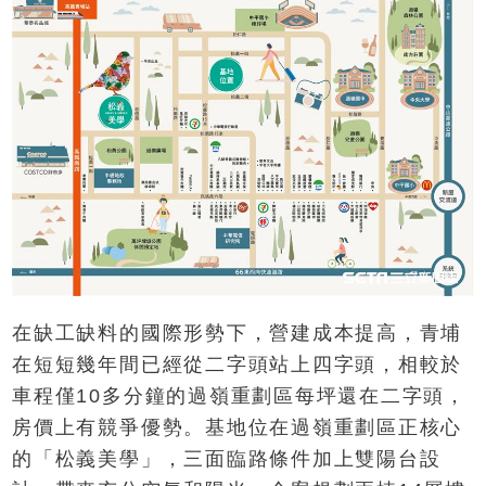
在缺工缺料的國際形勢下，營建成本提高，青埔
在短短幾年間已經從二字頭站上四字頭，相較於
車程僅10多分鐘的過嶺重劃區每坪還在二字頭，
房價上有競爭優勢。基地位在過嶺重劃區正核心
的「松義美學」，三面臨路條件加上雙陽台設