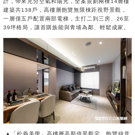
計，帶來充分空氣和陽光，全案規劃兩棟14層樓
建築共138戶，高樓層飽覽無限棟距視野景觀，
一層僅五戶配置兩部電梯，主打二到三房、26至
39坪格局，讓首購族能與青埔為鄰、輕鬆成家。
▲「松義美學」高樓層高顏值景觀宅，飽覽綠意