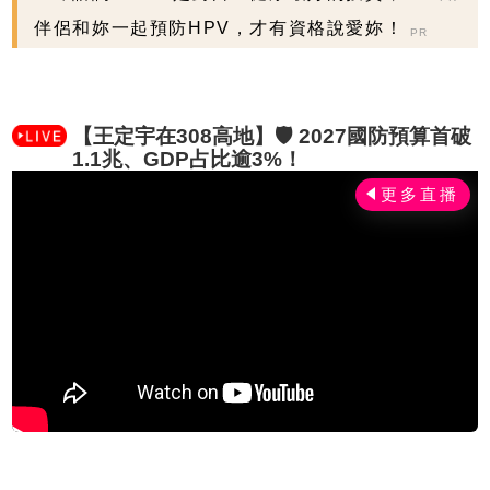
握現在不嫌晚...
伴侶和妳一起預防HPV，才有資格說愛妳！
PR
【王定宇在308高地】🛡️ 2027國防預算首破
1.1兆、GDP占比逾3%！