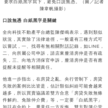
要求白紙黑字寫下，避免口說無憑。（圖／記者
陳韋帆攝影）
口說無憑 白紙黑字是關鍵
全向科技不動產平台總監陳傑鳴表示，遇到類似
狀況，其實除了法律途徑，一般還有三種方式可
以嘗試，一、找尋有無相關對話記錄，如LINE，
二、向所屬公司申訴，請店東釐清房仲是否有疏
失，三、向地方消保官申訴，釐清房仲是否有應
提醒未提醒等相關責任。
他進一步指出，在房貸之亂、央行管制下，房貸
失敗的案例比比皆是，估計類似糾紛可能會越來
越多，所以買賣協議若雙方合意「房貸失敗無條
件解約、免除仲介費」等，一定要「白紙黑字」
加註在合約上，畢竟任一方反悔，雙方對簿公堂