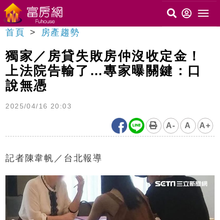
首頁
房產趨勢
獨家／房貸失敗房仲沒收定金！
上法院告輸了…專家曝關鍵：口
說無憑
2025/04/16 20:03
A-
A
A+
記者陳韋帆／台北報導