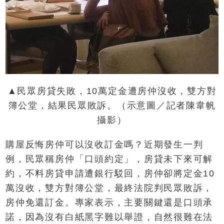
▲民眾房貸失敗，10萬定金遭房仲沒收，雙方對
簿公堂，結果民眾敗訴。（示意圖／記者陳韋帆
攝影）
購屋反悔房仲可以沒收訂金嗎？近期發生一判
例，民眾稱房仲「口頭約定」，房貸未下來可解
約，不料房貸申請遭銀行駁回，房仲卻將定金10
萬沒收，雙方對簿公堂，最終法院判民眾敗訴，
房仲免還訂金。專家表示，主要關鍵還是口頭承
諾，因為沒有白紙黑字難以舉證，自然很難在法