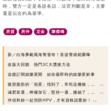
時，雙方一定是各說各話，法官判斷是非，主要
還是以合約為基準。
房貸
房仲
定金
陳傑鳴
新／白海豚颱風海警發布！首波警戒範圍曝
改版大回饋 熱門3C大獎接力送
追蹤訂閱娛樂星聞 給你最即時的娛樂星鮮事
腹部脂肪的「剋星」找到了，常吃這幾物，吃
PR
走大肚囊，瘦出...
減肥首選，檸檬加它，堅持一週，腰細了，瘦
PR
到你懷疑人生
伴侶和妳一起預防HPV，才有資格說愛妳！
PR