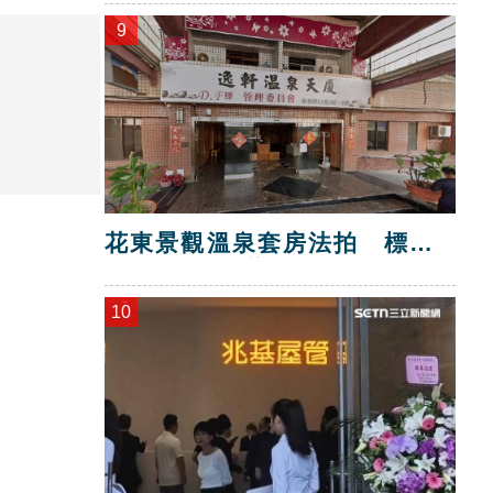
9
花東景觀溫泉套房法拍 標脫
總價金1725萬
10