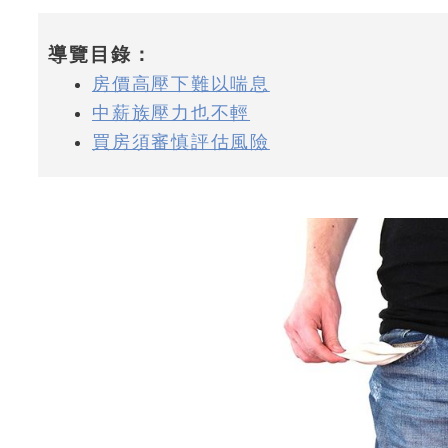
導覽目錄：
房價高壓下難以喘息
中薪族壓力也不輕
買房須審慎評估風險