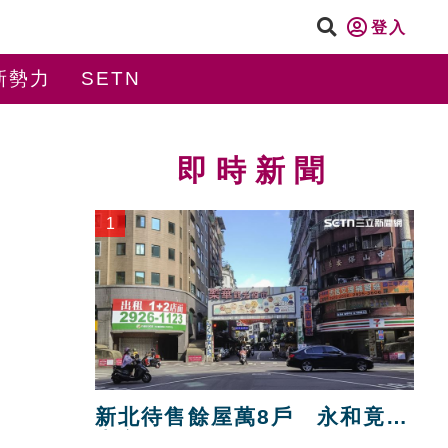
登入
新勢力
SETN
即時新聞
1
新北待售餘屋萬8戶 永和竟只
賣贏八里！