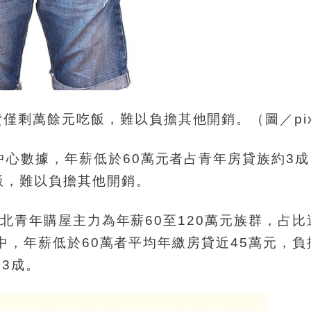
僅剩萬餘元吃飯，難以負擔其他開銷。（圖／pix
中心數據，年薪低於60萬元者占青年房貸族約3
飯，難以負擔其他開銷。
，新北青年購屋主力為年薪60至120萬元族群，占比
。其中，年薪低於60萬者平均年繳房貸近45萬元，
到3成。