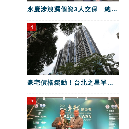
永慶涉洩漏個資3人交保 總部
解除加盟！
4
豪宅價格鬆動！台北之星單坪
跌破200萬元
5