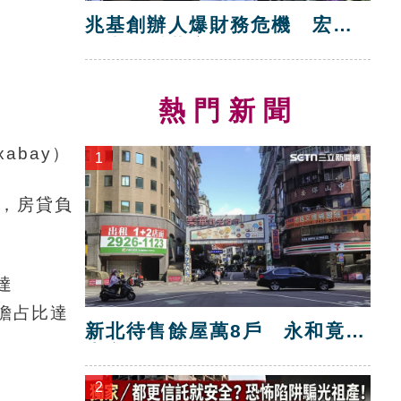
兆基創辦人爆財務危機 宏碁
救火指派董座
熱門新聞
abay）
1
成，房貸負
達
負擔占比達
新北待售餘屋萬8戶 永和竟只
賣贏八里！
2