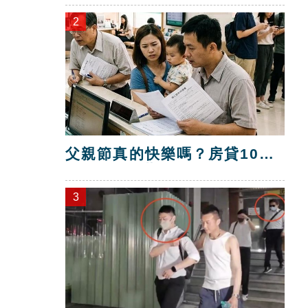
2
父親節真的快樂嗎？房貸10年
暴增逾400萬
3