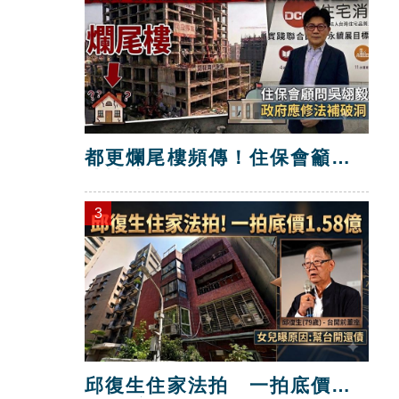
都更爛尾樓頻傳！住保會籲修
法補破洞
3
邱復生住家法拍 一拍底價