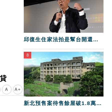
邱復生住家法拍是幫台開還
債？台開喊告！
8
房貸
A
A+
新北預售案待售餘屋破1.8萬
戶 三市最多