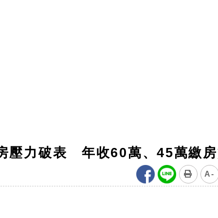
房壓力破表 年收60萬、45萬繳
A-