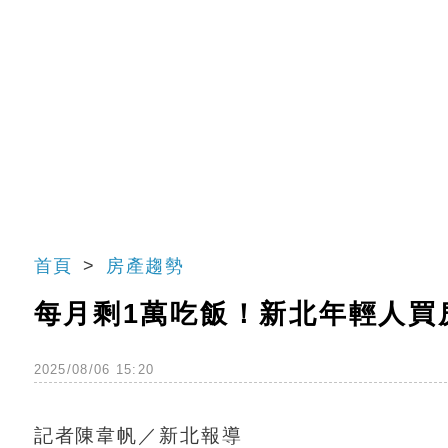
首頁
房產趨勢
每月剩1萬吃飯！新北年輕人買
2025/08/06 15:20
記者陳韋帆／新北報導