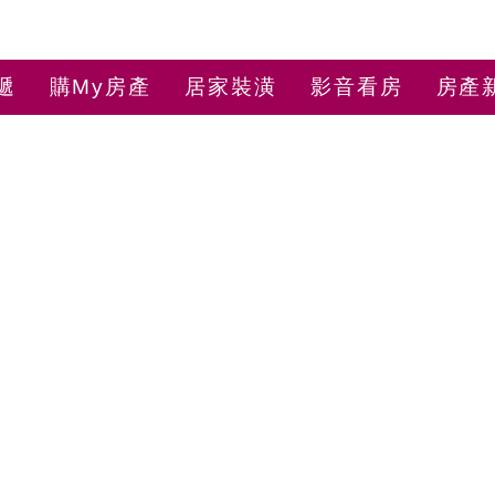
遞
購My房產
居家裝潢
影音看房
房產