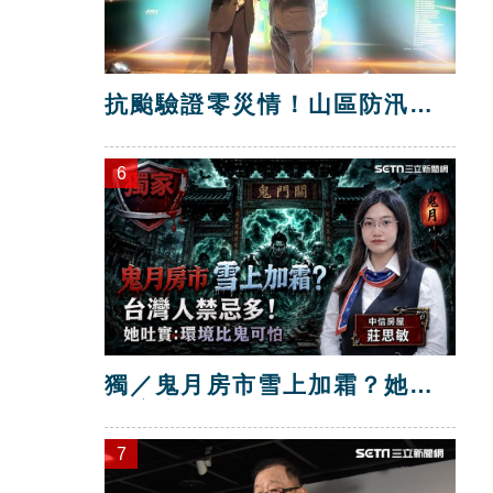
抗颱驗證零災情！山區防汛工
程獲獎
6
獨／鬼月房市雪上加霜？她：
環境比鬼可怕
7