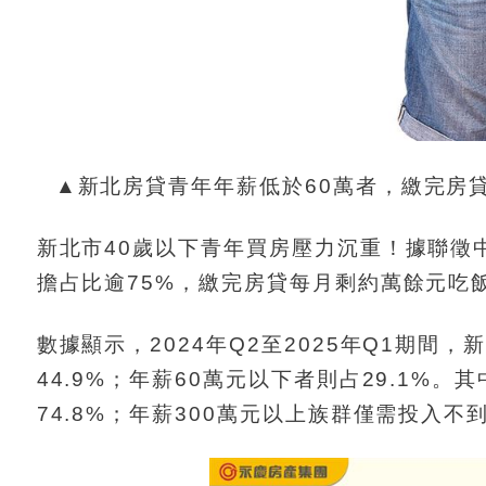
▲新北房貸青年年薪低於60萬者，繳完房貸
新北市40歲以下青年買房壓力沉重！據聯徵
擔占比逾75%，繳完房貸每月剩約萬餘元吃
數據顯示，2024年Q2至2025年Q1期間
44.9%；年薪60萬元以下者則占29.1%
74.8%；年薪300萬元以上族群僅需投入不