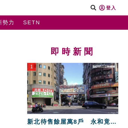
登入
新勢力
SETN
即時新聞
1
新北待售餘屋萬8戶 永和竟只