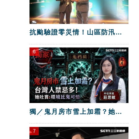
抗颱驗證零災情！山區防汛工
程獲獎
6
獨／鬼月房市雪上加霜？她：
環境比鬼可怕
7