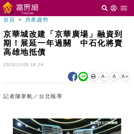
首頁
房產趨勢
京華城改建「京華廣場」融資到
期！展延一年過關 中石化將賣
高雄地抵債
2025/11/05 18:24
A-
A
A+
記者陳韋帆／台北報導