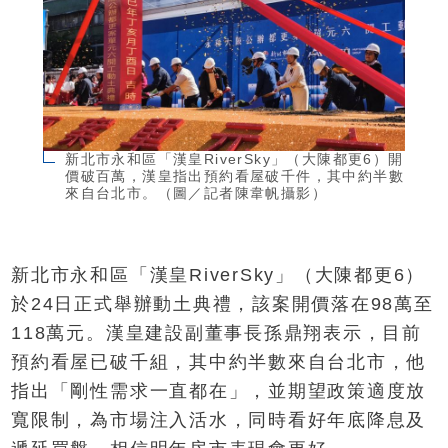
新北市永和區「漢皇RiverSky」（大陳都更6）開
價破百萬，漢皇指出預約看屋破千件，其中約半數
來自台北市。（圖／記者陳韋帆攝影）
新北市永和區「漢皇RiverSky」（大陳都更6）
於24日正式舉辦動土典禮，該案開價落在98萬至
118萬元。漢皇建設副董事長孫鼎翔表示，目前
預約看屋已破千組，其中約半數來自台北市，他
指出「剛性需求一直都在」，並期望政策適度放
寬限制，為市場注入活水，同時看好年底降息及