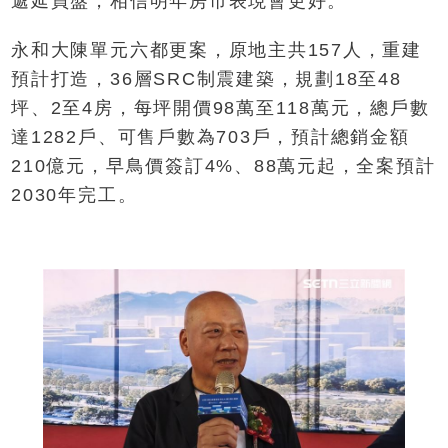
遞延買盤，相信明年房市表現會更好。
永和大陳單元六都更案，原地主共157人，重建
預計打造，36層SRC制震建築，規劃18至48
坪、2至4房，每坪開價98萬至118萬元，總戶數
達1282戶、可售戶數為703戶，預計總銷金額
210億元，早鳥價簽訂4%、88萬元起，全案預計
2030年完工。