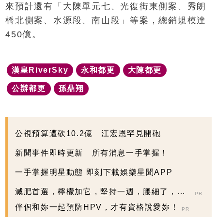
來預計還有「大陳單元七、光復街東側案、秀朗
橋北側案、水源段、南山段」等案，總銷規模達
450億。
漢皇RiverSky
永和都更
大陳都更
公辦都更
孫鼎翔
公視預算遭砍10.2億 江宏恩罕見開砲
新聞事件即時更新 所有消息一手掌握！
一手掌握明星動態 即刻下載娛樂星聞APP
減肥首選，檸檬加它，堅持一週，腰細了，瘦
PR
到你懷疑人生
伴侶和妳一起預防HPV，才有資格說愛妳！
PR