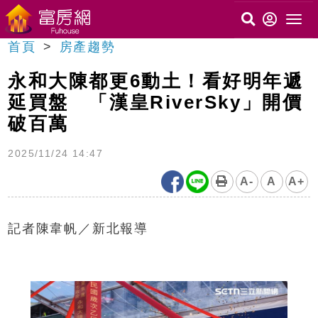
首頁
房產趨勢
永和大陳都更6動土！看好明年遞
延買盤 「漢皇RiverSky」開價
破百萬
2025/11/24 14:47
A-
A
A+
記者陳韋帆／新北報導