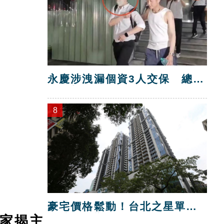
永慶涉洩漏個資3人交保 總部
解除加盟！
8
豪宅價格鬆動！台北之星單坪
跌破200萬元
家揭主