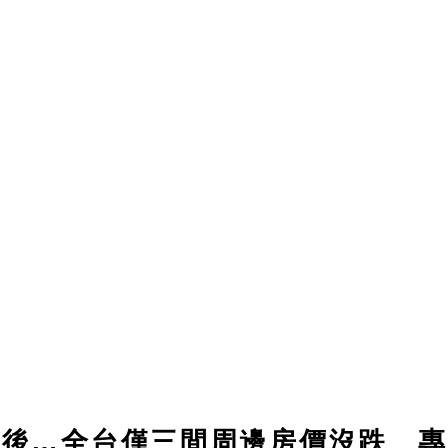
轉後…全台僅三間周邊房價沒跌 專