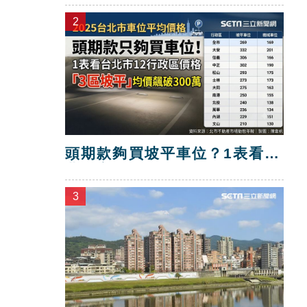
2
頭期款夠買坡平車位？1表看台
北全市價格
3