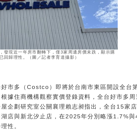
，發現近一年房市翻轉下，僅3家周邊房價未跌，顯示購
已回歸理性。（圖／記者李育道攝影）
市多（Costco）即將於台南市東區開設全台第
，根據住商機構觀察實價登錄資料，全台好市多周
屋企劃研究室公關襄理賴志昶指出，全台15家
店與新北汐止店，在2025年分別略漲1.7%與4
歸理性。