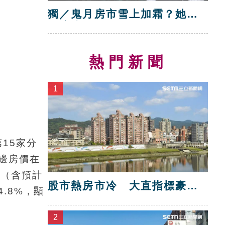
獨／鬼月房市雪上加霜？她：
環境比鬼可怕
熱門新聞
1
15家分
邊房價在
店（含預計
股市熱房市冷 大直指標豪宅
.8%，顯
跌破10年前
2