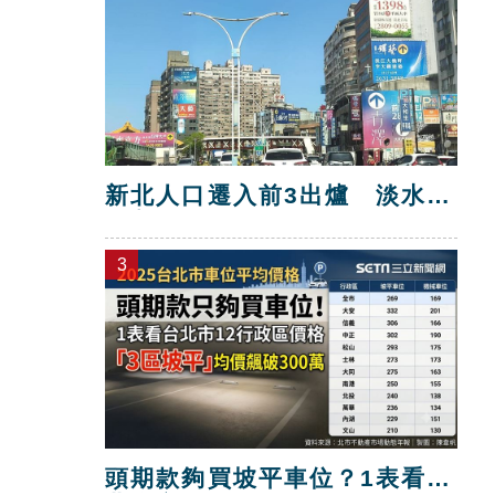
新北人口遷入前3出爐 淡水逾
4千人又奪冠
3
頭期款夠買坡平車位？1表看台