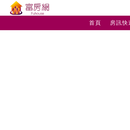
首頁
房訊快