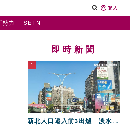
登入
新勢力
SETN
即時新聞
1
新北人口遷入前3出爐 淡水逾
4千人又奪冠