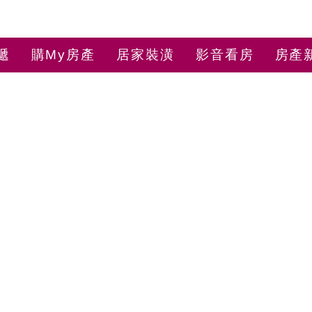
遞
購My房產
居家裝潢
影音看房
房產