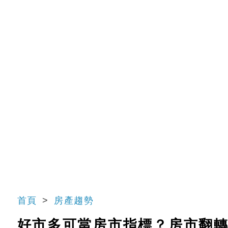
首頁
房產趨勢
好市多可當房市指標？房市翻