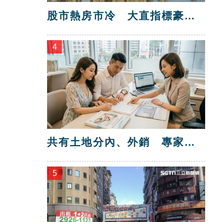
股市熱房市冷 大直指標豪宅
跌破10年前
4
共有土地分內、外銷 專家教
你怎賣最安全
5