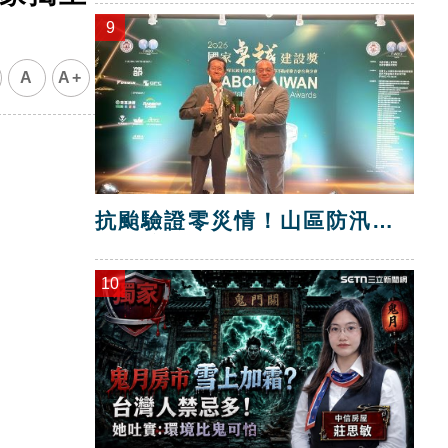
9
A
A+
抗颱驗證零災情！山區防汛工
程獲獎
10