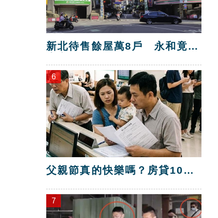
新北待售餘屋萬8戶 永和竟只
賣贏八里！
6
父親節真的快樂嗎？房貸10年
暴增逾400萬
7