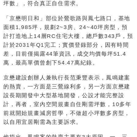
坪數」，符合真正自住需求。
「京懋明日和」部位於鶯歌路與鳳七路口，基地
面積1,985坪，規劃2~3房、24~40坪房型，預
計打造地上14層RC住宅大樓，總戶數343戶，預
計於2031年Q1完工；實價登錄部分，因有時間
差，目前僅揭露44筆資訊，成交均價每坪51.4
萬，最高單價曾創下54.47萬紀錄。
京懋建設創辦人兼執行長范秉豐表示，鳳鳴建案
的熱賣，一方面是三鶯線利多，另一方面京懋建
設長期開發中大型基地開發，公設才能完整設
計，再者，室內空間規畫自住剛需坪數，10多年
前就開始規畫減房哲學，不做超小坪數多房型，
以自用宜居剛需為主要訴求。