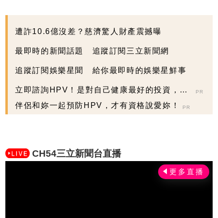
遭詐10.6億沒差？慈濟驚人財產震撼曝
最即時的新聞話題 追蹤訂閱三立新聞網
追蹤訂閱娛樂星聞 給你最即時的娛樂星鮮事
立即諮詢HPV！是對自己健康最好的投資，把
PR
握現在不嫌晚...
伴侶和妳一起預防HPV，才有資格說愛妳！
PR
CH54三立新聞台直播