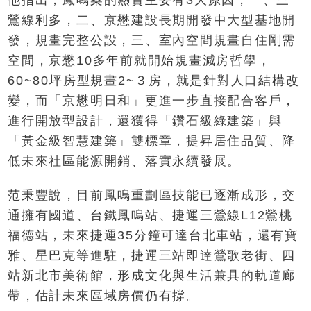
他指出，鳳鳴案的熱賣主要有3大原因，一、三
鶯線利多，二、京懋建設長期開發中大型基地開
發，規畫完整公設，三、室內空間規畫自住剛需
空間，京懋10多年前就開始規畫減房哲學，
60~80坪房型規畫2~３房，就是針對人口結構改
變，而「京懋明日和」更進一步直接配合客戶，
進行開放型設計，還獲得「鑽石級綠建築」與
「黃金級智慧建築」雙標章，提昇居住品質、降
低未來社區能源開銷、落實永續發展。
范秉豐說，目前鳳鳴重劃區技能已逐漸成形，交
通擁有國道、台鐵鳳鳴站、捷運三鶯線L12鶯桃
福德站，未來捷運35分鐘可達台北車站，還有寶
雅、星巴克等進駐，捷運三站即達鶯歌老街、四
站新北市美術館，形成文化與生活兼具的軌道廊
帶，估計未來區域房價仍有撐。