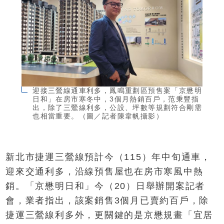
迎接三鶯線通車利多，鳳鳴重劃區預售案「京懋明
日和」在房市寒冬中，3個月熱銷百戶，范秉豐指
出，除了三鶯線利多，公設、坪數等規劃符合剛需
也相當重要。（圖／記者陳韋帆攝影）
新北市捷運三鶯線預計今（115）年中旬通車，
迎來交通利多，沿線預售屋也在房市寒風中熱
銷。「京懋明日和」今（20）日舉辦開案記者
會，業者指出，該案銷售3個月已賣約百戶，除
捷運三鶯線利多外，更關鍵的是京懋規畫「宜居