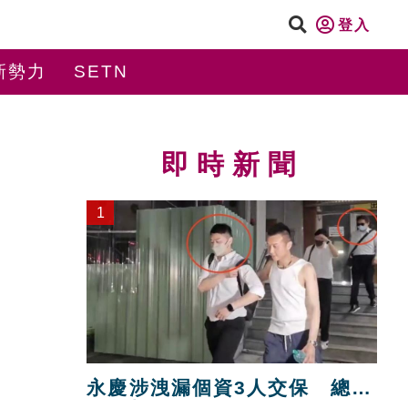
登入
新勢力
SETN
即時新聞
1
永慶涉洩漏個資3人交保 總部