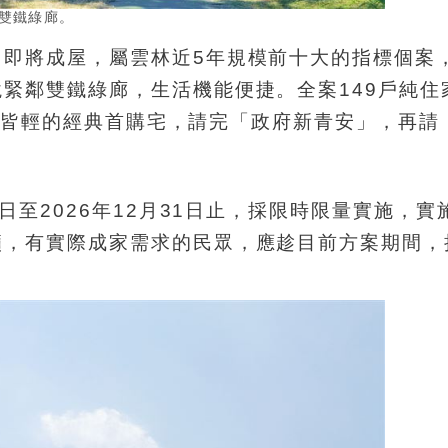
雙鐵綠廊。
」即將成屋，屬雲林近5年規模前十大的指標個案
緊鄰雙鐵綠廊，生活機能便捷。全案149戶純住
價負擔皆輕的經典首購宅，請完「政府新青安」，再請
日至2026年12月31日止，採限時限量實施，實
籲，有實際成家需求的民眾，應趁目前方案期間，
。