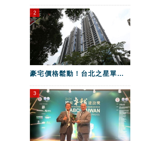
解除加盟！
2
豪宅價格鬆動！台北之星單坪
跌破200萬元
3