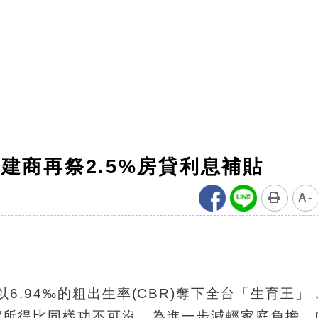
建商再祭2.5%房貸利息補貼
A-
6.94‰的粗出生率(CBR)奪下全台「生育王」
價所得比同樣功不可沒，為進一步減輕家庭負擔，