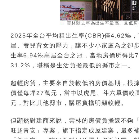
雲林縣去年為出生率最高、且低房
2025年全台平均粗出生率(CBR)僅4.62
屋、養兒育女的壓力，讓不少小家庭為之卻
生率6.94‰高居全台之冠，當地房價所得比
31.2%，堪稱是生活負擔最低的縣市之一。
超輕房貸，主要來自於較低的房價基期，根據
價僅每坪27萬元，當中以虎尾、斗六單價較高
元，對比其他縣市，購屋負擔明顯較輕。
但顯然對建商來說，雲林的房價負擔還不夠
旺超青安」專案，旗下指定成屋建案，最多補