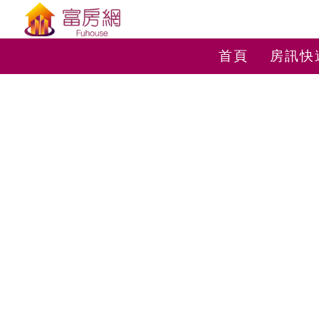
首頁
房訊快