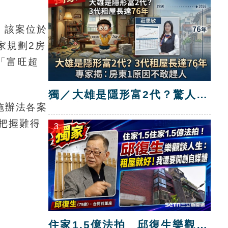
，該案位於
家規劃2房
「富旺超
獨／大雄是隱形富2代？驚人真
相曝光！
施辦法各案
把握難得
3
住家1.5億法拍 邱復生樂觀