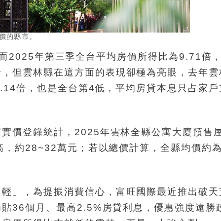
價的縣市。
‰，而2025年第三季全台平均房價所得比為9.71倍
步，但雲林縣在這方面的表現卻極為亮眼，去年雲
7.14倍，也是全台第4低，平均房貸本息只占家
實價登錄統計，2025年雲林全縣公寓大廈預售
，約28~32萬元；若以總價計算，全縣均價約為
「輕」，為提振消費信心，富旺國際最近推出破天
貼36個月、最高2.5%房貸利息，優惠強度遠勝