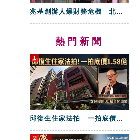
兆基創辦人爆財務危機 北市
都發局說話了
熱門新聞
1
邱復生住家法拍 一拍底價
1.58億
2