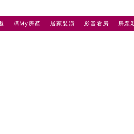
遞
購My房產
居家裝潢
影音看房
房產