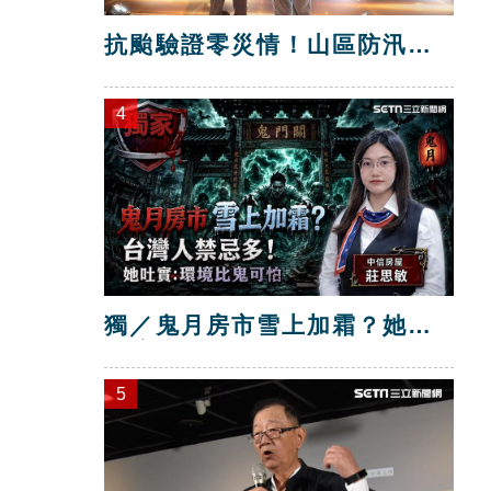
抗颱驗證零災情！山區防汛工
程獲獎
4
獨／鬼月房市雪上加霜？她：
環境比鬼可怕
5