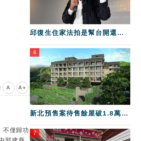
邱復生住家法拍是幫台開還
債？台開喊告！
6
A
A+
新北預售案待售餘屋破1.8萬
戶 三市最多
，不僅歸功
7
中部建商