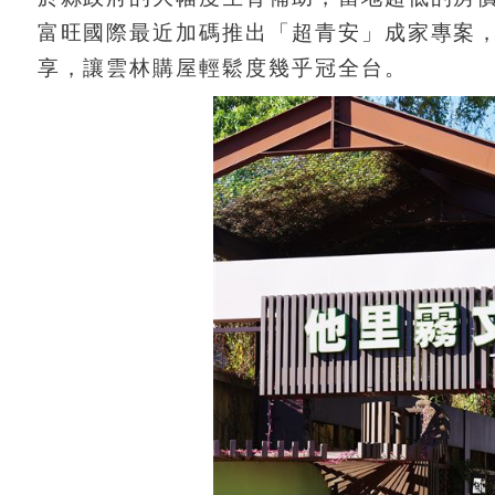
富旺國際最近加碼推出「超青安」成家專案，
享，讓雲林購屋輕鬆度幾乎冠全台。