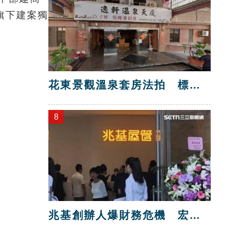
旗下建案獨
花東景觀溫泉套房法拍 標脫
總價金1725萬
8
兆基創辦人爆財務危機 宏碁
救火指派董座