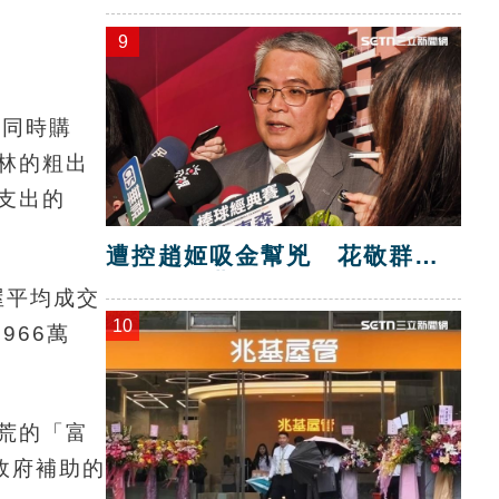
9
，同時購
林的粗出
戶支出的
遭控趙姬吸金幫兇 花敬群
駁：是扭曲抹黑
屋平均成交
10
966萬
荒的「富
政府補助的