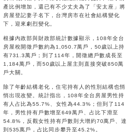
產比例增加，還已有不少丈夫為了「安太座」將
房屋登記妻子名下，台灣房市在社會結構變化
下，迎來劇烈變化。
根據內政部與財政部統計數據顯示，108年全台
房屋稅開徵戶數約為1,050.7萬戶，50歲以上持
有731.3萬戶；到了114年，開徵總戶數成長至
1,184萬戶，而50歲以上屋主則直接突破850萬
戶大關。
除了年齡結構老化，住宅持有人的性別結構也悄
悄出現改變。統計指出，108年全台房屋男性持
有人占比為55.7%、女性為44.3%；但到了114
年，男性持有戶數增至649萬戶、占比下滑至
54.8%，反觀女性持有戶數則大增約70萬戶、達
到535萬戶，占比同步攀升至45.2%。