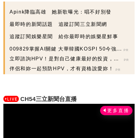
Apink降臨高雄 她新歌曝光：唱不好別發
最即時的新聞話題 追蹤訂閱三立新聞網
追蹤訂閱娛樂星聞 給你最即時的娛樂星鮮事
009829掌握AI關鍵 大華韓國KOSPI 50今強...
PR
立即諮詢HPV！是對自己健康最好的投資，把
PR
握現在不嫌晚...
伴侶和妳一起預防HPV，才有資格說愛妳！
PR
CH54三立新聞台直播