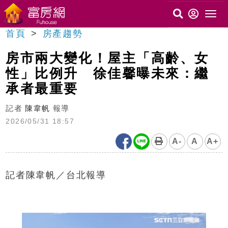
首頁
房產趨勢
房市兩大變化！屋主「高齡、女
性」比例升 徐佳馨曝未來：繼
承者最重要
記者
陳韋帆
報導
2026/05/31 18:57
A-
A
A+
記者陳韋帆／台北報導