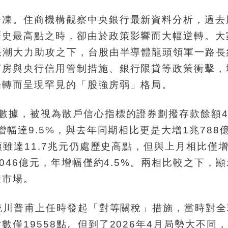
冷凍。住商機構觀察中央銀行最新資料分析，過去
歷史最高點之時，卻由於政策影響而大幅逆轉。大
浪潮大力助攻之下，台股由半導體龍頭領軍一路長
打房與央行信用管制措施、銀行限貸等政策衝擊，
場轉而呈現罕見的「股強房弱」格局。
數據，被視為散戶信心指標的證券劃撥存款餘額4月
增幅達9.5%，與去年同期相比更是大增1兆788
額雖達11.7兆元仍處歷史高點，但與上月相比僅增
5046億元，年增幅僅約4.5%。兩相比較之下，
產市場。
總統川普甫上任時發起「對等關稅」措施，當時對
僅19558點。但到了2026年4月局勢大不同