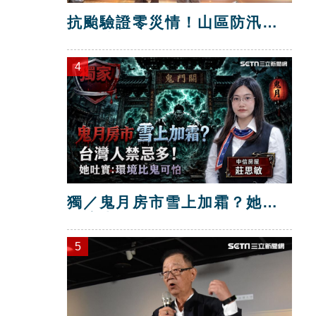
抗颱驗證零災情！山區防汛工
程獲獎
4
獨／鬼月房市雪上加霜？她：
環境比鬼可怕
5