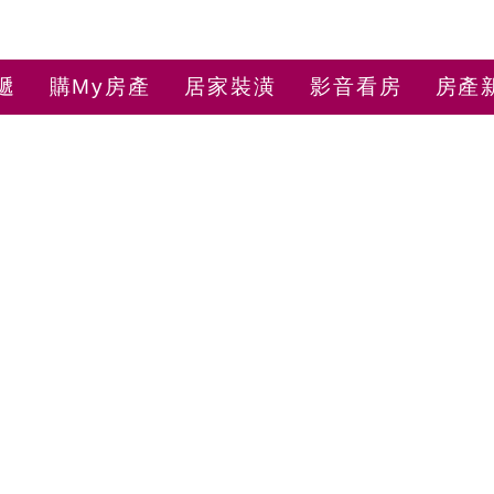
遞
購My房產
居家裝潢
影音看房
房產