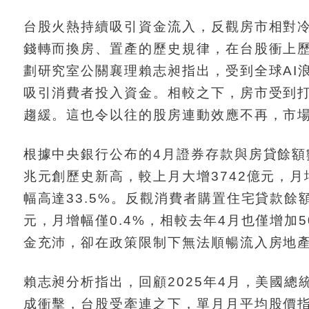
台股火熱持續吸引資金流入，反觀房市相對
錢轉而換房、置產的歷史規律，在台股衝上
劃研究室公關襄理賴志昶指出，受到全球AI
吸引消費者投入資金。相較之下，房市受到
趨緩。這也令以往的股房連動效應不再，市
根據中央銀行公布的4月證券存款與房貸餘額
兆元創歷史新高，較上月大增3742億元，月
幅高達33.5%。反觀消費者購置住宅貸款餘
元，月增幅僅0.4%，相較去年4月也僅增加
金充沛，卻在政策限制下無法順暢流入房地
賴志昶分析指出，回顧2025年4月，美國
成衝擊，台股受牽連之下，單月月平均股價指數