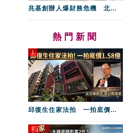
兆基創辦人爆財務危機 北市
都發局說話了
熱門新聞
1
邱復生住家法拍 一拍底價
1.58億
2