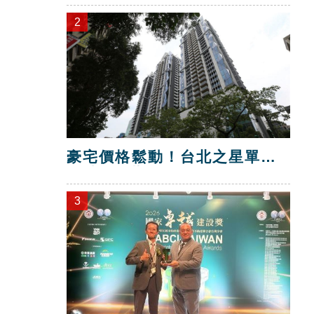
2
豪宅價格鬆動！台北之星單坪
跌破200萬元
3