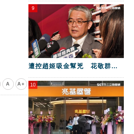
9
遭控趙姬吸金幫兇 花敬群
錢
駁：是扭曲抹黑
A
A+
10