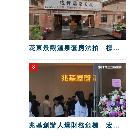
花東景觀溫泉套房法拍 標脫
總價金1725萬
8
兆基創辦人爆財務危機 宏碁
救火指派董座