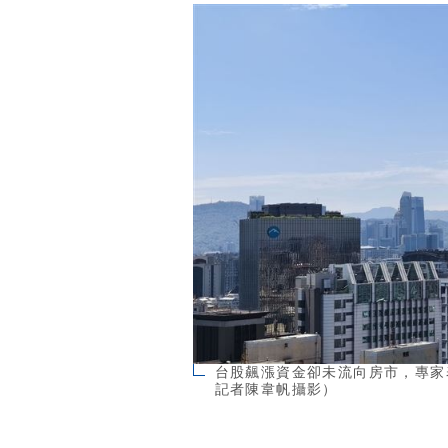
台股飆漲資金卻未流向房市，專家
記者陳韋帆攝影）