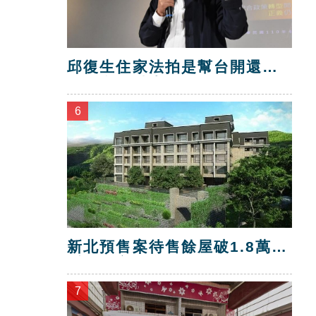
邱復生住家法拍是幫台開還
債？台開喊告！
6
新北預售案待售餘屋破1.8萬
戶 三市最多
7