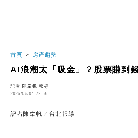
首頁
房產趨勢
AI浪潮太「吸金」？股票賺到
記者
陳韋帆
報導
2026/06/04 22:56
記者陳韋帆／台北報導