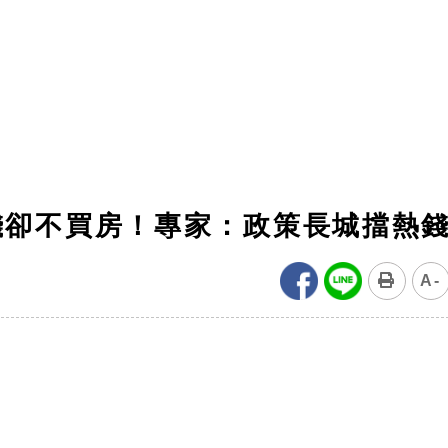
錢卻不買房！專家：政策長城擋熱
A-