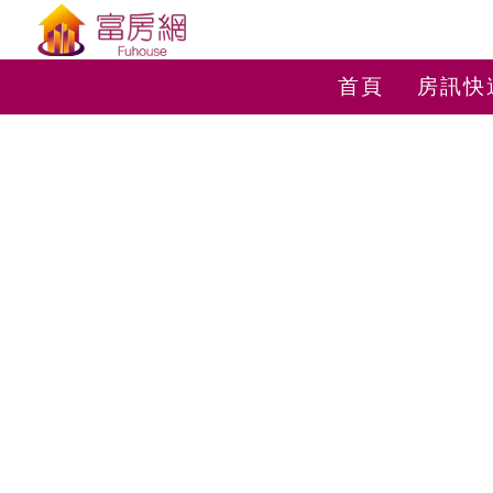
首頁
房訊快