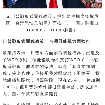
▲川普戰狼式關稅政策，提出條件極度喪權辱
國，台灣恐怕只能單方面挨打。（圖／翻攝自
Donald J. Trump臉書）
川普戰狼式關稅政策 台灣只能單方面挨打
章定煊表示，川普單方面加徵關稅行為，已違反
了WTO原則，但他也明顯不支持WTO了，比戰
狼還戰狼！他現在的做法，就是「我直接加關
稅，提出條件，你接受我才跟你談！不接受，我
就繼續加關稅，拆四階段，現在25%，一路加到
100%」但川普的條件都很喪權辱國，所以加拿
大、墨西哥貿易戰直接開打。