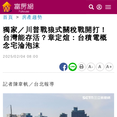
首頁
房產趨勢
獨家／川普戰狼式關稅戰開打！
台灣能存活？章定煊：台積電概
念宅淪泡沫
2025/02/04 08:00
A-
A
A+
記者陳韋帆／台北報導