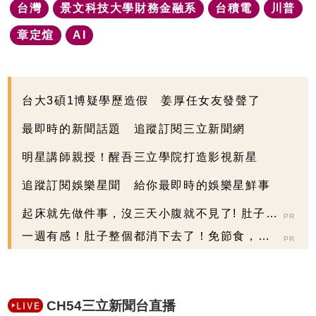
台灣
景文科技大學財務金融系
台積電
川普
章定煊
AI
台大3碩1博疑學歷造假 姜厚任女友發聲了
最即時的新聞話題 追蹤訂閱三立新聞網
明星講師親授！醒吾三立學院打造影視新星
追蹤訂閱娛樂星聞 給你最即時的娛樂星鮮事
起床就先做件事，沒三天小腹就不見了! 肚子一
PR
天天變小！
一週有感！肚子整個都消下去了！免節食，排
PR
空順暢就夠
CH54三立新聞台直播