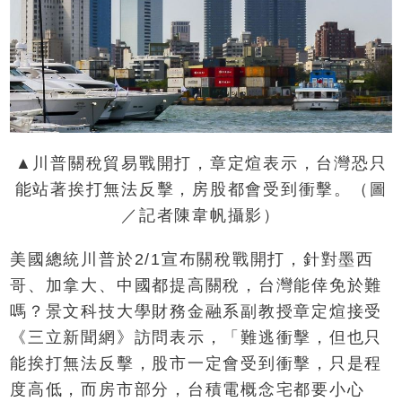
▲川普關稅貿易戰開打，章定煊表示，台灣恐只
能站著挨打無法反擊，房股都會受到衝擊。（圖
／記者陳韋帆攝影）
美國總統川普於2/1宣布關稅戰開打，針對墨西
哥、加拿大、中國都提高關稅，台灣能倖免於難
嗎？景文科技大學財務金融系副教授章定煊接受
《三立新聞網》訪問表示，「難逃衝擊，但也只
能挨打無法反擊，股市一定會受到衝擊，只是程
度高低，而房市部分，台積電概念宅都要小心