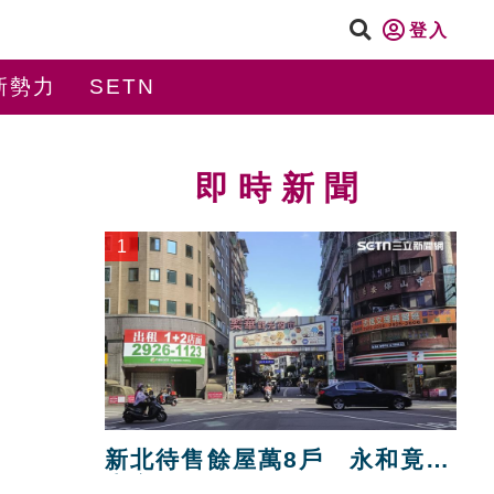
登入
新勢力
SETN
即時新聞
1
新北待售餘屋萬8戶 永和竟只
賣贏八里！