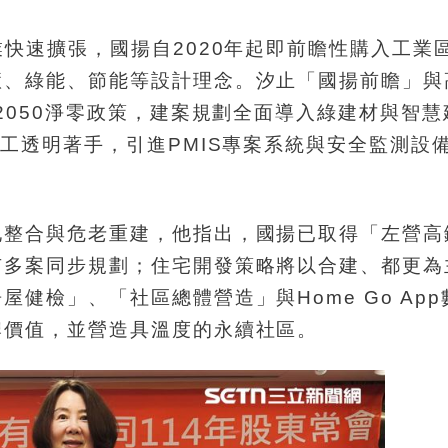
業快速擴張，國揚自2020年起即前瞻性購入工業
慧、綠能、節能等設計理念。汐止「國揚前瞻」與
2050淨零政策，建案規劃全面導入綠建材與智
施工透明著手，引進PMIS專案系統與安全監測設
地整合與危老重建，他指出，國揚已取得「左營高
有多案同步規劃；住宅開發策略將以合建、都更為
健檢」、「社區總體營造」與Home Go App
牌價值，並營造具溫度的永續社區。