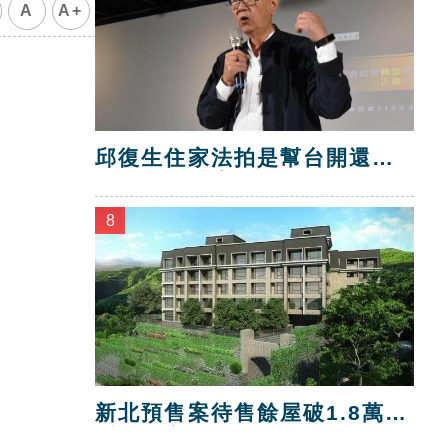
A
A+
邱復生住家法拍是幫台開還
債？台開喊告！
8
新北預售案待售餘屋破1.8萬
戶 三市最多