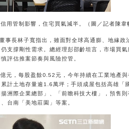
、信用管制影響，住宅買氣減半。（圖／記者陳韋
會，董事長林子寬指出，雖面對全球高通膨、地緣政
，仍支撐剛性需求。總經理彭邵齡坦言，市場買氣
審慎評估推案節奏與風險控管。
.05億元，每股盈餘0.52元，今年持續在工業地產
累計土地存量逾1.6萬坪；手頭成屋包括高雄「
國揚洲際企業總部」、「前瞻科技大樓」，預售則
」、台南「美地莊園」等案。