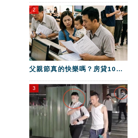
2
父親節真的快樂嗎？房貸10年
暴增逾400萬
3