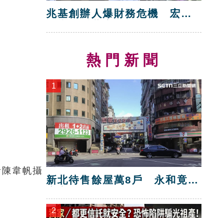
兆基創辦人爆財務危機 宏碁
救火指派董座
熱門新聞
1
者陳韋帆攝
新北待售餘屋萬8戶 永和竟只
賣贏八里！
2