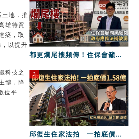
區土地，推
高雄特貿
慧建築，取
備，以提升
都更爛尾樓頻傳！住保會籲修
法補破洞
鐵科技之
3
主體，降
數位平
邱復生住家法拍 一拍底價