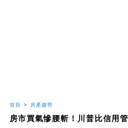
首頁
房產趨勢
房市買氣慘腰斬！川普比信用