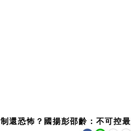
管制還恐怖？國揚彭邵齡：不可控最