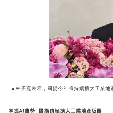
▲林子寬表示，國揚今年將持續擴大工業地
掌握AI趨勢 國揚積極擴大工業地產版圖