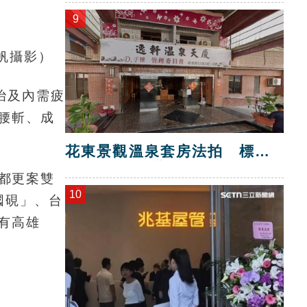
9
帆攝影）
治及內需疲
腰斬、成
花東景觀溫泉套房法拍 標脫
總價金1725萬
與都更案雙
10
國硯」、台
有高雄