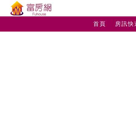
首頁
房訊快