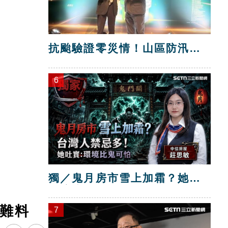
抗颱驗證零災情！山區防汛工
程獲獎
6
獨／鬼月房市雪上加霜？她：
環境比鬼可怕
難料
7