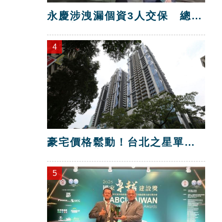
永慶涉洩漏個資3人交保 總部
解除加盟！
4
豪宅價格鬆動！台北之星單坪
跌破200萬元
5