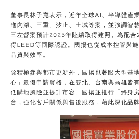
董事長林子寬表示，近年全球AI、半導體產
進內湖、三重、汐止、土城等案，並強調智
三左營案預計2025年陸續取得建照。為配合
得LEED等國際認證。國揚也從成本控管與
品質與效率。
除積極參與都市更新外，國揚也著眼大型基
心」最優申請資格，在雙北、台南與高雄皆
低購地風險並提升市容。國揚並推行「終身房屋
台，強化客戶關係與售後服務，藉此深化品