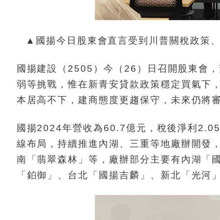
▲國揚今日股東會直言受到川普關稅政策
國揚建設（2505）今（26）日召開股東
弱等挑戰，惟在新青安貸款政策穩定買氣下
本居高不下，建商態度更趨保守，未來仍將
國揚2024年營收為60.7億元，稅後淨利2
線布局，持續推進內湖、三重等地廠辦開發，
南「翡翠森林」等，廠辦部分主要有內湖「
「鉑御」、台北「國揚吉麟」、新北「光河