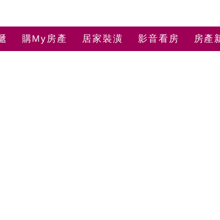
遞
購My房產
居家裝潢
影音看房
房產