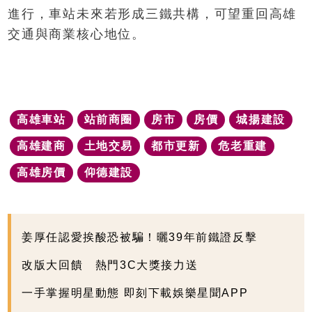
進行，車站未來若形成三鐵共構，可望重回高雄
交通與商業核心地位。
高雄車站
站前商圈
房市
房價
城揚建設
高雄建商
土地交易
都市更新
危老重建
高雄房價
仰德建設
姜厚任認愛挨酸恐被騙！曬39年前鐵證反擊
改版大回饋 熱門3C大獎接力送
一手掌握明星動態 即刻下載娛樂星聞APP