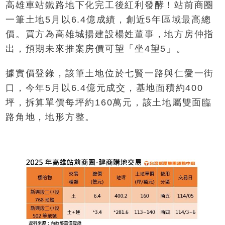
高雄車站鐵路地下化完工後紅利發酵！站前商圈
一筆土地5月以6.4億成績，創近5年區域最高總
價。買方為高雄城揚建設楊姓董事，地方房仲指
出，預期未來推案房價可望「坐4望5」。
據實價登錄，該筆土地位於七賢一路與仁愛一街
口，今年5月以6.4億元成交，基地面積約400
坪，拆算單價每坪約160萬元，該土地屬雙面臨
路角地，地形方整。