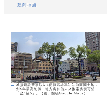
建商插旗
城揚建設董事以6.4億買高雄車站站前商圈土地，
創5年最高總價，地方房仲估未來推案房價可望
「坐4望5」。（圖／翻攝Google Maps）