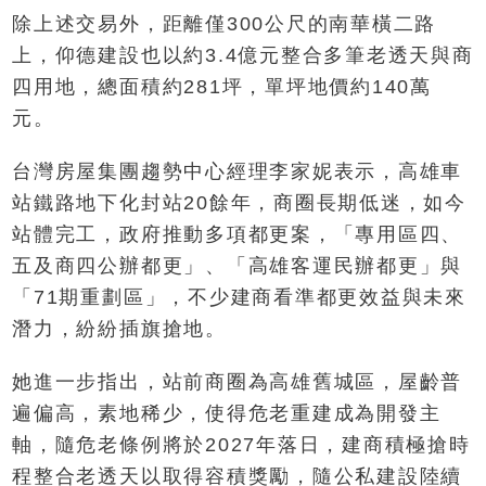
除上述交易外，距離僅300公尺的南華橫二路
上，仰德建設也以約3.4億元整合多筆老透天與商
四用地，總面積約281坪，單坪地價約140萬
元。
台灣房屋集團趨勢中心經理李家妮表示，高雄車
站鐵路地下化封站20餘年，商圈長期低迷，如今
站體完工，政府推動多項都更案，「專用區四、
五及商四公辦都更」、「高雄客運民辦都更」與
「71期重劃區」，不少建商看準都更效益與未來
潛力，紛紛插旗搶地。
她進一步指出，站前商圈為高雄舊城區，屋齡普
遍偏高，素地稀少，使得危老重建成為開發主
軸，隨危老條例將於2027年落日，建商積極搶時
程整合老透天以取得容積獎勵，隨公私建設陸續