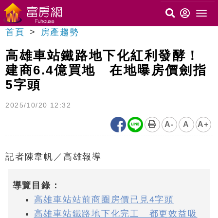
首頁
房產趨勢
高雄車站鐵路地下化紅利發酵！
建商6.4億買地 在地曝房價劍指
5字頭
2025/10/20 12:32
A-
A
A+
記者陳韋帆／高雄報導
導覽目錄：
高雄車站站前商圈房價已見4字頭
高雄車站鐵路地下化完工 都更效益吸