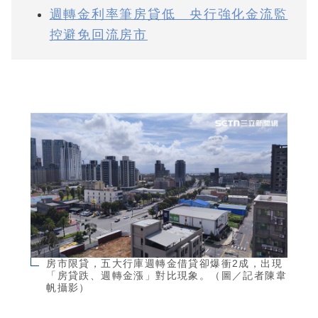
週轉金利率筆房貸低 央行強化金流監
控避免回流房市
房市限貸，五大行庫週轉金借貸卻爆衝2成，出現
「房貸跌、週轉金漲」對比現象。（圖／記者陳韋
帆攝影）