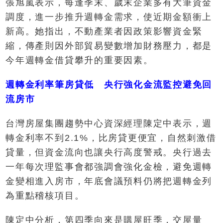
張旭嵐表示，每逢季末、歲末企業多有大筆資金
調度，進一步推升週轉金需求，使近期金額衝上
新高。她指出，不動產業者因政策影響資金緊
縮，傳產則因外部貿易變數增加財務壓力，都是
今年週轉金借貸攀升的重要因素。
週轉金利率筆房貸低 央行強化金流監控避免回
流房市
台灣房屋集團趨勢中心資深經理陳定中表示，週
轉金利率不到2.1%，比房貸更便宜，自然刺激借
貸量，但資金流向也讓央行高度警戒。央行過去
一年每次理監事會都強調會強化金檢，避免週轉
金變相進入房市，年底會議預料仍將把週轉金列
為重點稽核項目。
陳定中分析，第四季向來是購屋旺季，交屋量