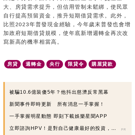
大、房貸需求提升，但信用管制未鬆綁，使民眾
自行提高預留資金，推升短期借貸需求。此外，
比照2023年普發現金經驗，今年歲末普發也會增
加政府短期借貸規模，使年底新增週轉金再次改
寫新高的機率相當高。
房貸
週轉金
央行
限貸令
購屋貸款
被騙10.6億裝傻5年？他抖出慈濟反常黑幕
新聞事件即時更新 所有消息一手掌握！
一手掌握明星動態 即刻下載娛樂星聞APP
立即諮詢HPV！是對自己健康最好的投資，把
PR