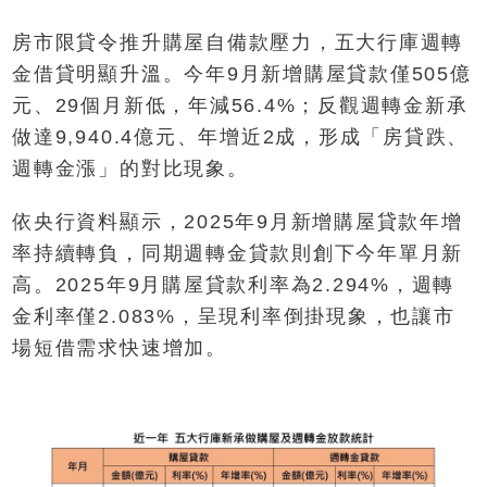
房市限貸令推升購屋自備款壓力，五大行庫週轉
金借貸明顯升溫。今年9月新增購屋貸款僅505億
元、29個月新低，年減56.4%；反觀週轉金新承
做達9,940.4億元、年增近2成，形成「房貸跌、
週轉金漲」的對比現象。
依央行資料顯示，2025年9月新增購屋貸款年增
率持續轉負，同期週轉金貸款則創下今年單月新
高。2025年9月購屋貸款利率為2.294%，週轉
金利率僅2.083%，呈現利率倒掛現象，也讓市
場短借需求快速增加。