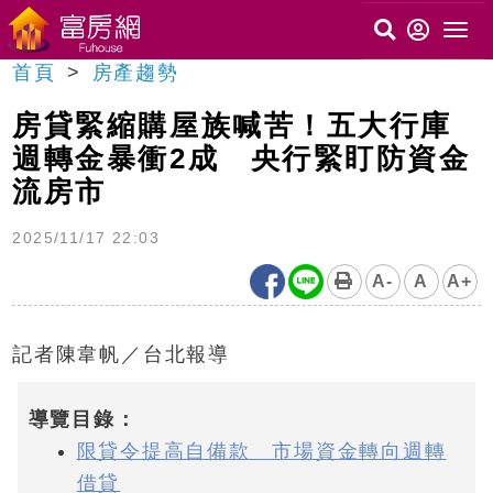
首頁
房產趨勢
房貸緊縮購屋族喊苦！五大行庫
週轉金暴衝2成 央行緊盯防資金
流房市
2025/11/17 22:03
A-
A
A+
記者陳韋帆／台北報導
導覽目錄：
限貸令提高自備款 市場資金轉向週轉
借貸