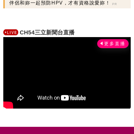
握現在不嫌晚...
伴侶和妳一起預防HPV，才有資格說愛妳！
PR
CH54三立新聞台直播