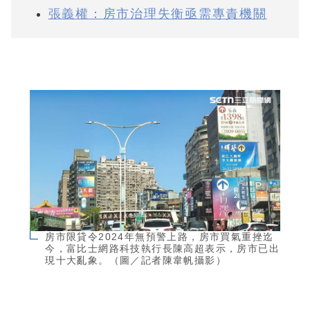
張義權：房市治理失衡亟需專責機關
房市限貸令2024年無預警上路，房市買氣重挫迄
今，富比士網路科技執行長陳高超表示，房市已出
現十大亂象。（圖／記者陳韋帆攝影）