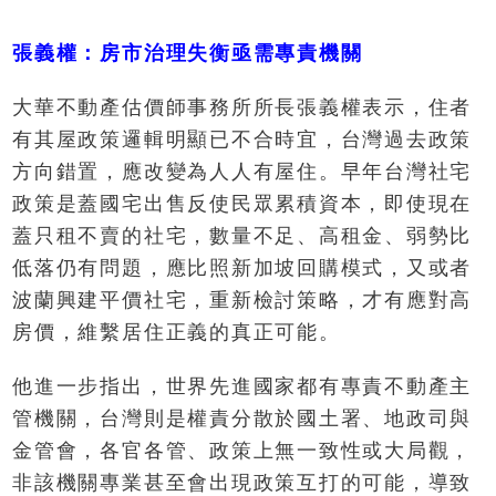
張義權：房市治理失衡亟需專責機關
大華不動產估價師事務所所長張義權表示，住者
有其屋政策邏輯明顯已不合時宜，台灣過去政策
方向錯置，應改變為人人有屋住。早年台灣社宅
政策是蓋國宅出售反使民眾累積資本，即使現在
蓋只租不賣的社宅，數量不足、高租金、弱勢比
低落仍有問題，應比照新加坡回購模式，又或者
波蘭興建平價社宅，重新檢討策略，才有應對高
房價，維繫居住正義的真正可能。
他進一步指出，世界先進國家都有專責不動產主
管機關，台灣則是權責分散於國土署、地政司與
金管會，各官各管、政策上無一致性或大局觀，
非該機關專業甚至會出現政策互打的可能，導致