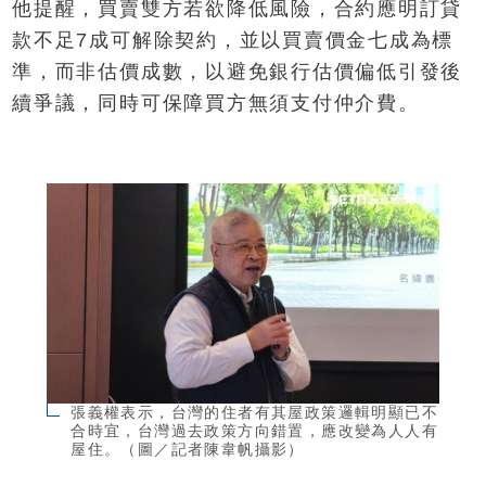
他提醒，買賣雙方若欲降低風險，合約應明訂貸
款不足7成可解除契約，並以買賣價金七成為標
準，而非估價成數，以避免銀行估價偏低引發後
續爭議，同時可保障買方無須支付仲介費。
張義權表示，台灣的住者有其屋政策邏輯明顯已不
合時宜，台灣過去政策方向錯置，應改變為人人有
屋住。（圖／記者陳韋帆攝影）