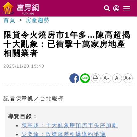
首頁
房產趨勢
限貸令火燒房市1年多…陳高超揭
十大亂象：已衝擊十萬家房地產
相關業者
2025/11/20 19:49
A-
A
A+
記者陳韋帆／台北報導
導覽目錄：
陳高超：十大亂象壓頂房市失序加劇
吳奕綸：政策落差引爆違約爭議