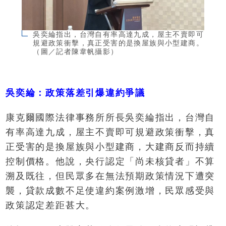
吳奕綸指出，台灣自有率高達九成，屋主不賣即可
規避政策衝擊，真正受害的是換屋族與小型建商。
（圖／記者陳韋帆攝影）
吳奕綸：政策落差引爆違約爭議
康克爾國際法律事務所所長吳奕綸指出，台灣自
有率高達九成，屋主不賣即可規避政策衝擊，真
正受害的是換屋族與小型建商，大建商反而持續
控制價格。他說，央行認定「尚未核貸者」不算
溯及既往，但民眾多在無法預期政策情況下遭突
襲，貸款成數不足使違約案例激增，民眾感受與
政策認定差距甚大。