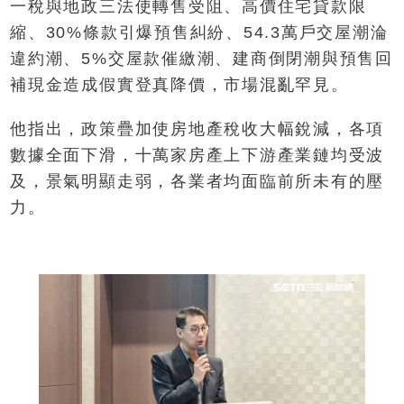
一稅與地政三法使轉售受阻、高價住宅貸款限
縮、30%條款引爆預售糾紛、54.3萬戶交屋潮淪
違約潮、5%交屋款催繳潮、建商倒閉潮與預售回
補現金造成假實登真降價，市場混亂罕見。
他指出，政策疊加使房地產稅收大幅銳減，各項
數據全面下滑，十萬家房產上下游產業鏈均受波
及，景氣明顯走弱，各業者均面臨前所未有的壓
力。