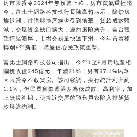
房市限貸令2024年無預警上路，房市買氣重挫迄
今，富比士網路科技執行長陳高超表示，除炒房
族退潮，首購與換屋族也受到衝擊，貸款成數驟
減，交屋資金缺口擴大，違約風險急升，全台觀
望情緒濃厚，市場交易量快速下滑，今年買賣移
轉創9年新低，購屋信心受政策重擊。
富比士網路科技公司指出，今年1至8月房地產相
關稅收僅345億元、年減21%；另有87.1%民眾
因限貸令不敢買房。該司強調，央行統計利率約
1.1%，但民眾實際遭遇多為低成數、高利率，加
上無緩衝期，使接近交屋的預售買家陷入排隊貸
款與違約潮。