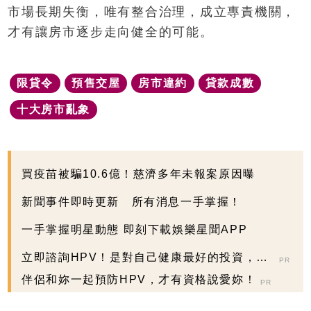
市場長期失衡，唯有整合治理，成立專責機關，
才有讓房市逐步走向健全的可能。
限貸令
預售交屋
房市違約
貸款成數
十大房市亂象
買疫苗被騙10.6億！慈濟多年未報案原因曝
新聞事件即時更新 所有消息一手掌握！
一手掌握明星動態 即刻下載娛樂星聞APP
立即諮詢HPV！是對自己健康最好的投資，把
PR
握現在不嫌晚...
伴侶和妳一起預防HPV，才有資格說愛妳！
PR