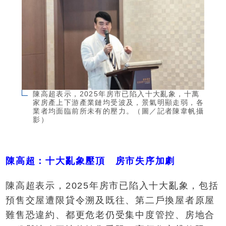
陳高超表示，2025年房市已陷入十大亂象，十萬
家房產上下游產業鏈均受波及，景氣明顯走弱，各
業者均面臨前所未有的壓力。（圖／記者陳韋帆攝
影）
陳高超：十大亂象壓頂 房市失序加劇
陳高超表示，2025年房市已陷入十大亂象，包括
預售交屋遭限貸令溯及既往、第二戶換屋者原屋
難售恐違約、都更危老仍受集中度管控、房地合