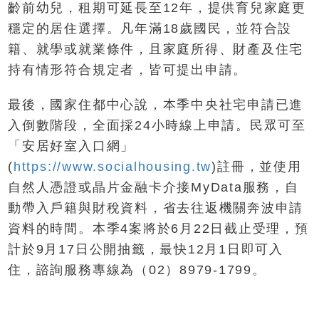
齡前幼兒，租期可延長至12年，提供育兒家庭更
穩定的居住選擇。凡年滿18歲國民，並符合設
籍、就學或就業條件，且家庭所得、財產及住宅
持有情形符合規定者，皆可提出申請。
最後，國家住都中心說，本季中央社宅申請已進
入倒數階段，全面採24小時線上申請。民眾可至
「安居好室入口網」
(
https://www.socialhousing.tw
)註冊，並使用
自然人憑證或晶片金融卡介接MyData服務，自
動帶入戶籍與財稅資料，省去往返機關奔波申請
資料的時間。本季4案將於6月22日截止受理，預
計於9月17日公開抽籤，最快12月1日即可入
住，諮詢服務專線為（02）8979-1799。