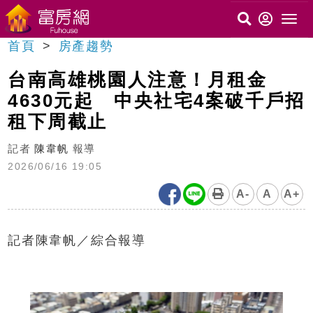
首頁
房產趨勢
台南高雄桃園人注意！月租金
4630元起 中央社宅4案破千戶招
租下周截止
記者
陳韋帆
報導
2026/06/16 19:05
A-
A
A+
記者陳韋帆／綜合報導