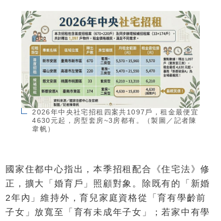
2026年中央社宅招租四案共1097戶，租金最便宜
4630元起，房型套房~3房都有。（製圖／記者陳
韋帆）
國家住都中心指出，本季招租配合《住宅法》修
正，擴大「婚育戶」照顧對象。除既有的「新婚
2年內」維持外，育兒家庭資格從「育有學齡前
子女」放寬至「育有未成年子女」；若家中有學