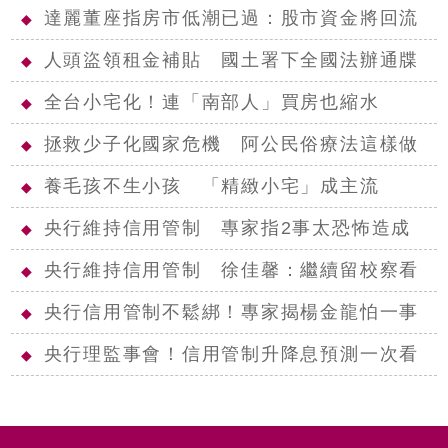
達麗董座指房市低潮已過：股市資金將回流
◆
人頭盜領租金補貼 國土署下全國法辦通牒
◆
全台小宅化！連「南部人」買房也縮水
◆
拯救少子化國家危機 阿公民俗療法這樣做
◆
養毛孩不生小孩 「精緻小宅」成主流
◆
央行維持信用管制 專家指2事太恐怖造成
◆
央行維持信用管制 徐佳馨：繼續留校察看
◆
央行信用管制不鬆綁！專家揭楊金龍怕一事
◆
央行理監事會！信用管制升降息預測一次看
◆