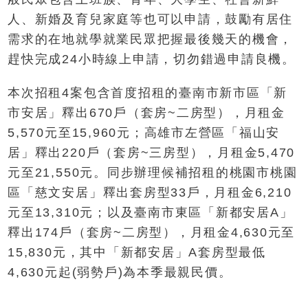
人、新婚及育兒家庭等也可以申請，鼓勵有居住
需求的在地就學就業民眾把握最後幾天的機會，
趕快完成24小時線上申請，切勿錯過申請良機。
本次招租4案包含首度招租的臺南市新市區「新
市安居」釋出670戶（套房~二房型），月租金
5,570元至15,960元；高雄市左營區「福山安
居」釋出220戶（套房~三房型），月租金5,470
元至21,550元。同步辦理候補招租的桃園市桃園
區「慈文安居」釋出套房型33戶，月租金6,210
元至13,310元；以及臺南市東區「新都安居A」
釋出174戶（套房~二房型），月租金4,630元至
15,830元，其中「新都安居」A套房型最低
4,630元起(弱勢戶)為本季最親民價。