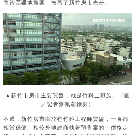
商跨區獵地推案，掩蓋了新竹房市光芒。
▲新竹市房市主要買盤，就是竹科上班族。（圖
／記者蔡佩蓉攝影）
不過，新竹房市由於有竹科工程師買盤，一直都
相當穩健。相較外地建商執著預售案的「價格定