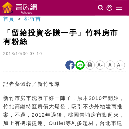
首頁
桃竹苗
「留給投資客賺一手」竹科房市
有粉絲
2018/10/30 07:10
A-
A
A+
記者蔡佩蓉／新竹報導
新竹市房市沈寂了好一陣子，原本2010年開始，
竹北高鐵特區房價大爆發，吸引不少外地建商推
案，不過，2012年過後，桃園青埔房市動起來，
加上有機場捷運、Outlet等利多題材，台北市建