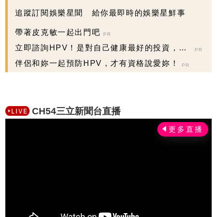
追蹤訂閱娛樂星聞 給你最即時的娛樂星鮮事
帶著皮克敏一起出門吧
PR
立即諮詢HPV！是對自己健康最好的投資，把
PR
握現在不嫌晚...
伴侶和妳一起預防HPV，才有資格說愛妳！
PR
CH54三立新聞台直播