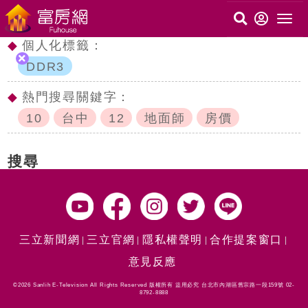
◆
個人化標籤：
DDR3
◆
熱門搜尋關鍵字：
10
台中
12
地面師
房價
搜尋
三立新聞網
三立官網
隱私權聲明
合作提案窗口
意見反應
©2026 Sanlih E-Television All Rights Reserved 版權所有 盜用必究 台北市內湖區舊宗路一段159號 02-
8792-8888