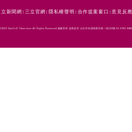
三立新聞網
三立官網
隱私權聲明
合作提案窗口
意見反
©2026 Sanlih E-Television All Rights Reserved 版權所有 盜用必究 台北市內湖區舊宗路一段159號 02-8792-888