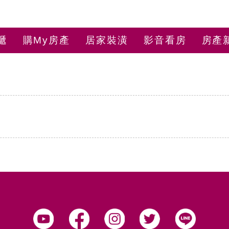
遞
購My房產
居家裝潢
影音看房
房產