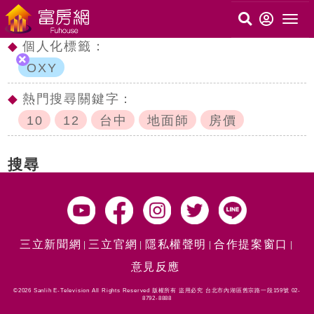
◆
個人化標籤：
OXY
◆
熱門搜尋關鍵字：
10
12
台中
地面師
房價
搜尋
三立新聞網
三立官網
隱私權聲明
合作提案窗口
意見反應
©2026 Sanlih E-Television All Rights Reserved 版權所有 盜用必究 台北市內湖區舊宗路一段159號 02-
8792-8888