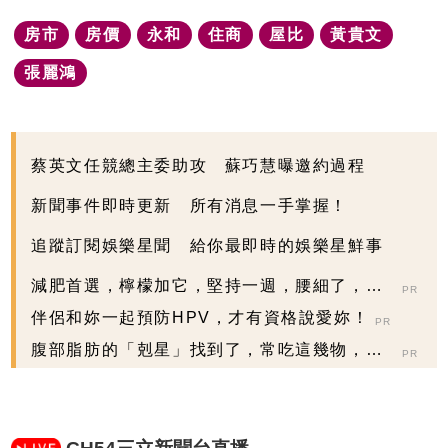
房市
房價
永和
住商
屋比
黃貴文
張麗鴻
蔡英文任競總主委助攻 蘇巧慧曝邀約過程
新聞事件即時更新 所有消息一手掌握！
追蹤訂閱娛樂星聞 給你最即時的娛樂星鮮事
減肥首選，檸檬加它，堅持一週，腰細了，瘦
PR
到你懷疑人生
伴侶和妳一起預防HPV，才有資格說愛妳！
PR
腹部脂肪的「剋星」找到了，常吃這幾物，吃
PR
走大肚囊，瘦出...