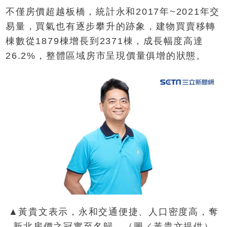
不僅房價超越板橋，統計永和2017年~2021年交
易量，買氣也有逐步攀升的跡象，建物買賣移轉
棟數從1879棟增長到2371棟，成長幅度高達
26.2%，整體區域房市呈現價量俱增的狀態。
▲黃貴文表示，永和交通便捷、人口密度高，奪
新北房價之冠實至名歸。（圖／黃貴文提供）