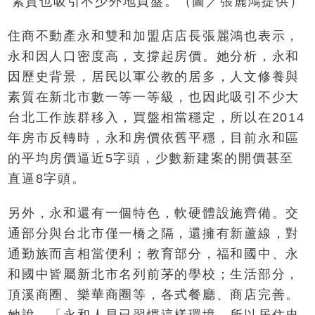
素質也吸引不少外地買盤。（圖／張麗鴻提供）
住商不動產永和雙和加盟店店長張麗鴻也表示，
永和因人口密度高，支撐起房價。她分析，永和
因歷史背景，居民以軍公教的居多，人文修養與
素質在新北市數一等一等級，也因此吸引不少大
台北工作族群移入，買盤相當穩定，所以在2014
年房市反轉時，永和房價依舊平穩，目前永和區
的平均房價逼近5字頭，少數新建案的開價甚至
直逼8字頭。
另外，永和還有一個特色，軟硬體設施齊備。交
通部分與台北市僅一橋之隔，還擁有新蘆線，對
通勤族而言相當便利；教育部分，福和國中、永
和國中皆屬新北市名列前茅的學校；生活部分，
頂溪商圈、樂華商圈等，各式餐廳、商店完善。