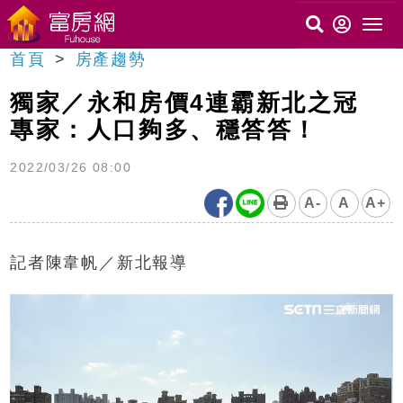
首頁
房產趨勢
獨家／永和房價4連霸新北之冠
專家：人口夠多、穩答答！
2022/03/26 08:00
A-
A
A+
記者陳韋帆／新北報導