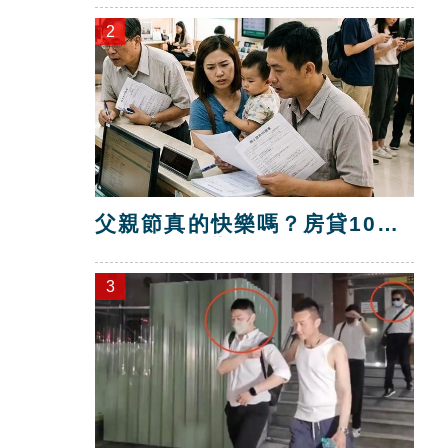
2
父親節真的快樂嗎？房貸10年
暴增逾400萬
3