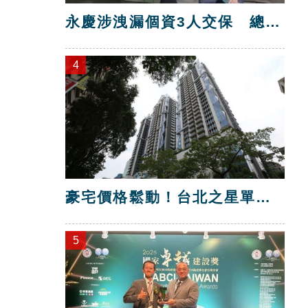
永慶涉洩漏個資3人交保 總部
解除加盟！
4
豪宅價格鬆動！台北之星單坪
跌破200萬元
5