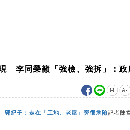
浮現 李同榮籲「強檢、強拆」：政
A-
震 郭紀子：走在「工地、老屋」旁很危險
記者陳