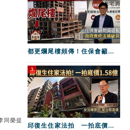
都更爛尾樓頻傳！住保會籲修
法補破洞
3
李同榮提
邱復生住家法拍 一拍底價