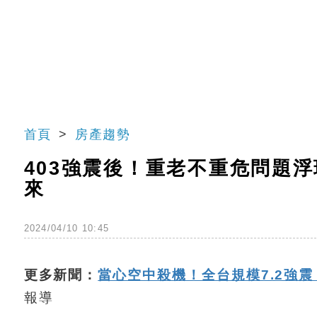
首頁
房產趨勢
403強震後！重老不重危問題
來
2024/04/10 10:45
更多新聞：
當心空中殺機！全台規模7.2強
報導