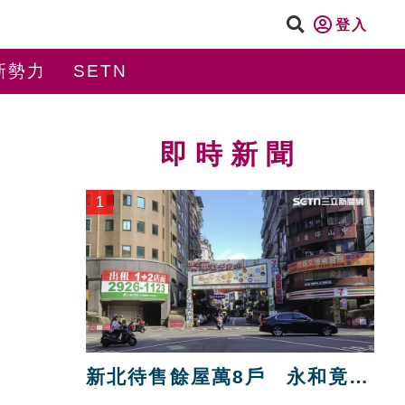
登入
新勢力
SETN
即時新聞
1
新北待售餘屋萬8戶 永和竟只
賣贏八里！