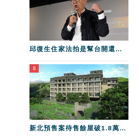
邱復生住家法拍是幫台開還
債？台開喊告！
8
新北預售案待售餘屋破1.8萬
戶 三市最多