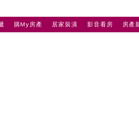
遞
購My房產
居家裝潢
影音看房
房產