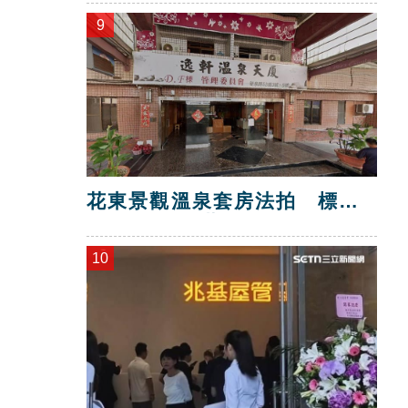
9
花東景觀溫泉套房法拍 標脫
總價金1725萬
10