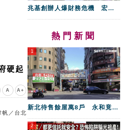
兆基創辦人爆財務危機 宏碁
救火指派董座
熱門新聞
1
府硬起
A
A+
新北待售餘屋萬8戶 永和竟只
韋帆／台北
賣贏八里！
2