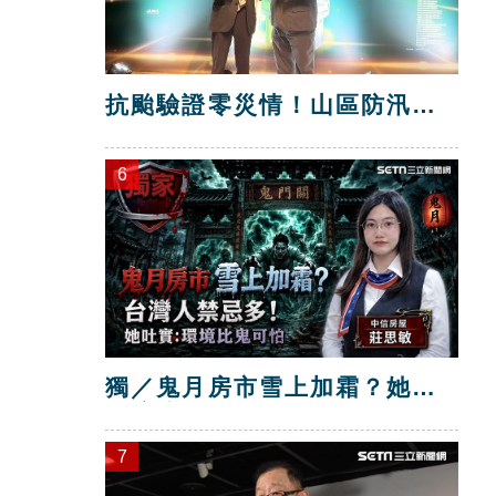
抗颱驗證零災情！山區防汛工
程獲獎
6
獨／鬼月房市雪上加霜？她：
環境比鬼可怕
7