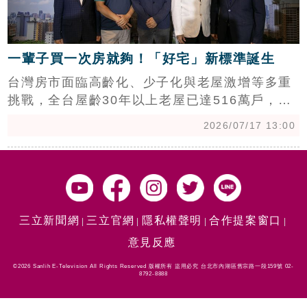
一輩子買一次房就夠！「好宅」新標準誕生
台灣房市面臨高齡化、少子化與老屋激增等多重
挑戰，全台屋齡30年以上老屋已達516萬戶，空
屋與待售新屋雙創高，買房保值觀念恐面臨重
2026/07/17 13:00
塑。專家指出，未來住宅價值關鍵在於能否持續
升級，建議住宅應具備結構安全、設備更新與安
全履歷認證。富比世網路科技執行長陳高超與結
構技師戴雲發推動「住宅3.0」概念，強調透過耐
震工法與智慧系統，讓房屋從「有房就好」進化
三立新聞網
三立官網
隱私權聲明
合作提案窗口
為「住得安全、住得有價值」。
意見反應
©2026 Sanlih E-Television All Rights Reserved 版權所有 盜用必究 台北市內湖區舊宗路一段159號 02-
8792-8888