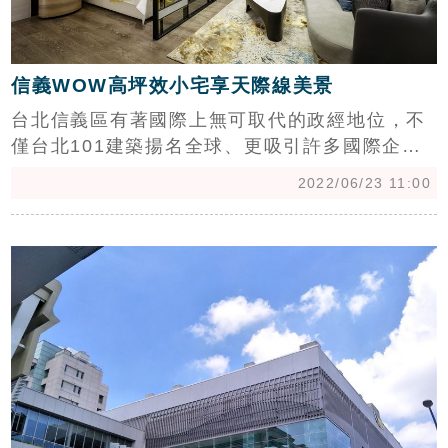
信義WOW高坪效小宅享天際線美景
台北信義區有著國際上無可取代的政經地位，不
僅台北101建築揚名全球、更吸引許多國際企業
總部進駐，白天時尚優雅，晚上璀璨迷人。走在
2022/06/23 11:00
信義商圈宛如置身於紐約曼哈頓，精品、美食、
酒吧林立。以往信義區新建案幾乎都是頂級豪宅
c
天下，總價動輒上億元起跳，每回有小坪數產品
釋出，都是市場上非常搶手的標的，若是緊鄰捷
運站更是雙重鍍金。