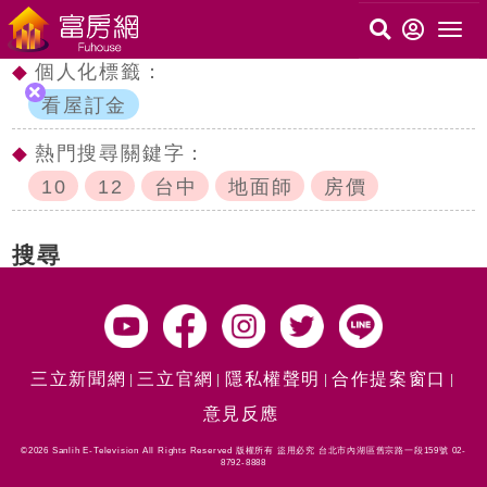
◆
個人化標籤：
看屋訂金
◆
熱門搜尋關鍵字：
10
12
台中
地面師
房價
搜尋
三立新聞網
三立官網
隱私權聲明
合作提案窗口
意見反應
©2026 Sanlih E-Television All Rights Reserved 版權所有 盜用必究 台北市內湖區舊宗路一段159號 02-
8792-8888