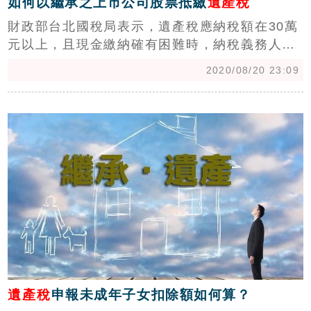
如何以繼承之上市公司股票抵繳
遺產稅
財政部台北國稅局表示，遺產稅應納稅額在30萬
元以上，且現金繳納確有困難時，納稅義務人可
於繳稅期限內，就現金不足繳納部分，申請以遺
2020/08/20 23:09
產中上市或上櫃公司股票來抵繳遺產稅款。
c
遺產稅
申報未成年子女扣除額如何算？