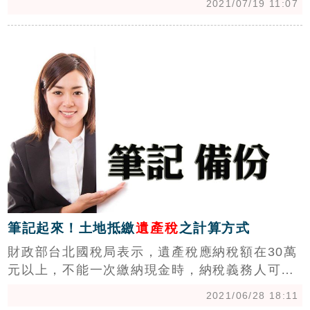
2021/07/19 11:07
「遺產稅繳清證明書」，免出門即可取得稅務相
關證明文件，安全又便利。
c
筆記起來！土地抵繳
遺產稅
之計算方式
財政部台北國稅局表示，遺產稅應納稅額在30萬
元以上，不能一次繳納現金時，納稅義務人可於
繳稅期限內，就現金不足繳納部分，申請以在中
2021/06/28 18:11
華民國境內之課徵標的物或納稅義務人所有易於