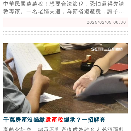
中華民國萬萬稅！想要合法節稅，恐怕還得先請
教專家。一名老嫗夫逝，為節省遺產稅，讓子女
拋棄繼承，自己則主張「夫妻財產差額分配」請
2025/02/05 08:30
求權，省下150萬，不料，地政士卻傻眼指出，
「這樣的做法，無疑是幫子女埋下一顆『房地合
c
一稅』未爆彈，恐怕沒有真的省到錢。」（陳韋
帆）
千萬房產沒錢繳
遺產稅
繼承？一招解套
高齡化社會，繼承不動產也成為許多人必須面對