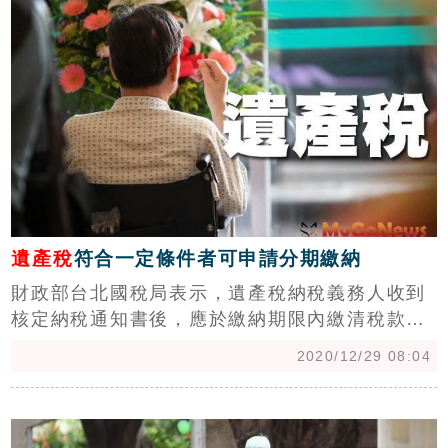
稅義務人是您，先別緊張，順藤摸瓜可能是祖先
的未辦理繼承的免稅土地，變成應稅土地開始繳
納地價稅，真是像極祖先顯靈庇佑後代子孫。
遺產稅
符合一定條件者可申請分期繳納
財政部台北國稅局表示，遺產稅納稅義務人收到
核定納稅通知書後，應於繳納期限內繳清稅款，
必要時，得於原限繳日期截止前，向稽徵機關申
2020/12/29 08:04
請延期繳納；又如遺產稅應納稅額在30萬元以
上，納稅義務人確有困難，不能一次繳納現金
c
時，尚可在期限內，向稽徵機關申請分18期以內