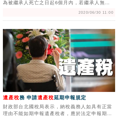
為被繼承人死亡之日起6個月內，若繼承人無法
於規定期限申報者，應該在規定申報期限屆滿
2020/06/30 11:00
前，以書面向被繼承人死亡時戶籍所在地主管稽
徵機關申請延期申報，但申請延長期限以3個月
c
為限。
遺產稅
務 申請
遺產稅
延期申報規定
財政部台北國稅局表示，納稅義務人如具有正當
理由不能如期申報遺產稅者，應於法定申報期限