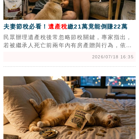
夫妻節稅必看！
遺產稅
繳21萬竟能倒賺22萬
民眾辦理遺產稅後常忽略節稅關鍵，專家指出，
若被繼承人死亡前兩年內有房產贈與行為，依遺
產及贈與稅法第15條需併入遺產申報。透過專業
2026/07/18 16:35
操作，將土地前次移轉現值調整至繼承時之公告
土地現值，可大幅縮短未來出售時的稅基計算區
c
間。以近期案例為例，繳納21萬元遺產稅後，成
功省下43萬元土地增值稅，實質省下22萬元。此
項節稅手續國稅局不會主動通知，必須由納稅義
務人主動向地政事務所申請調整。專家提醒，處
理遺產繼承時，若涉及死亡前兩年內的房產贈
與，務必諮詢地政士專業建議，以免漏辦手續導
致未來出售房產時多繳冤枉稅，保障自身權益。