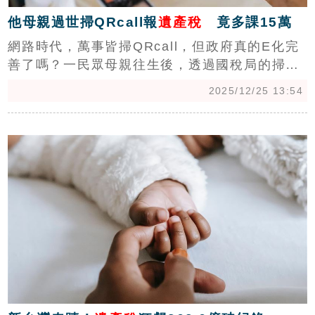
他母親過世掃QRcall報
遺產稅
竟多課15萬
網路時代，萬事皆掃QRcall，但政府真的E化完
善了嗎？一民眾母親往生後，透過國稅局的掃
QRcall服務申報遺產稅49萬元，結果地政士協辦
2025/12/25 13:54
分割繼承時，眼尖的發現多算了3筆免稅或不課
徵的土地，差點被多課徵15萬元。（陳韋帆）
c