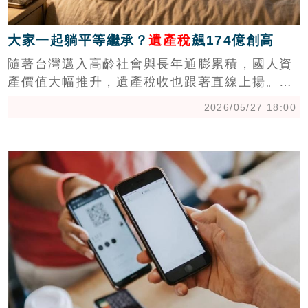
大家一起躺平等繼承？
遺產稅
飆174億創高
隨著台灣邁入高齡社會與長年通膨累積，國人資
產價值大幅推升，遺產稅收也跟著直線上揚。台
灣房屋集團趨勢中心執行長張旭嵐指出，根據財
2026/05/27 18:00
政部最新資料，2025年全年遺產稅收達443.3億
元，創下史上單年新高。這股高檔態勢一路延續
c
到今年，今年前四個月全國遺產稅收已達174.2
億元，再度寫下史上同期新高紀錄，年增率高達
53.1%。（陳韋帆）