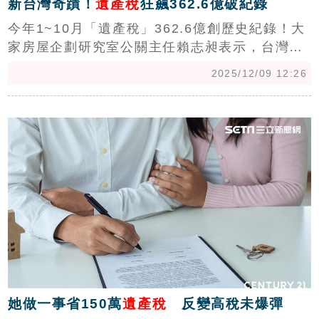
新台灣奇蹟！
遺產稅
狂飆362.6億破紀錄
今年1~10月「遺產稅」362.6億創歷史紀錄！大
家房屋企劃研究室公關主任賴志昶表示，台灣經
濟發展迅速，高資產族群財富累積加速，即使政
2025/12/09 12:26
府已拉高課徵級距與免稅額，但近期股市榮景與
房價高漲，推升民眾資產膨脹，導致稅收不減反
c
增。(陳韋帆)
她做一事省150萬
遺產稅
反變高稅未爆彈