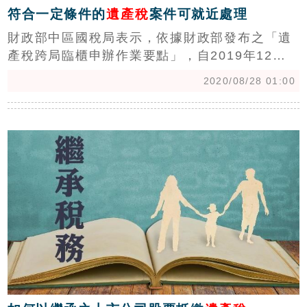
符合一定條件的
遺產稅
案件可就近處理
財政部中區國稅局表示，依據財政部發布之「遺
產稅跨局臨櫃申辦作業要點」，自2019年12月1
日起，只要符合一定條件的遺產稅案件，不受被
2020/08/28 01:00
繼承人死亡時戶籍所在地限制，納稅義務人可就
近至任一國稅局所屬分局或稽徵所臨櫃辦理申
c
報。