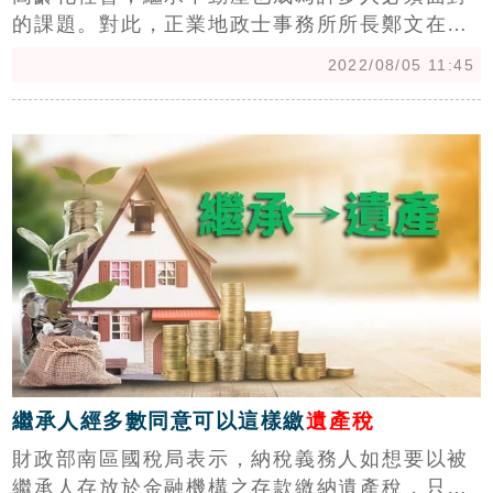
的課題。對此，正業地政士事務所所長鄭文在表
示，繼承遺產有很多細節必須留意，有一項常見
2022/08/05 11:45
問題，「沒錢繳遺產稅該怎辦？」（記者：陳韋
帆）
c
繼承人經多數同意可以這樣繳
遺產稅
財政部南區國稅局表示，納稅義務人如想要以被
繼承人存放於金融機構之存款繳納遺產稅，只要