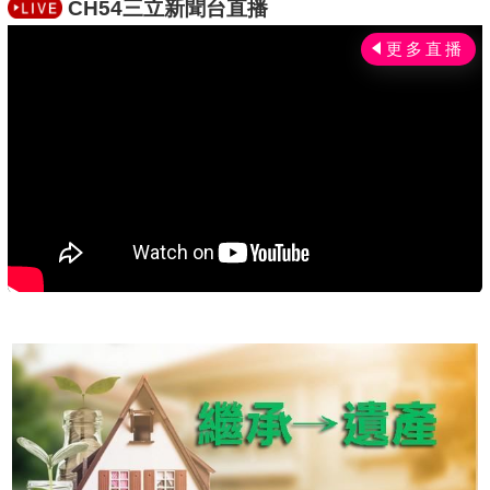
之金額，不得大於該筆稅款之應納稅額。
CH54三立新聞台直播
c