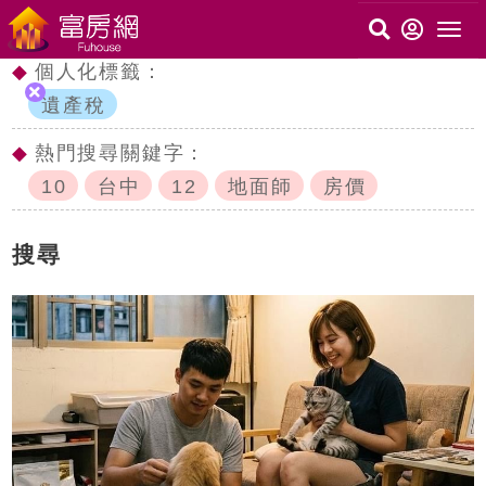
◆
個人化標籤：
遺產稅
◆
熱門搜尋關鍵字：
10
台中
12
地面師
房價
搜尋
c