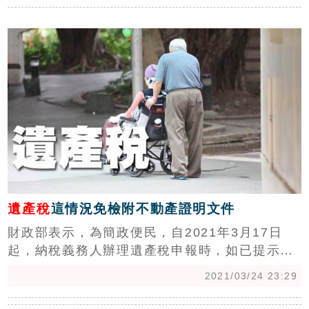
變價及保管之實物抵繳。課徵標的物屬不易變價
c
或保管，或申請抵繳日之時價較死亡日之時價為
低者，其得抵繳之稅額，以該項財產價值占全部
課徵標的物價值之比例計算。
遺產稅
這情況免檢附不動產證明文件
財政部表示，為簡政便民，自2021年3月17日
起，納稅義務人辦理遺產稅申報時，如已提示遺
產稅課稅資料參考清單(下稱參考清單)，並確認
2021/03/24 23:29
該清單所載不動產資料與被繼承人死亡日之登記
情形相符，得免檢附不動產所有權狀等證明文