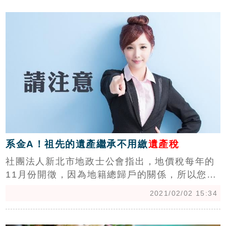
c
件。
系金A！祖先的遺產繼承不用繳
遺產稅
社團法人新北市地政士公會指出，地價稅每年的
11月份開徵，因為地籍總歸戶的關係，所以您在
同一縣(市)的土地只會有一張地價稅單，不像房
2021/02/02 15:34
屋稅，每間房子都會有一張，如果您意外的接到
一張外縣市來的地價稅單，土地不是您的，但納
c