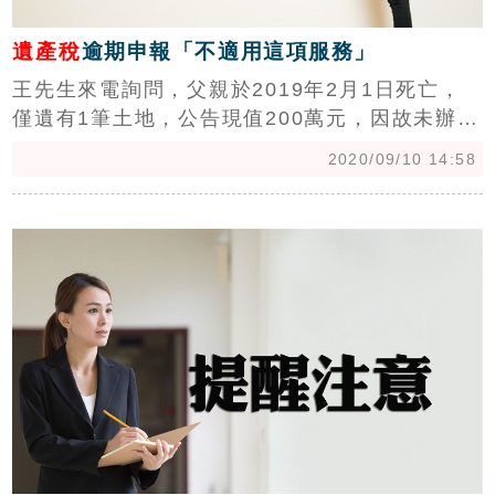
遺產稅
逾期申報「不適用這項服務」
王先生來電詢問，父親於2019年2月1日死亡，
僅遺有1筆土地，公告現值200萬元，因故未辦理
遺產稅申報，父親死亡時戶籍在桃園市，繼承人
2020/09/10 14:58
現居住台北市，請問可以就近直接到台北國稅局
辦理申報嗎？
c