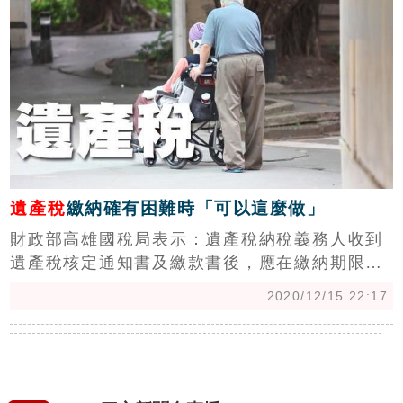
繳納。
遺產稅
繳納確有困難時「可以這麼做」
財政部高雄國稅局表示：遺產稅納稅義務人收到
遺產稅核定通知書及繳款書後，應在繳納期限前
至代收稅款之金融機構繳納；如繳納稅款確有困
2020/12/15 22:17
難，得於繳納期限內，由繼承人過半數及其應繼
分合計過半數之同意，或繼承人之應繼分合計逾
三分之二之同意向國稅局提出申請，以被繼承人
存放於金融機構之存款繳納遺產稅；惟申請移轉